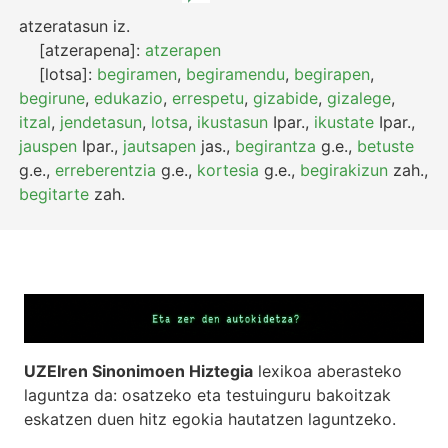
atzeratasun
iz.
[atzerapena]:
atzerapen
[lotsa]:
begiramen
,
begiramendu
,
begirapen
,
begirune
,
edukazio
,
errespetu
,
gizabide
,
gizalege
,
itzal
,
jendetasun
,
lotsa
,
ikustasun
Ipar.
,
ikustate
Ipar.
,
jauspen
Ipar.
,
jautsapen
jas.
,
begirantza
g.e.
,
betuste
g.e.
,
erreberentzia
g.e.
,
kortesia
g.e.
,
begirakizun
zah.
,
begitarte
zah.
UZEIren Sinonimoen Hiztegia
lexikoa aberasteko
laguntza da: osatzeko eta testuinguru bakoitzak
eskatzen duen hitz egokia hautatzen laguntzeko.