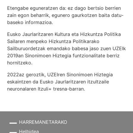
Etengabe eguneratzen da: ez dago bertsio berrien
zain egon beharrik, egunero gaurkotzen baita datu-
baseko informazioa.
Eusko Jaurlaritzaren Kultura eta Hizkuntza Politika
Sailaren menpeko Hizkuntza Politikarako
Sailburuordetzak emandako babesa jaso zuen UZEIk
2019an Sinonimoen Hiztegia funtzionalitate berriz
hornitzeko.
2022az geroztik, UZEIren Sinonimoen Hiztegia
eskaintzen da Eusko Jaurlaritzaren itzultzaile
neuronalaren
Itzuli+
tresna-barran.
HARREMANETARAKO
Helbidea