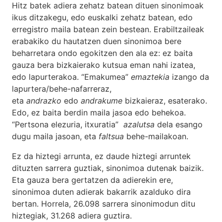
Hitz batek adiera zehatz batean dituen sinonimoak
ikus ditzakegu, edo euskalki zehatz batean, edo
erregistro maila batean zein bestean. Erabiltzaileak
erabakiko du hautatzen duen sinonimoa bere
beharretara ondo egokitzen den ala ez: ez baita
gauza bera bizkaierako kutsua eman nahi izatea,
edo lapurterakoa. “Emakumea”
emaztekia
izango da
lapurtera/behe-nafarreraz,
eta
andrazko
edo
andrakume
bizkaieraz, esaterako.
Edo, ez baita berdin maila jasoa edo behekoa.
“Pertsona elezuria, itxuratia”
azalutsa
dela esango
dugu maila jasoan, eta
faltsua
behe-mailakoan.
Ez da hiztegi arrunta, ez daude hiztegi arruntek
dituzten sarrera guztiak, sinonimoa dutenak baizik.
Eta gauza bera gertatzen da adierekin ere,
sinonimoa duten adierak bakarrik azalduko dira
bertan. Horrela, 26.098 sarrera sinonimodun ditu
hiztegiak, 31.268 adiera guztira.