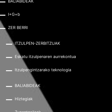
BALIABIDEAK
I+G+b
ZER BERRI
ITZULPEN-ZERBITZUAK
Eskatu itzulpenaren aurrekontua
Itzulpengintzarako teknologia
BALIABIDEAK
Hiztegiak