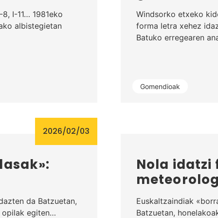
-8, I-11… 1981eko
Windsorko etxeko kid
ako albistegietan
forma letra xehez ida
Batuko erregearen an
Gomendioak
2026/02/03
lasak»:
Nola idatz
meteorolog
idazten da Batzuetan,
Euskaltzaindiak «borr
 opilak egiten…
Batzuetan, honelakoak