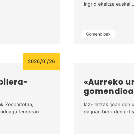
Ingrid ekaitza euskal
Gomendioak
2026/01/26
bilera-
«Aurreko ur
gomendioa
ak Zenbaitetan,
Iaz» hitzak ‘joan den 
Anduaga tenoreari
da joan berri den urte