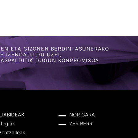
EN ETA GIZONEN BERDINTASUNERAKO
 IZENDATU DU UZEI,
 ASPALDITIK DUGUN KONPROMISOA
LIABIDEAK
NOR GARA
ztegiak
ZER BERRI
zentzaileak