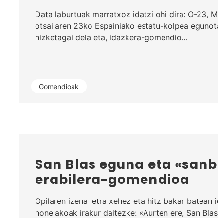
Data laburtuak marratxoz idatzi ohi dira: O-23, M
otsailaren 23ko Espainiako estatu-kolpea egunot
hizketagai dela eta, idazkera-gomendio…
Gomendioak
San Blas eguna eta «sanb
erabilera-gomendioa
Opilaren izena letra xehez eta hitz bakar batean 
honelakoak irakur daitezke: «Aurten ere, San Blas