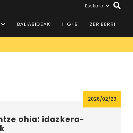
Euskara
BALIABIDEAK
I+G+B
ZER BERRI
2026/02/23
tze ohia: idazkera-
k