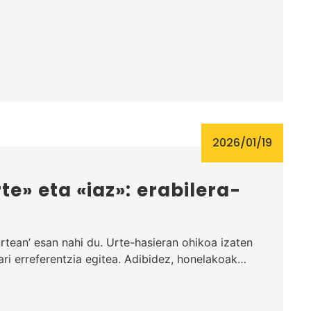
…
2026/01/19
te» eta «iaz»: erabilera-
urtean’ esan nahi du. Urte-hasieran ohikoa izaten
ari erreferentzia egitea. Adibidez, honelakoak…