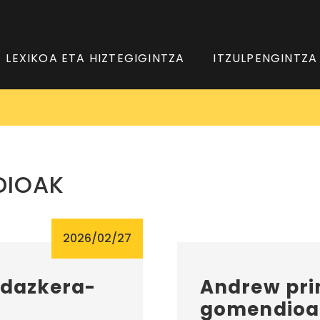
LEXIKOA ETA HIZTEGIGINTZA
ITZULPENGINTZA
DIOAK
2026/02/27
idazkera-
Andrew prin
gomendioa