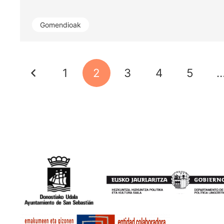
Gomendioak
1
2
3
4
5