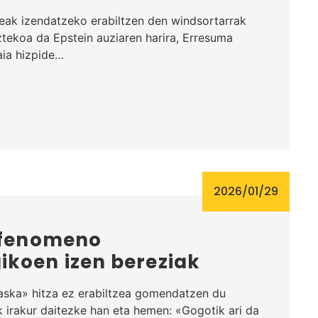
eak izendatzeko erabiltzen den windsortarrak
ztekoa da Epstein auziaren harira, Erresuma
aia hizpide…
2026/01/29
i fenomeno
ikoen izen bereziak
aska» hitza ez erabiltzea gomendatzen du
 irakur daitezke han eta hemen: «Gogotik ari da