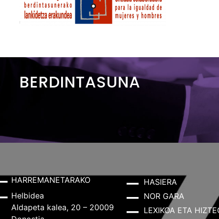
BERDINTASUNA
HARREMANETARAKO
HASIERA
Helbidea
NOR GARA
Aldapeta kalea, 20 – 20009
LEXIKOA ETA HIZTE