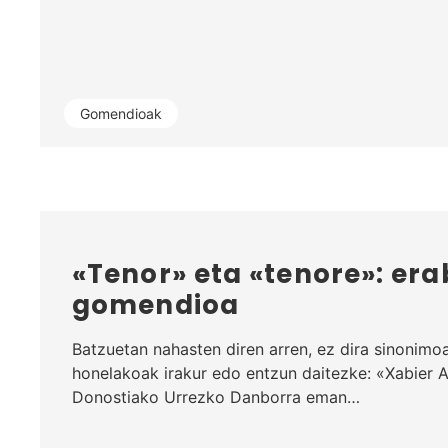
Gomendioak
«Tenor» eta «tenore»: era
gomendioa
Batzuetan nahasten diren arren, ez dira sinonimo
honelakoak irakur edo entzun daitezke: «Xabier 
Donostiako Urrezko Danborra eman…