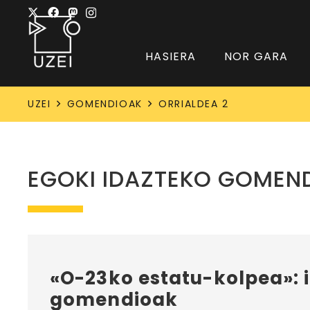
HASIERA
NOR GARA
UZEI
GOMENDIOAK
ORRIALDEA 2
EGOKI IDAZTEKO GOMEN
«O-23ko estatu-kolpea»: 
gomendioak