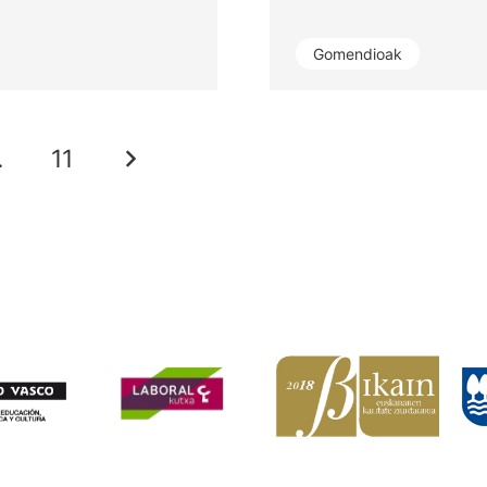
Gomendioak
…
11