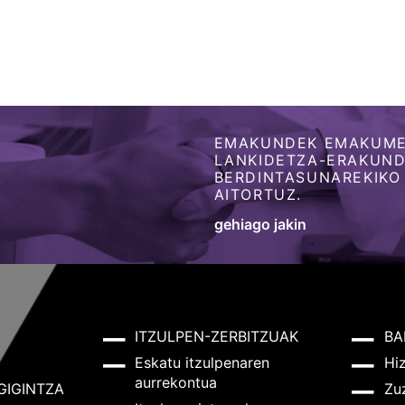
EMAKUNDEK EMAKUME
LANKIDETZA-ERAKUNDE
BERDINTASUNAREKIKO
AITORTUZ.
gehiago jakin
ITZULPEN-ZERBITZUAK
BA
Eskatu itzulpenaren
Hi
aurrekontua
GIGINTZA
Zu