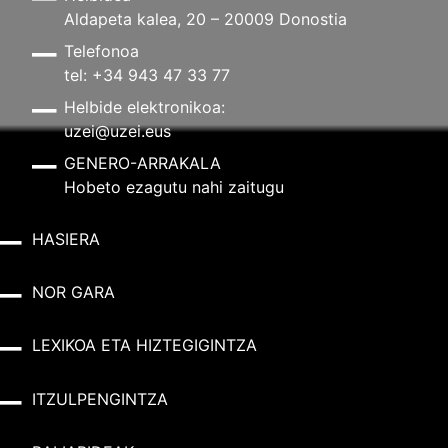
Aldapeta kalea, 20 – 20009 Donostia
Telefonoa
tel: +34 943 47 33 77
Helbide elektronikoa:
uzei@uzei.eus
GENERO-ARRAKALA
Hobeto ezagutu nahi zaitugu
HASIERA
NOR GARA
LEXIKOA ETA HIZTEGIGINTZA
ITZULPENGINTZA