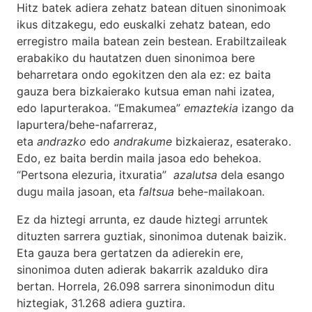
Hitz batek adiera zehatz batean dituen sinonimoak
ikus ditzakegu, edo euskalki zehatz batean, edo
erregistro maila batean zein bestean. Erabiltzaileak
erabakiko du hautatzen duen sinonimoa bere
beharretara ondo egokitzen den ala ez: ez baita
gauza bera bizkaierako kutsua eman nahi izatea,
edo lapurterakoa. “Emakumea”
emaztekia
izango da
lapurtera/behe-nafarreraz,
eta
andrazko
edo
andrakume
bizkaieraz, esaterako.
Edo, ez baita berdin maila jasoa edo behekoa.
“Pertsona elezuria, itxuratia”
azalutsa
dela esango
dugu maila jasoan, eta
faltsua
behe-mailakoan.
Ez da hiztegi arrunta, ez daude hiztegi arruntek
dituzten sarrera guztiak, sinonimoa dutenak baizik.
Eta gauza bera gertatzen da adierekin ere,
sinonimoa duten adierak bakarrik azalduko dira
bertan. Horrela, 26.098 sarrera sinonimodun ditu
hiztegiak, 31.268 adiera guztira.