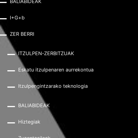
BALIABIDEAK
I+G+b
ZER BERRI
ITZULPEN-ZERBITZUAK
Eskatu itzulpenaren aurrekontua
Itzulpengintzarako teknologia
BALIABIDEAK
Hiztegiak