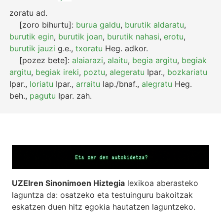
zoratu
ad.
[zoro bihurtu]:
burua galdu
,
burutik aldaratu
,
burutik egin
,
burutik joan
,
burutik nahasi
,
erotu
,
burutik jauzi
g.e.
,
txoratu
Heg.
adkor.
[pozez bete]:
alaiarazi
,
alaitu
,
begia argitu
,
begiak
argitu
,
begiak ireki
,
poztu
,
alegeratu
Ipar.
,
bozkariatu
Ipar.
,
loriatu
Ipar.
,
arraitu
lap./bnaf.
,
alegratu
Heg.
beh.
,
pagutu
Ipar.
zah.
UZEIren Sinonimoen Hiztegia
lexikoa aberasteko
laguntza da: osatzeko eta testuinguru bakoitzak
eskatzen duen hitz egokia hautatzen laguntzeko.