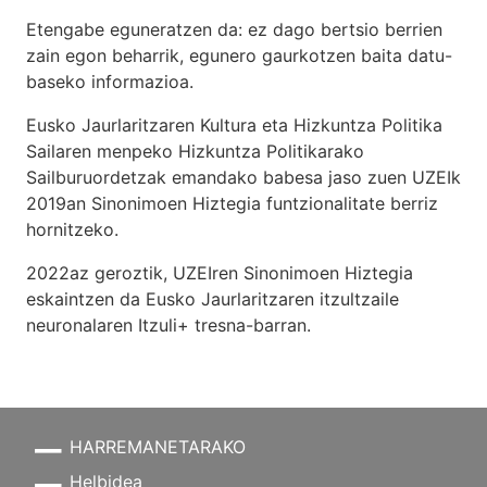
Etengabe eguneratzen da: ez dago bertsio berrien
zain egon beharrik, egunero gaurkotzen baita datu-
baseko informazioa.
Eusko Jaurlaritzaren Kultura eta Hizkuntza Politika
Sailaren menpeko Hizkuntza Politikarako
Sailburuordetzak emandako babesa jaso zuen UZEIk
2019an Sinonimoen Hiztegia funtzionalitate berriz
hornitzeko.
2022az geroztik, UZEIren Sinonimoen Hiztegia
eskaintzen da Eusko Jaurlaritzaren itzultzaile
neuronalaren
Itzuli+
tresna-barran.
HARREMANETARAKO
Helbidea