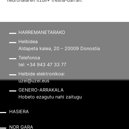
HARREMANETARAKO
Helbidea
Aldapeta kalea, 20 – 20009 Donostia
Telefonoa
tel: +34 943 47 33 77
Helbide elektronikoa:
uzei@uzei.eus
GENERO-ARRAKALA
Hobeto ezagutu nahi zaitugu
HASIERA
NOR GARA