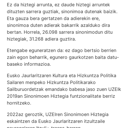
Ez da hiztegi arrunta, ez daude hiztegi arruntek
dituzten sarrera guztiak, sinonimoa dutenak baizik.
Eta gauza bera gertatzen da adierekin ere,
sinonimoa duten adierak bakarrik azalduko dira
bertan. Horrela, 26.098 sarrera sinonimodun ditu
hiztegiak, 31.268 adiera guztira.
Etengabe eguneratzen da: ez dago bertsio berrien
zain egon beharrik, egunero gaurkotzen baita datu-
baseko informazioa.
Eusko Jaurlaritzaren Kultura eta Hizkuntza Politika
Sailaren menpeko Hizkuntza Politikarako
Sailburuordetzak emandako babesa jaso zuen UZEIk
2019an Sinonimoen Hiztegia funtzionalitate berriz
hornitzeko.
2022az geroztik, UZEIren Sinonimoen Hiztegia
eskaintzen da Eusko Jaurlaritzaren itzultzaile
neuronalaren
Itzuli+
tresna-barran.