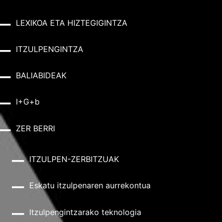
LEXIKOA ETA HIZTEGIGINTZA
ITZULPENGINTZA
BALIABIDEAK
I+G+b
ZER BERRI
ITZULPEN-ZERBITZUAK
Eskatu itzulpenaren aurrekontua
Itzulpengintzarako teknologia