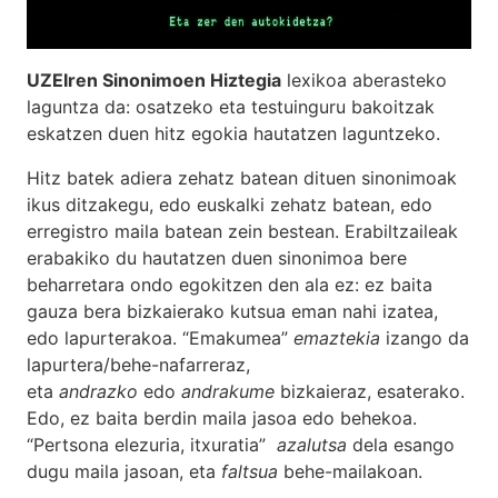
UZEIren Sinonimoen Hiztegia
lexikoa aberasteko
laguntza da: osatzeko eta testuinguru bakoitzak
eskatzen duen hitz egokia hautatzen laguntzeko.
Hitz batek adiera zehatz batean dituen sinonimoak
ikus ditzakegu, edo euskalki zehatz batean, edo
erregistro maila batean zein bestean. Erabiltzaileak
erabakiko du hautatzen duen sinonimoa bere
beharretara ondo egokitzen den ala ez: ez baita
gauza bera bizkaierako kutsua eman nahi izatea,
edo lapurterakoa. “Emakumea”
emaztekia
izango da
lapurtera/behe-nafarreraz,
eta
andrazko
edo
andrakume
bizkaieraz, esaterako.
Edo, ez baita berdin maila jasoa edo behekoa.
“Pertsona elezuria, itxuratia”
azalutsa
dela esango
dugu maila jasoan, eta
faltsua
behe-mailakoan.