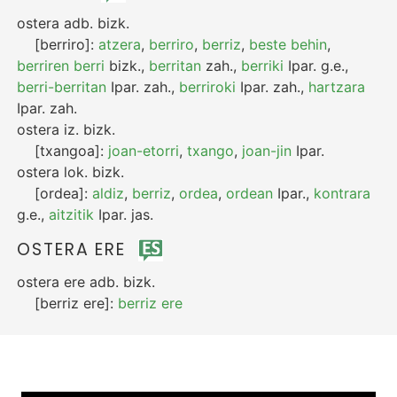
ostera
adb.
bizk.
[berriro]:
atzera
,
berriro
,
berriz
,
beste behin
,
berriren berri
bizk.
,
berritan
zah.
,
berriki
Ipar.
g.e.
,
berri-berritan
Ipar.
zah.
,
berriroki
Ipar.
zah.
,
hartzara
Ipar.
zah.
ostera
iz.
bizk.
[txangoa]:
joan-etorri
,
txango
,
joan-jin
Ipar.
ostera
lok.
bizk.
[ordea]:
aldiz
,
berriz
,
ordea
,
ordean
Ipar.
,
kontrara
g.e.
,
aitzitik
Ipar.
jas.
OSTERA ERE
ostera ere
adb.
bizk.
[berriz ere]:
berriz ere