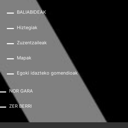
BALIABIDEAK
Hiztegiak
Zuzentzaileak
Mapak
Egoki idazteko gomendioak
NOR GARA
ZER BERRI