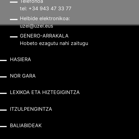
Telefonoa
tel: +34 943 47 33 77
Helbide elektronikoa:
uzei@uzei.eus
GENERO-ARRAKALA
Hobeto ezagutu nahi zaitugu
HASIERA
NOR GARA
LEXIKOA ETA HIZTEGIGINTZA
ITZULPENGINTZA
BALIABIDEAK