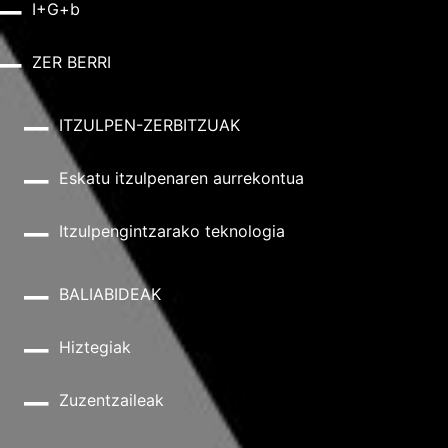
I+G+b
ZER BERRI
ITZULPEN-ZERBITZUAK
Eskatu itzulpenaren aurrekontua
Itzulpengintzarako teknologia
BALIABIDEAK
Hiztegiak
Zuzentzaileak