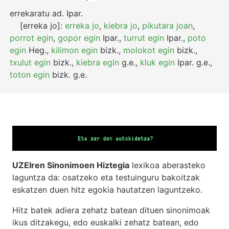
errekaratu
ad.
Ipar.
[erreka jo]:
erreka jo
,
kiebra jo
,
pikutara joan
,
porrot egin
,
gopor egin
Ipar.
,
turrut egin
Ipar.
,
poto
egin
Heg.
,
kilimon egin
bizk.
,
molokot egin
bizk.
,
txulut egin
bizk.
,
kiebra egin
g.e.
,
kluk egin
Ipar.
g.e.
,
toton egin
bizk.
g.e.
UZEIren Sinonimoen Hiztegia
lexikoa aberasteko
laguntza da: osatzeko eta testuinguru bakoitzak
eskatzen duen hitz egokia hautatzen laguntzeko.
Hitz batek adiera zehatz batean dituen sinonimoak
ikus ditzakegu, edo euskalki zehatz batean, edo