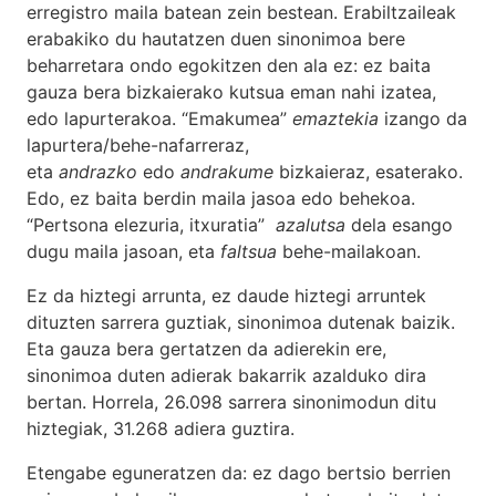
erregistro maila batean zein bestean. Erabiltzaileak
erabakiko du hautatzen duen sinonimoa bere
beharretara ondo egokitzen den ala ez: ez baita
gauza bera bizkaierako kutsua eman nahi izatea,
edo lapurterakoa. “Emakumea”
emaztekia
izango da
lapurtera/behe-nafarreraz,
eta
andrazko
edo
andrakume
bizkaieraz, esaterako.
Edo, ez baita berdin maila jasoa edo behekoa.
“Pertsona elezuria, itxuratia”
azalutsa
dela esango
dugu maila jasoan, eta
faltsua
behe-mailakoan.
Ez da hiztegi arrunta, ez daude hiztegi arruntek
dituzten sarrera guztiak, sinonimoa dutenak baizik.
Eta gauza bera gertatzen da adierekin ere,
sinonimoa duten adierak bakarrik azalduko dira
bertan. Horrela, 26.098 sarrera sinonimodun ditu
hiztegiak, 31.268 adiera guztira.
Etengabe eguneratzen da: ez dago bertsio berrien