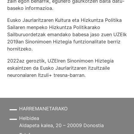
zain egon beharrik, egunero gaurkotzen baita datu-
baseko informazioa.
Eusko Jaurlaritzaren Kultura eta Hizkuntza Politika
Sailaren menpeko Hizkuntza Politikarako
Sailburuordetzak emandako babesa jaso zuen UZEIk
2019an Sinonimoen Hiztegia funtzionalitate berriz
hornitzeko.
2022az geroztik, UZEIren Sinonimoen Hiztegia
eskaintzen da Eusko Jaurlaritzaren itzultzaile
neuronalaren
Itzuli+
tresna-barran.
HARREMANETARAKO
Helbidea
Aldapeta kalea, 20 – 20009 Donostia