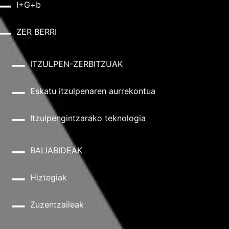
I+G+b
ZER BERRI
ITZULPEN-ZERBITZUAK
Eskatu itzulpenaren aurrekontua
Itzulpengintzarako teknologia
BALIABIDEAK
Hiztegiak
Zuzentzaileak