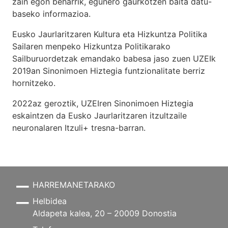
zain egon beharrik, egunero gaurkotzen baita datu-
baseko informazioa.
Eusko Jaurlaritzaren Kultura eta Hizkuntza Politika
Sailaren menpeko Hizkuntza Politikarako
Sailburuordetzak emandako babesa jaso zuen UZEIk
2019an Sinonimoen Hiztegia funtzionalitate berriz
hornitzeko.
2022az geroztik, UZEIren Sinonimoen Hiztegia
eskaintzen da Eusko Jaurlaritzaren itzultzaile
neuronalaren
Itzuli+
tresna-barran.
HARREMANETARAKO
Helbidea
Aldapeta kalea, 20 – 20009 Donostia