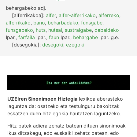
behargabeko
adj.
[alferrikakoa]:
alfer
,
alfer-alferrikako
,
alferreko
,
alferrikako
,
bano
,
beharbadako
,
funsgabe
,
funsgabeko
,
huts
,
hutsal
,
sustraigabe
,
debaldeko
Ipar.
,
farfaila
Ipar.
,
faun
Ipar.
,
behargabe
Ipar.
g.e.
[desegokia]:
desegoki
,
ezegoki
UZEIren Sinonimoen Hiztegia
lexikoa aberasteko
laguntza da: osatzeko eta testuinguru bakoitzak
eskatzen duen hitz egokia hautatzen laguntzeko.
Hitz batek adiera zehatz batean dituen sinonimoak
ikus ditzakegu, edo euskalki zehatz batean, edo