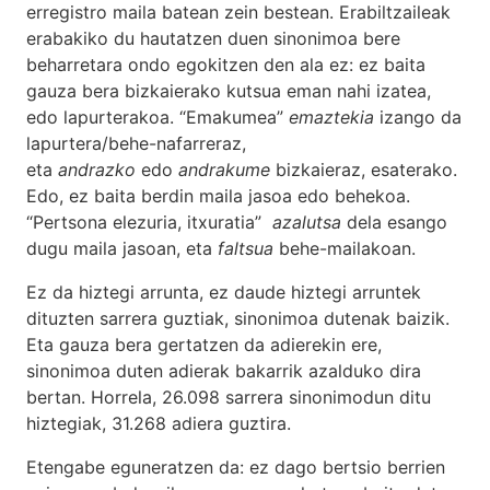
erregistro maila batean zein bestean. Erabiltzaileak
erabakiko du hautatzen duen sinonimoa bere
beharretara ondo egokitzen den ala ez: ez baita
gauza bera bizkaierako kutsua eman nahi izatea,
edo lapurterakoa. “Emakumea”
emaztekia
izango da
lapurtera/behe-nafarreraz,
eta
andrazko
edo
andrakume
bizkaieraz, esaterako.
Edo, ez baita berdin maila jasoa edo behekoa.
“Pertsona elezuria, itxuratia”
azalutsa
dela esango
dugu maila jasoan, eta
faltsua
behe-mailakoan.
Ez da hiztegi arrunta, ez daude hiztegi arruntek
dituzten sarrera guztiak, sinonimoa dutenak baizik.
Eta gauza bera gertatzen da adierekin ere,
sinonimoa duten adierak bakarrik azalduko dira
bertan. Horrela, 26.098 sarrera sinonimodun ditu
hiztegiak, 31.268 adiera guztira.
Etengabe eguneratzen da: ez dago bertsio berrien