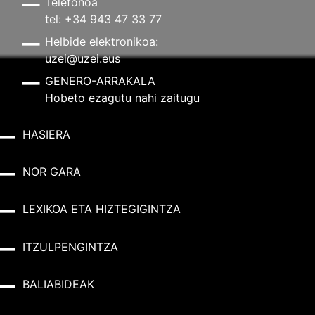
Telefonoa
tel: +34 943 47 33 77
Helbide elektronikoa:
uzei@uzei.eus
GENERO-ARRAKALA
Hobeto ezagutu nahi zaitugu
HASIERA
NOR GARA
LEXIKOA ETA HIZTEGIGINTZA
ITZULPENGINTZA
BALIABIDEAK