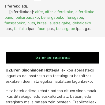
alferreko
adj.
[alferrikakoa]:
alfer
,
alfer-alferrikako
,
alferrikako
,
bano
,
beharbadako
,
behargabeko
,
funsgabe
,
funsgabeko
,
huts
,
hutsal
,
sustraigabe
,
debaldeko
Ipar.
,
farfaila
Ipar.
,
faun
Ipar.
,
behargabe
Ipar.
g.e.
UZEIren Sinonimoen Hiztegia
lexikoa aberasteko
laguntza da: osatzeko eta testuinguru bakoitzak
eskatzen duen hitz egokia hautatzen laguntzeko.
Hitz batek adiera zehatz batean dituen sinonimoak
ikus ditzakegu, edo euskalki zehatz batean, edo
erregistro maila batean zein bestean. Erabiltzaileak