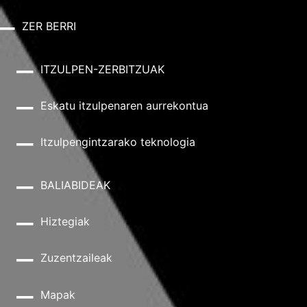
ZER BERRI
ITZULPEN-ZERBITZUAK
Eskatu itzulpenaren aurrekontua
Itzulpengintzarako teknologia
BALIABIDEAK
Hiztegiak
Zuzentzaileak
Mapak