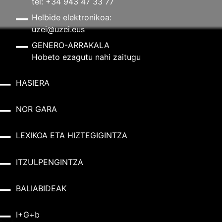
tel: +34 943 47 33 77
Helbide elektronikoa:
uzei@uzei.eus
GENERO-ARRAKALA
Hobeto ezagutu nahi zaitugu
HASIERA
NOR GARA
LEXIKOA ETA HIZTEGIGINTZA
ITZULPENGINTZA
BALIABIDEAK
I+G+b