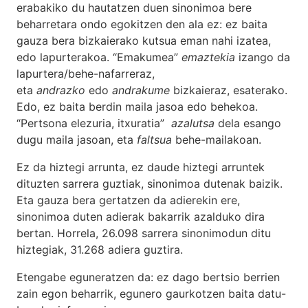
erabakiko du hautatzen duen sinonimoa bere
beharretara ondo egokitzen den ala ez: ez baita
gauza bera bizkaierako kutsua eman nahi izatea,
edo lapurterakoa. “Emakumea”
emaztekia
izango da
lapurtera/behe-nafarreraz,
eta
andrazko
edo
andrakume
bizkaieraz, esaterako.
Edo, ez baita berdin maila jasoa edo behekoa.
“Pertsona elezuria, itxuratia”
azalutsa
dela esango
dugu maila jasoan, eta
faltsua
behe-mailakoan.
Ez da hiztegi arrunta, ez daude hiztegi arruntek
dituzten sarrera guztiak, sinonimoa dutenak baizik.
Eta gauza bera gertatzen da adierekin ere,
sinonimoa duten adierak bakarrik azalduko dira
bertan. Horrela, 26.098 sarrera sinonimodun ditu
hiztegiak, 31.268 adiera guztira.
Etengabe eguneratzen da: ez dago bertsio berrien
zain egon beharrik, egunero gaurkotzen baita datu-