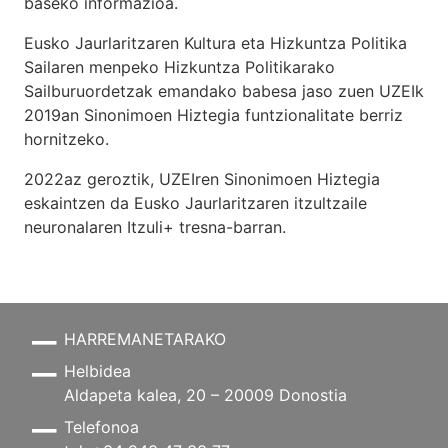
baseko informazioa.
Eusko Jaurlaritzaren Kultura eta Hizkuntza Politika
Sailaren menpeko Hizkuntza Politikarako
Sailburuordetzak emandako babesa jaso zuen UZEIk
2019an Sinonimoen Hiztegia funtzionalitate berriz
hornitzeko.
2022az geroztik, UZEIren Sinonimoen Hiztegia
eskaintzen da Eusko Jaurlaritzaren itzultzaile
neuronalaren
Itzuli+
tresna-barran.
HARREMANETARAKO
Helbidea
Aldapeta kalea, 20 – 20009 Donostia
Telefonoa