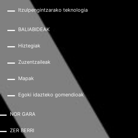
Itzulpengintzarako teknologia
BALIABIDEAK
Hiztegiak
Zuzentzaileak
Mapak
Egoki idazteko gomendioak
NOR GARA
ZER BERRI