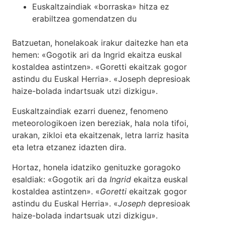
Euskaltzaindiak «borraska» hitza ez
erabiltzea gomendatzen du
Batzuetan, honelakoak irakur daitezke han eta
hemen: «Gogotik ari da Ingrid ekaitza euskal
kostaldea astintzen». «Goretti ekaitzak gogor
astindu du Euskal Herria». «Joseph depresioak
haize-bolada indartsuak utzi dizkigu».
Euskaltzaindiak ezarri duenez, fenomeno
meteorologikoen izen bereziak, hala nola tifoi,
urakan, zikloi eta ekaitzenak, letra larriz hasita
eta letra etzanez idazten dira.
Hortaz, honela idatziko genituzke goragoko
esaldiak: «Gogotik ari da
Ingrid
ekaitza euskal
kostaldea astintzen». «
Goretti
ekaitzak gogor
astindu du Euskal Herria». «
Joseph
depresioak
haize-bolada indartsuak utzi dizkigu».