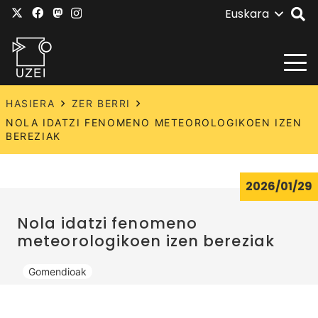
Euskara
HASIERA
ZER BERRI
NOLA IDATZI FENOMENO METEOROLOGIKOEN IZEN
BEREZIAK
2026/01/29
Nola idatzi fenomeno
meteorologikoen izen bereziak
Gomendioak