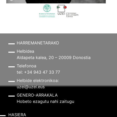
HARREMANETARAKO
Helbidea
Aldapeta kalea, 20 – 20009 Donostia
Telefonoa
tel: +34 943 47 33 77
Helbide elektronikoa:
uzei@uzei.eus
GENERO-ARRAKALA
Hobeto ezagutu nahi zaitugu
HASIERA