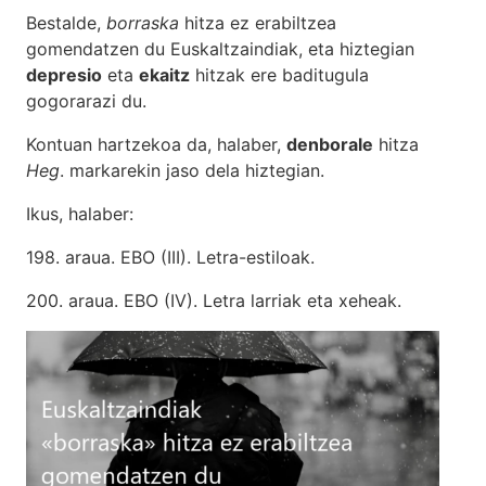
Bestalde,
borraska
hitza ez erabiltzea
gomendatzen du Euskaltzaindiak, eta hiztegian
depresio
eta
ekaitz
hitzak ere baditugula
gogorarazi du.
Kontuan hartzekoa da, halaber,
denborale
hitza
Heg
. markarekin jaso dela hiztegian.
Ikus, halaber:
198. araua. EBO (III). Letra-estiloak
.
200. araua. EBO (IV). Letra larriak eta xeheak.