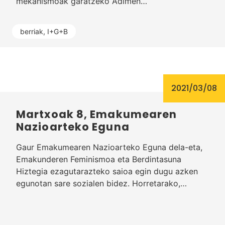
mekanismoak garatzeko Adimen…
berriak
,
I+G+B
2021/03/08
Martxoak 8, Emakumearen
Nazioarteko Eguna
Gaur Emakumearen Nazioarteko Eguna dela-eta,
Emakunderen Feminismoa eta Berdintasuna
Hiztegia ezagutarazteko saioa egin dugu azken
egunotan sare sozialen bidez. Horretarako,…