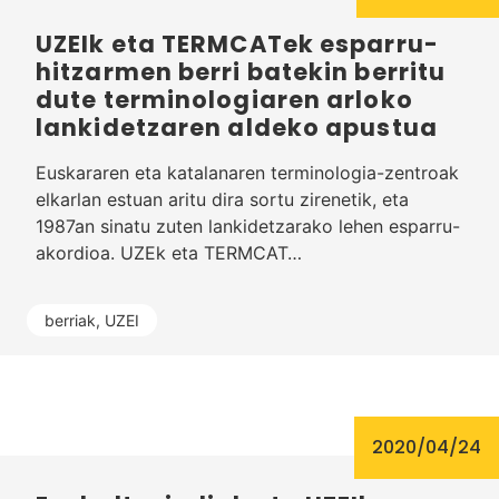
UZEIk eta TERMCATek esparru-
hitzarmen berri batekin berritu
dute terminologiaren arloko
lankidetzaren aldeko apustua
Euskararen eta katalanaren terminologia-zentroak
elkarlan estuan aritu dira sortu zirenetik, eta
1987an sinatu zuten lankidetzarako lehen esparru-
akordioa. UZEk eta TERMCAT…
berriak
,
UZEI
2020/04/24