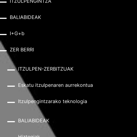
ITZULPENGINTZA
BALIABIDEAK
I+G+b
ZER BERRI
ITZULPEN-ZERBITZUAK
Eskatu itzulpenaren aurrekontua
Itzulpengintzarako teknologia
BALIABIDEAK
Hiztegiak