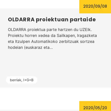
2020/09/08
OLDARRA proiektuan partaide
OLDARRA proiektua parte hartzen du UZEIk.
Proiektu horren xedea da Sailkapen, Iragazketa
eta Itzulpen Automatikoko zerbitzuak sortzea
hodeian (euskaraz eta…
berriak
,
I+G+B
2020/05/20