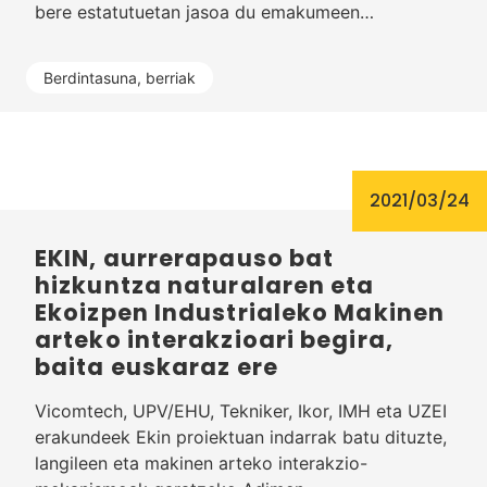
bere estatutuetan jasoa du emakumeen…
Berdintasuna
,
berriak
2021/03/24
EKIN, aurrerapauso bat
hizkuntza naturalaren eta
Ekoizpen Industrialeko Makinen
arteko interakzioari begira,
baita euskaraz ere
Vicomtech, UPV/EHU, Tekniker, Ikor, IMH eta UZEI
erakundeek Ekin proiektuan indarrak batu dituzte,
langileen eta makinen arteko interakzio-