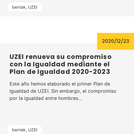
berriak
,
UZEI
2020/12/23
UZEI renueva su compromiso
con la Igualdad mediante el
Plan de Igualdad 2020-2023
Este año hemos elaborado el primer Plan de
Igualdad de UZEI. Sin embargo, el compromiso
por la igualdad entre hombres…
berriak
,
UZEI