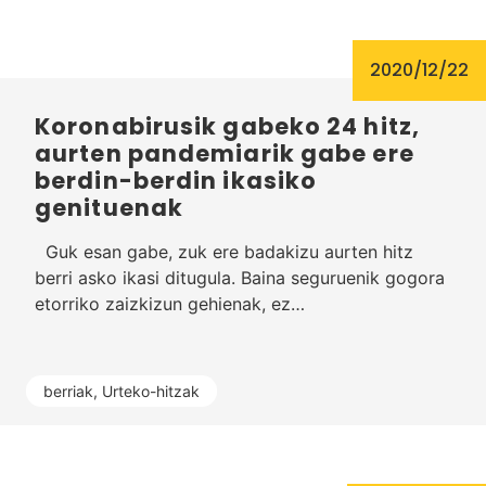
2020/12/22
Koronabirusik gabeko 24 hitz,
aurten pandemiarik gabe ere
berdin-berdin ikasiko
genituenak
Guk esan gabe, zuk ere badakizu aurten hitz
berri asko ikasi ditugula. Baina seguruenik gogora
etorriko zaizkizun gehienak, ez…
berriak
,
Urteko-hitzak