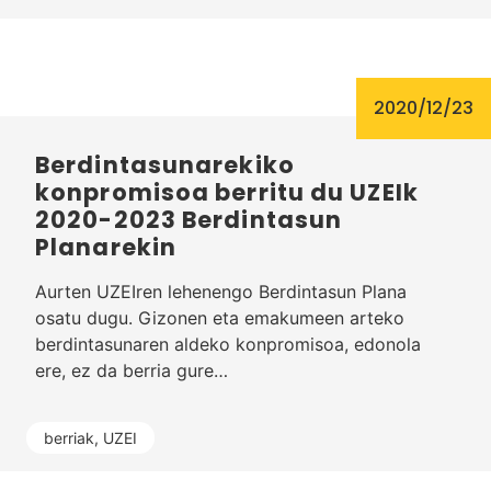
2020/12/23
Berdintasunarekiko
konpromisoa berritu du UZEIk
2020-2023 Berdintasun
Planarekin
Aurten UZEIren lehenengo Berdintasun Plana
osatu dugu. Gizonen eta emakumeen arteko
berdintasunaren aldeko konpromisoa, edonola
ere, ez da berria gure…
berriak
,
UZEI