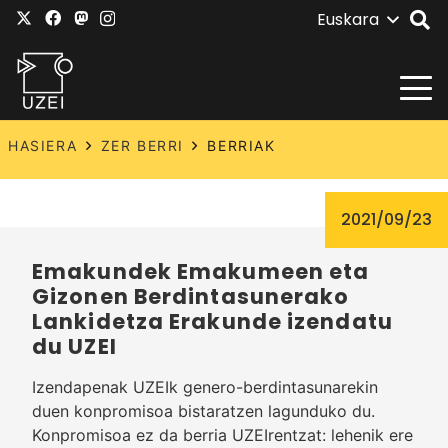
Euskara
HASIERA
ZER BERRI
BERRIAK
2021/09/23
Emakundek Emakumeen eta
Gizonen Berdintasunerako
Lankidetza Erakunde izendatu
du UZEI
Izendapenak UZEIk genero-berdintasunarekin
duen konpromisoa bistaratzen lagunduko du.
Konpromisoa ez da berria UZEIrentzat: lehenik ere