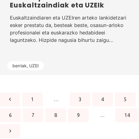
Euskaltzaindiak eta UZEIk
Euskaltzaindiaren eta UZEIren arteko lankidetzari
esker prestatu da, besteak beste, osasun-arloko
profesionalei eta euskarazko hedabideei
laguntzeko. Hizpide nagusia bihurtu zaigu…
berriak
,
UZEI
1
…
3
4
5
6
7
8
9
…
14