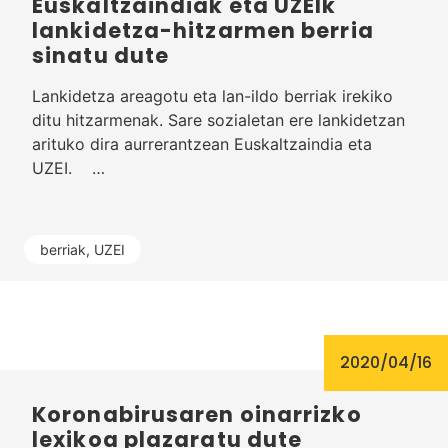
Euskaltzaindiak eta UZEIk
lankidetza-hitzarmen berria
sinatu dute
Lankidetza areagotu eta lan-ildo berriak irekiko
ditu hitzarmenak. Sare sozialetan ere lankidetzan
arituko dira aurrerantzean Euskaltzaindia eta
UZEI. …
berriak
,
UZEI
2020/04/16
Koronabirusaren oinarrizko
lexikoa plazaratu dute