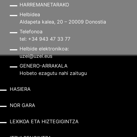
HARREMANETARAKO
Helbidea
Aldapeta kalea, 20 – 20009 Donostia
Telefonoa
tel: +34 943 47 33 77
Helbide elektronikoa:
uzei@uzei.eus
GENERO-ARRAKALA
Hobeto ezagutu nahi zaitugu
HASIERA
NOR GARA
LEXIKOA ETA HIZTEGIGINTZA