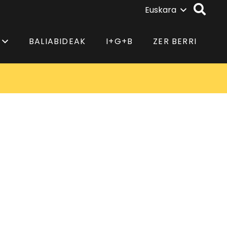
Euskara
BALIABIDEAK
I+G+B
ZER BERRI