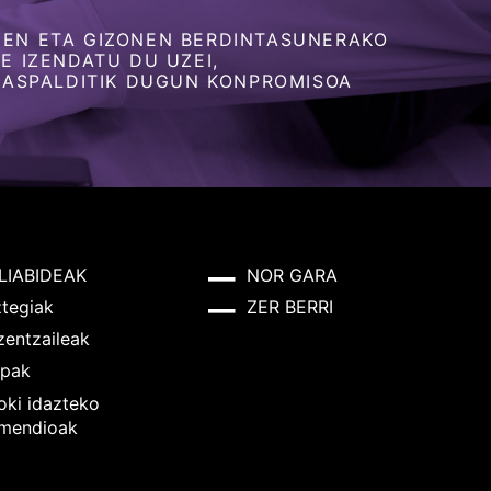
EN ETA GIZONEN BERDINTASUNERAKO
 IZENDATU DU UZEI,
 ASPALDITIK DUGUN KONPROMISOA
LIABIDEAK
NOR GARA
ztegiak
ZER BERRI
zentzaileak
pak
oki idazteko
mendioak