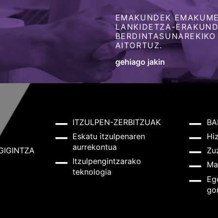
EMAKUNDEK EMAKUME
LANKIDETZA-ERAKUNDE
BERDINTASUNAREKIKO
AITORTUZ.
gehiago jakin
ITZULPEN-ZERBITZUAK
BA
Eskatu itzulpenaren
Hi
aurrekontua
GIGINTZA
Zu
Itzulpengintzarako
Ma
teknologia
Eg
go