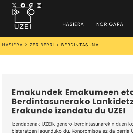
HASIERA
NOR GARA
HASIERA
ZER BERRI
BERDINTASUNA
Emakundek Emakumeen eta
Berdintasunerako Lankidet
Erakunde izendatu du UZEI
Izendapenak UZEIk genero-berdintasunarekin duen k
bistaratzen lagunduko du. Konpromisoa ez da berria U