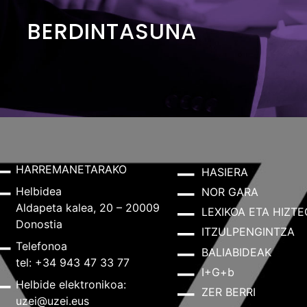
BERDINTASUNA
HARREMANETARAKO
HASIERA
Helbidea
NOR GARA
Aldapeta kalea, 20 – 20009
LEXIKOA ETA HIZTE
Donostia
ITZULPENGINTZA
Telefonoa
BALIABIDEAK
tel: +34 943 47 33 77
I+G+b
Helbide elektronikoa:
ZER BERRI
uzei@uzei.eus