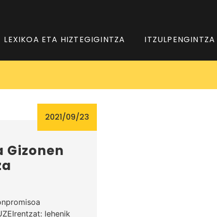
LEXIKOA ETA HIZTEGIGINTZA
ITZULPENGINTZA
2021/09/23
 Gizonen
za
onpromisoa
ZEIrentzat: lehenik