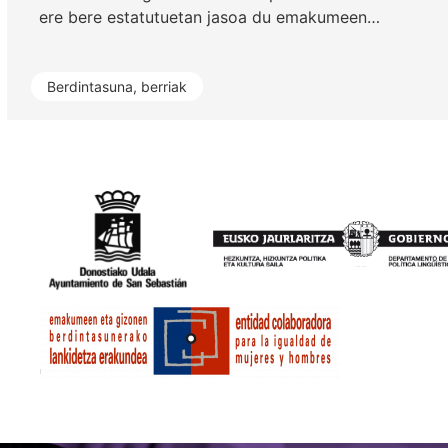
ere bere estatutuetan jasoa du emakumeen…
Berdintasuna
,
berriak