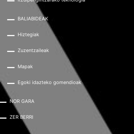
BALIABIDEAK
Hiztegiak
Zuzentzaileak
Mapak
Egoki idazteko gomendioak
NOR GARA
ZER BERRI