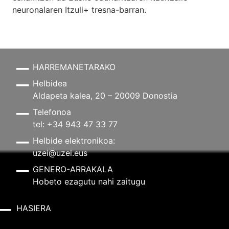
neuronalaren
Itzuli+
tresna-barran.
HARREMANETARAKO
Helbidea
Aldapeta kalea, 20 – 20009 Donostia
Telefonoa
tel: +34 943 47 33 77
Helbide elektronikoa:
uzei@uzei.eus
GENERO-ARRAKALA
Hobeto ezagutu nahi zaitugu
HASIERA