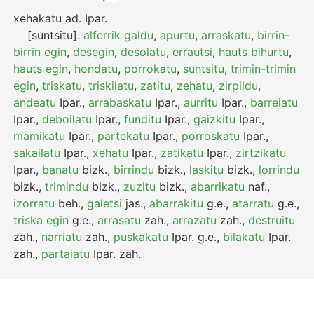
xehakatu
ad.
Ipar.
[suntsitu]:
alferrik galdu
,
apurtu
,
arraskatu
,
birrin-
birrin egin
,
desegin
,
desolatu
,
errautsi
,
hauts bihurtu
,
hauts egin
,
hondatu
,
porrokatu
,
suntsitu
,
trimin-trimin
egin
,
triskatu
,
triskilatu
,
zatitu
,
zehatu
,
zirpildu
,
andeatu
Ipar.
,
arrabaskatu
Ipar.
,
aurritu
Ipar.
,
barreiatu
Ipar.
,
deboilatu
Ipar.
,
funditu
Ipar.
,
gaizkitu
Ipar.
,
mamikatu
Ipar.
,
partekatu
Ipar.
,
porroskatu
Ipar.
,
sakailatu
Ipar.
,
xehatu
Ipar.
,
zatikatu
Ipar.
,
zirtzikatu
Ipar.
,
banatu
bizk.
,
birrindu
bizk.
,
laskitu
bizk.
,
lorrindu
bizk.
,
trimindu
bizk.
,
zuzitu
bizk.
,
abarrikatu
naf.
,
izorratu
beh.
,
galetsi
jas.
,
abarrakitu
g.e.
,
atarratu
g.e.
,
triska egin
g.e.
,
arrasatu
zah.
,
arrazatu
zah.
,
destruitu
zah.
,
narriatu
zah.
,
puskakatu
Ipar.
g.e.
,
bilakatu
Ipar.
zah.
,
partaiatu
Ipar.
zah.