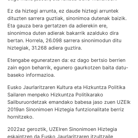
Ez da hiztegi arrunta, ez daude hiztegi arruntek
dituzten sarrera guztiak, sinonimoa dutenak baizik.
Eta gauza bera gertatzen da adierekin ere,
sinonimoa duten adierak bakarrik azalduko dira
bertan. Horrela, 26.098 sarrera sinonimodun ditu
hiztegiak, 31.268 adiera guztira.
Etengabe eguneratzen da: ez dago bertsio berrien
zain egon beharrik, egunero gaurkotzen baita datu-
baseko informazioa.
Eusko Jaurlaritzaren Kultura eta Hizkuntza Politika
Sailaren menpeko Hizkuntza Politikarako
Sailburuordetzak emandako babesa jaso zuen UZEIk
2019an Sinonimoen Hiztegia funtzionalitate berriz
hornitzeko.
2022az geroztik, UZEIren Sinonimoen Hiztegia
eskaintzen da Eusko Jaurlaritzaren itzultzaile