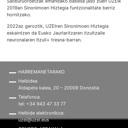
Sailburuordetzak emandako babesa jaso zuen UZEIk
2019an Sinonimoen Hiztegia funtzionalitate berriz
hornitzeko.
2022az geroztik, UZEIren Sinonimoen Hiztegia
eskaintzen da Eusko Jaurlaritzaren itzultzaile
neuronalaren
Itzuli+
tresna-barran.
HARREMANETARAKO
Helbidea
Aldapeta kalea, 20 – 20009 Donostia
Telefonoa
tel: +34 943 47 33 77
Helbide elektronikoa:
uzei@uzei.eus