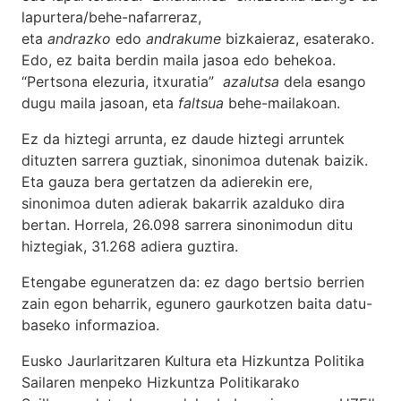
lapurtera/behe-nafarreraz,
eta
andrazko
edo
andrakume
bizkaieraz, esaterako.
Edo, ez baita berdin maila jasoa edo behekoa.
“Pertsona elezuria, itxuratia”
azalutsa
dela esango
dugu maila jasoan, eta
faltsua
behe-mailakoan.
Ez da hiztegi arrunta, ez daude hiztegi arruntek
dituzten sarrera guztiak, sinonimoa dutenak baizik.
Eta gauza bera gertatzen da adierekin ere,
sinonimoa duten adierak bakarrik azalduko dira
bertan. Horrela, 26.098 sarrera sinonimodun ditu
hiztegiak, 31.268 adiera guztira.
Etengabe eguneratzen da: ez dago bertsio berrien
zain egon beharrik, egunero gaurkotzen baita datu-
baseko informazioa.
Eusko Jaurlaritzaren Kultura eta Hizkuntza Politika
Sailaren menpeko Hizkuntza Politikarako