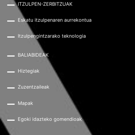
ITZULPEN-ZERBITZUAK
Eskatu itzulpenaren aurrekontua
Itzulpengintzarako teknologia
BALIABIDEAK
Hiztegiak
Zuzentzaileak
Mapak
Egoki idazteko gomendioak