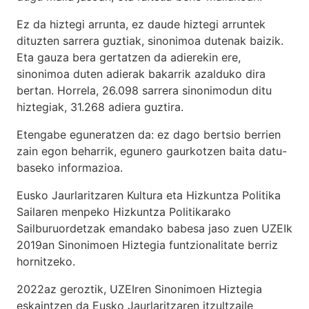
Ez da hiztegi arrunta, ez daude hiztegi arruntek
dituzten sarrera guztiak, sinonimoa dutenak baizik.
Eta gauza bera gertatzen da adierekin ere,
sinonimoa duten adierak bakarrik azalduko dira
bertan. Horrela, 26.098 sarrera sinonimodun ditu
hiztegiak, 31.268 adiera guztira.
Etengabe eguneratzen da: ez dago bertsio berrien
zain egon beharrik, egunero gaurkotzen baita datu-
baseko informazioa.
Eusko Jaurlaritzaren Kultura eta Hizkuntza Politika
Sailaren menpeko Hizkuntza Politikarako
Sailburuordetzak emandako babesa jaso zuen UZEIk
2019an Sinonimoen Hiztegia funtzionalitate berriz
hornitzeko.
2022az geroztik, UZEIren Sinonimoen Hiztegia
eskaintzen da Eusko Jaurlaritzaren itzultzaile