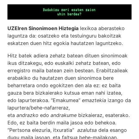
UZEIren Sinonimoen Hiztegia
lexikoa aberasteko
laguntza da: osatzeko eta testuinguru bakoitzak
eskatzen duen hitz egokia hautatzen laguntzeko.
Hitz batek adiera zehatz batean dituen sinonimoak
ikus ditzakegu, edo euskalki zehatz batean, edo
erregistro maila batean zein bestean. Erabiltzaileak
erabakiko du hautatzen duen sinonimoa bere
beharretara ondo egokitzen den ala ez: ez baita
gauza bera bizkaierako kutsua eman nahi izatea,
edo lapurterakoa. “Emakumea”
emaztekia
izango da
lapurtera/behe-nafarreraz,
eta
andrazko
edo
andrakume
bizkaieraz, esaterako.
Edo, ez baita berdin maila jasoa edo behekoa.
“Pertsona elezuria, itxuratia”
azalutsa
dela esango
dugu maila jasoan, eta
faltsua
behe-mailakoan.