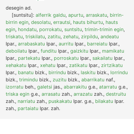
desegin
ad.
[suntsitu]:
alferrik galdu
,
apurtu
,
arraskatu
,
birrin-
birrin egin
,
desolatu
,
errautsi
,
hauts bihurtu
,
hauts
egin
,
hondatu
,
porrokatu
,
suntsitu
,
trimin-trimin egin
,
triskatu
,
triskilatu
,
zatitu
,
zehatu
,
zirpildu
,
andeatu
Ipar.
,
arrabaskatu
Ipar.
,
aurritu
Ipar.
,
barreiatu
Ipar.
,
deboilatu
Ipar.
,
funditu
Ipar.
,
gaizkitu
Ipar.
,
mamikatu
Ipar.
,
partekatu
Ipar.
,
porroskatu
Ipar.
,
sakailatu
Ipar.
,
xehakatu
Ipar.
,
xehatu
Ipar.
,
zatikatu
Ipar.
,
zirtzikatu
Ipar.
,
banatu
bizk.
,
birrindu
bizk.
,
laskitu
bizk.
,
lorrindu
bizk.
,
trimindu
bizk.
,
zuzitu
bizk.
,
abarrikatu
naf.
,
izorratu
beh.
,
galetsi
jas.
,
abarrakitu
g.e.
,
atarratu
g.e.
,
triska egin
g.e.
,
arrasatu
zah.
,
arrazatu
zah.
,
destruitu
zah.
,
narriatu
zah.
,
puskakatu
Ipar.
g.e.
,
bilakatu
Ipar.
zah.
,
partaiatu
Ipar.
zah.