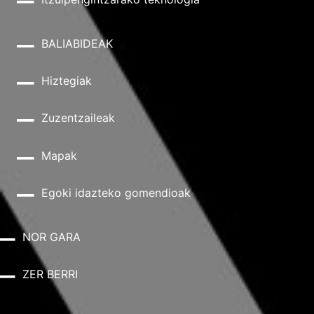
BALIABIDEAK
Hiztegiak
Zuzentzaileak
Mapak
Egoki idazteko gomendioak
NOR GARA
ZER BERRI