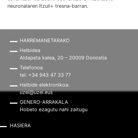
neuronalaren
Itzuli+
tresna-barran.
HARREMANETARAKO
Helbidea
Aldapeta kalea, 20 – 20009 Donostia
Telefonoa
tel: +34 943 47 33 77
Helbide elektronikoa:
uzei@uzei.eus
GENERO-ARRAKALA
Hobeto ezagutu nahi zaitugu
HASIERA