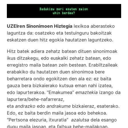
UZEIren Sinonimoen Hiztegia
lexikoa aberasteko
laguntza da: osatzeko eta testuinguru bakoitzak
eskatzen duen hitz egokia hautatzen laguntzeko.
Hitz batek adiera zehatz batean dituen sinonimoak
ikus ditzakegu, edo euskalki zehatz batean, edo
erregistro maila batean zein bestean. Erabiltzaileak
erabakiko du hautatzen duen sinonimoa bere
beharretara ondo egokitzen den ala ez: ez baita
gauza bera bizkaierako kutsua eman nahi izatea,
edo lapurterakoa. “Emakumea”
emaztekia
izango da
lapurtera/behe-nafarreraz,
eta
andrazko
edo
andrakume
bizkaieraz, esaterako.
Edo, ez baita berdin maila jasoa edo behekoa.
“Pertsona elezuria, itxuratia”
azalutsa
dela esango
dugu maila jasoan, eta
faltsua
behe-mailakoan.