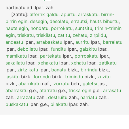
partaiatu
ad.
Ipar.
zah.
[zatitu]:
alferrik galdu
,
apurtu
,
arraskatu
,
birrin-
birrin egin
,
desegin
,
desolatu
,
errautsi
,
hauts bihurtu
,
hauts egin
,
hondatu
,
porrokatu
,
suntsitu
,
trimin-trimin
egin
,
triskatu
,
triskilatu
,
zatitu
,
zehatu
,
zirpildu
,
andeatu
Ipar.
,
arrabaskatu
Ipar.
,
aurritu
Ipar.
,
barreiatu
Ipar.
,
deboilatu
Ipar.
,
funditu
Ipar.
,
gaizkitu
Ipar.
,
mamikatu
Ipar.
,
partekatu
Ipar.
,
porroskatu
Ipar.
,
sakailatu
Ipar.
,
xehakatu
Ipar.
,
xehatu
Ipar.
,
zatikatu
Ipar.
,
zirtzikatu
Ipar.
,
banatu
bizk.
,
birrindu
bizk.
,
laskitu
bizk.
,
lorrindu
bizk.
,
trimindu
bizk.
,
zuzitu
bizk.
,
abarrikatu
naf.
,
izorratu
beh.
,
galetsi
jas.
,
abarrakitu
g.e.
,
atarratu
g.e.
,
triska egin
g.e.
,
arrasatu
zah.
,
arrazatu
zah.
,
destruitu
zah.
,
narriatu
zah.
,
puskakatu
Ipar.
g.e.
,
bilakatu
Ipar.
zah.