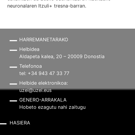
neuronalaren
Itzuli+
tresna-barran.
HARREMANETARAKO
Helbidea
Aldapeta kalea, 20 – 20009 Donostia
Telefonoa
tel: +34 943 47 33 77
Helbide elektronikoa:
uzei@uzei.eus
GENERO-ARRAKALA
Hobeto ezagutu nahi zaitugu
HASIERA