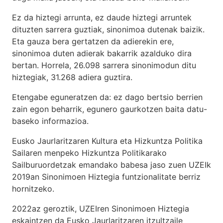
Ez da hiztegi arrunta, ez daude hiztegi arruntek
dituzten sarrera guztiak, sinonimoa dutenak baizik.
Eta gauza bera gertatzen da adierekin ere,
sinonimoa duten adierak bakarrik azalduko dira
bertan. Horrela, 26.098 sarrera sinonimodun ditu
hiztegiak, 31.268 adiera guztira.
Etengabe eguneratzen da: ez dago bertsio berrien
zain egon beharrik, egunero gaurkotzen baita datu-
baseko informazioa.
Eusko Jaurlaritzaren Kultura eta Hizkuntza Politika
Sailaren menpeko Hizkuntza Politikarako
Sailburuordetzak emandako babesa jaso zuen UZEIk
2019an Sinonimoen Hiztegia funtzionalitate berriz
hornitzeko.
2022az geroztik, UZEIren Sinonimoen Hiztegia
eskaintzen da Eusko Jaurlaritzaren itzultzaile