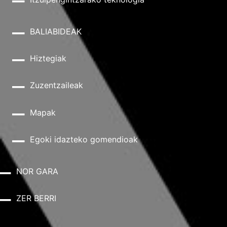
BALIABIDEAK
Hiztegiak
Zuzentzaileak
Mapak
Egoki idazteko gomendioak
NOR GARA
ZER BERRI