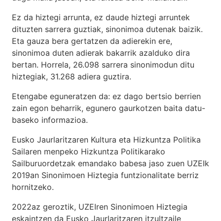
Ez da hiztegi arrunta, ez daude hiztegi arruntek
dituzten sarrera guztiak, sinonimoa dutenak baizik.
Eta gauza bera gertatzen da adierekin ere,
sinonimoa duten adierak bakarrik azalduko dira
bertan. Horrela, 26.098 sarrera sinonimodun ditu
hiztegiak, 31.268 adiera guztira.
Etengabe eguneratzen da: ez dago bertsio berrien
zain egon beharrik, egunero gaurkotzen baita datu-
baseko informazioa.
Eusko Jaurlaritzaren Kultura eta Hizkuntza Politika
Sailaren menpeko Hizkuntza Politikarako
Sailburuordetzak emandako babesa jaso zuen UZEIk
2019an Sinonimoen Hiztegia funtzionalitate berriz
hornitzeko.
2022az geroztik, UZEIren Sinonimoen Hiztegia
eskaintzen da Eusko Jaurlaritzaren itzultzaile