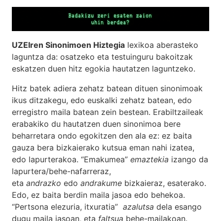
UZEIren Sinonimoen Hiztegia
lexikoa aberasteko
laguntza da: osatzeko eta testuinguru bakoitzak
eskatzen duen hitz egokia hautatzen laguntzeko.
Hitz batek adiera zehatz batean dituen sinonimoak
ikus ditzakegu, edo euskalki zehatz batean, edo
erregistro maila batean zein bestean. Erabiltzaileak
erabakiko du hautatzen duen sinonimoa bere
beharretara ondo egokitzen den ala ez: ez baita
gauza bera bizkaierako kutsua eman nahi izatea,
edo lapurterakoa. “Emakumea”
emaztekia
izango da
lapurtera/behe-nafarreraz,
eta
andrazko
edo
andrakume
bizkaieraz, esaterako.
Edo, ez baita berdin maila jasoa edo behekoa.
“Pertsona elezuria, itxuratia”
azalutsa
dela esango
dugu maila jasoan, eta
faltsua
behe-mailakoan.