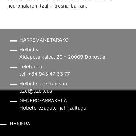
neuronalaren
Itzuli+
tresna-barran.
HARREMANETARAKO
Helbidea
Aldapeta kalea, 20 – 20009 Donostia
Telefonoa
tel: +34 943 47 33 77
Helbide elektronikoa:
uzei@uzei.eus
GENERO-ARRAKALA
Hobeto ezagutu nahi zaitugu
HASIERA