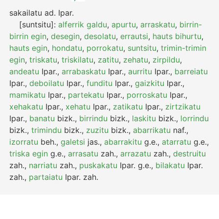
sakailatu
ad.
Ipar.
[suntsitu]:
alferrik galdu
,
apurtu
,
arraskatu
,
birrin-
birrin egin
,
desegin
,
desolatu
,
errautsi
,
hauts bihurtu
,
hauts egin
,
hondatu
,
porrokatu
,
suntsitu
,
trimin-trimin
egin
,
triskatu
,
triskilatu
,
zatitu
,
zehatu
,
zirpildu
,
andeatu
Ipar.
,
arrabaskatu
Ipar.
,
aurritu
Ipar.
,
barreiatu
Ipar.
,
deboilatu
Ipar.
,
funditu
Ipar.
,
gaizkitu
Ipar.
,
mamikatu
Ipar.
,
partekatu
Ipar.
,
porroskatu
Ipar.
,
xehakatu
Ipar.
,
xehatu
Ipar.
,
zatikatu
Ipar.
,
zirtzikatu
Ipar.
,
banatu
bizk.
,
birrindu
bizk.
,
laskitu
bizk.
,
lorrindu
bizk.
,
trimindu
bizk.
,
zuzitu
bizk.
,
abarrikatu
naf.
,
izorratu
beh.
,
galetsi
jas.
,
abarrakitu
g.e.
,
atarratu
g.e.
,
triska egin
g.e.
,
arrasatu
zah.
,
arrazatu
zah.
,
destruitu
zah.
,
narriatu
zah.
,
puskakatu
Ipar.
g.e.
,
bilakatu
Ipar.
zah.
,
partaiatu
Ipar.
zah.