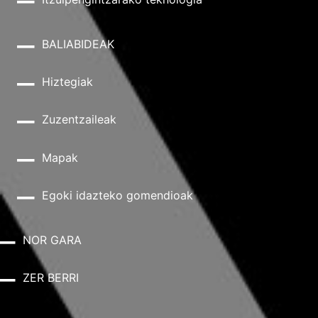
BALIABIDEAK
Hiztegiak
Zuzentzaileak
Mapak
Egoki idazteko gomendioak
NOR GARA
ZER BERRI