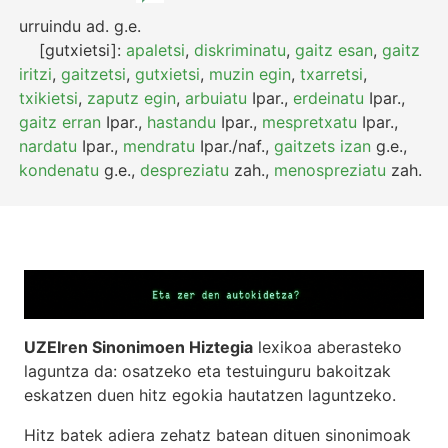
urruindu
ad.
g.e.
[gutxietsi]:
apaletsi
,
diskriminatu
,
gaitz esan
,
gaitz
iritzi
,
gaitzetsi
,
gutxietsi
,
muzin egin
,
txarretsi
,
txikietsi
,
zaputz egin
,
arbuiatu
Ipar.
,
erdeinatu
Ipar.
,
gaitz erran
Ipar.
,
hastandu
Ipar.
,
mespretxatu
Ipar.
,
nardatu
Ipar.
,
mendratu
Ipar./naf.
,
gaitzets izan
g.e.
,
kondenatu
g.e.
,
despreziatu
zah.
,
menospreziatu
zah.
UZEIren Sinonimoen Hiztegia
lexikoa aberasteko
laguntza da: osatzeko eta testuinguru bakoitzak
eskatzen duen hitz egokia hautatzen laguntzeko.
Hitz batek adiera zehatz batean dituen sinonimoak