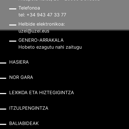
Telefonoa
tel: +34 943 47 33 77
Helbide elektronikoa:
uzei@uzei.eus
GENERO-ARRAKALA
Hobeto ezagutu nahi zaitugu
HASIERA
NOR GARA
LEXIKOA ETA HIZTEGIGINTZA
ITZULPENGINTZA
BALIABIDEAK