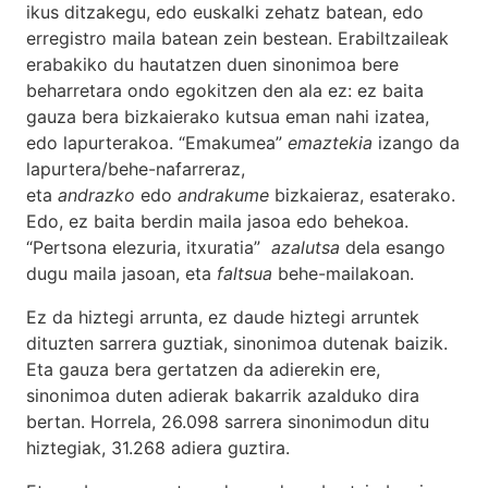
ikus ditzakegu, edo euskalki zehatz batean, edo
erregistro maila batean zein bestean. Erabiltzaileak
erabakiko du hautatzen duen sinonimoa bere
beharretara ondo egokitzen den ala ez: ez baita
gauza bera bizkaierako kutsua eman nahi izatea,
edo lapurterakoa. “Emakumea”
emaztekia
izango da
lapurtera/behe-nafarreraz,
eta
andrazko
edo
andrakume
bizkaieraz, esaterako.
Edo, ez baita berdin maila jasoa edo behekoa.
“Pertsona elezuria, itxuratia”
azalutsa
dela esango
dugu maila jasoan, eta
faltsua
behe-mailakoan.
Ez da hiztegi arrunta, ez daude hiztegi arruntek
dituzten sarrera guztiak, sinonimoa dutenak baizik.
Eta gauza bera gertatzen da adierekin ere,
sinonimoa duten adierak bakarrik azalduko dira
bertan. Horrela, 26.098 sarrera sinonimodun ditu
hiztegiak, 31.268 adiera guztira.