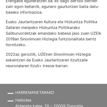
Etengabe eguneratzen da: ez dago bertsio berrien
zain egon beharrik, egunero gaurkotzen baita datu-
baseko informazioa.
Eusko Jaurlaritzaren Kultura eta Hizkuntza Politika
Sailaren menpeko Hizkuntza Politikarako
Sailburuordetzak emandako babesa jaso zuen UZEIk
2019an Sinonimoen Hiztegia funtzionalitate berriz
hornitzeko.
2022az geroztik, UZEIren Sinonimoen Hiztegia
eskaintzen da Eusko Jaurlaritzaren itzultzaile
neuronalaren
Itzuli+
tresna-barran.
HARREMANETARAKO
Helbidea
Aldapeta kalea, 20 – 20009 Donostia