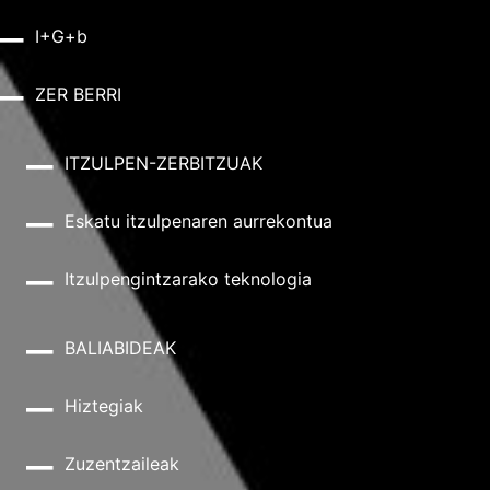
I+G+b
ZER BERRI
ITZULPEN-ZERBITZUAK
Eskatu itzulpenaren aurrekontua
Itzulpengintzarako teknologia
BALIABIDEAK
Hiztegiak
Zuzentzaileak