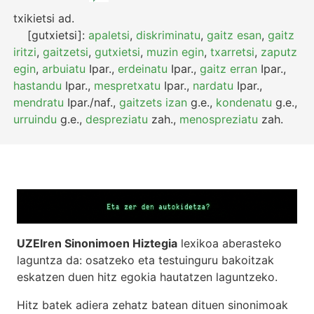
txikietsi
ad.
[gutxietsi]:
apaletsi
,
diskriminatu
,
gaitz esan
,
gaitz
iritzi
,
gaitzetsi
,
gutxietsi
,
muzin egin
,
txarretsi
,
zaputz
egin
,
arbuiatu
Ipar.
,
erdeinatu
Ipar.
,
gaitz erran
Ipar.
,
hastandu
Ipar.
,
mespretxatu
Ipar.
,
nardatu
Ipar.
,
mendratu
Ipar./naf.
,
gaitzets izan
g.e.
,
kondenatu
g.e.
,
urruindu
g.e.
,
despreziatu
zah.
,
menospreziatu
zah.
UZEIren Sinonimoen Hiztegia
lexikoa aberasteko
laguntza da: osatzeko eta testuinguru bakoitzak
eskatzen duen hitz egokia hautatzen laguntzeko.
Hitz batek adiera zehatz batean dituen sinonimoak