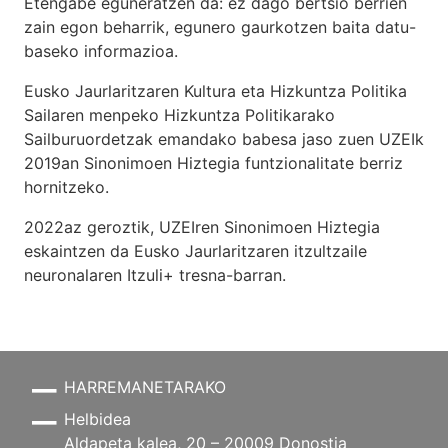
Etengabe eguneratzen da: ez dago bertsio berrien
zain egon beharrik, egunero gaurkotzen baita datu-
baseko informazioa.
Eusko Jaurlaritzaren Kultura eta Hizkuntza Politika
Sailaren menpeko Hizkuntza Politikarako
Sailburuordetzak emandako babesa jaso zuen UZEIk
2019an Sinonimoen Hiztegia funtzionalitate berriz
hornitzeko.
2022az geroztik, UZEIren Sinonimoen Hiztegia
eskaintzen da Eusko Jaurlaritzaren itzultzaile
neuronalaren
Itzuli+
tresna-barran.
HARREMANETARAKO
Helbidea
Aldapeta kalea, 20 – 20009 Donostia