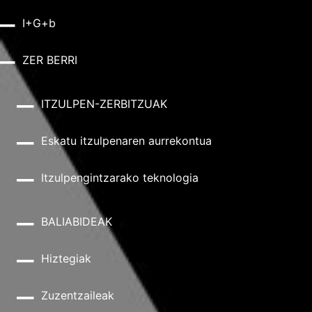
I+G+b
ZER BERRI
ITZULPEN-ZERBITZUAK
Eskatu itzulpenaren aurrekontua
Itzulpengintzarako teknologia
BALIABIDEAK
Hiztegiak
Zuzentzaileak