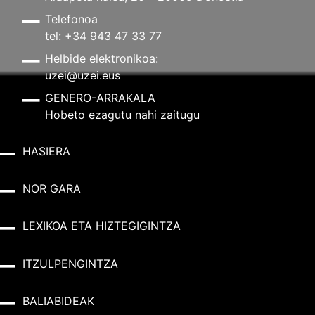
Telefonoa
tel: +34 943 47 33 77
Helbide elektronikoa:
uzei@uzei.eus
GENERO-ARRAKALA
Hobeto ezagutu nahi zaitugu
HASIERA
NOR GARA
LEXIKOA ETA HIZTEGIGINTZA
ITZULPENGINTZA
BALIABIDEAK