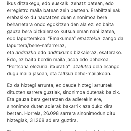
ikus ditzakegu, edo euskalki zehatz batean, edo
erregistro maila batean zein bestean. Erabiltzaileak
erabakiko du hautatzen duen sinonimoa bere
beharretara ondo egokitzen den ala ez: ez baita
gauza bera bizkaierako kutsua eman nahi izatea,
edo lapurterakoa. “Emakumea”
emaztekia
izango da
lapurtera/behe-nafarreraz,
eta
andrazko
edo
andrakume
bizkaieraz, esaterako.
Edo, ez baita berdin maila jasoa edo behekoa.
“Pertsona elezuria, itxuratia”
azalutsa
dela esango
dugu maila jasoan, eta
faltsua
behe-mailakoan.
Ez da hiztegi arrunta, ez daude hiztegi arruntek
dituzten sarrera guztiak, sinonimoa dutenak baizik.
Eta gauza bera gertatzen da adierekin ere,
sinonimoa duten adierak bakarrik azalduko dira
bertan. Horrela, 26.098 sarrera sinonimodun ditu
hiztegiak, 31.268 adiera guztira.