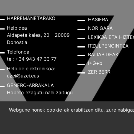
HARREMANETARAKO
HASIERA
Helbidea
NOR GARA
Aldapeta kalea, 20 – 20009
LEXIKOA ETA HIZTE
Donostia
ITZULPENGINTZA
Telefonoa
BALIABIDEAK
tel: +34 943 47 33 77
I+G+b
Helbide elektronikoa:
ZER BERRI
uzei@uzei.eus
GENERO-ARRAKALA
Hobeto ezagutu nahi zaitugu
Webgune honek cookie-ak erabiltzen ditu, zure nabigazi
Lege-oharra
Pribatutasun-politika
Cookie-politik