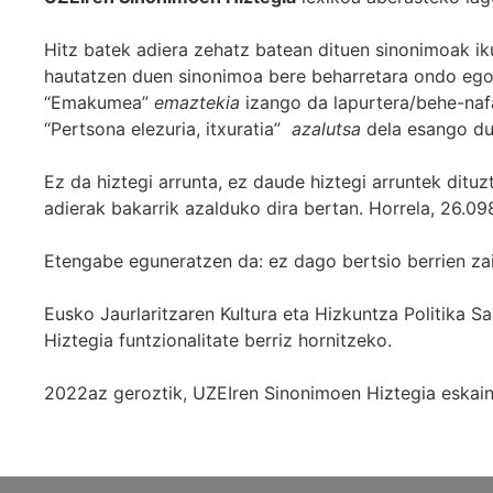
Hitz batek adiera zehatz batean dituen sinonimoak iku
hautatzen duen sinonimoa bere beharretara ondo egok
“Emakumea”
emaztekia
izango da lapurtera/behe-naf
“Pertsona elezuria, itxuratia”
azalutsa
dela esango du
Ez da hiztegi arrunta, ez daude hiztegi arruntek ditu
adierak bakarrik azalduko dira bertan. Horrela, 26.098
Etengabe eguneratzen da: ez dago bertsio berrien za
Eusko Jaurlaritzaren Kultura eta Hizkuntza Politika
Hiztegia funtzionalitate berriz hornitzeko.
2022az geroztik, UZEIren Sinonimoen Hiztegia eskaint