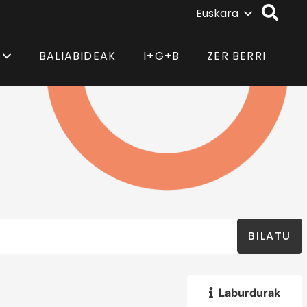
Euskara
BALIABIDEAK
I+G+B
ZER BERRI
BILATU
Laburdurak