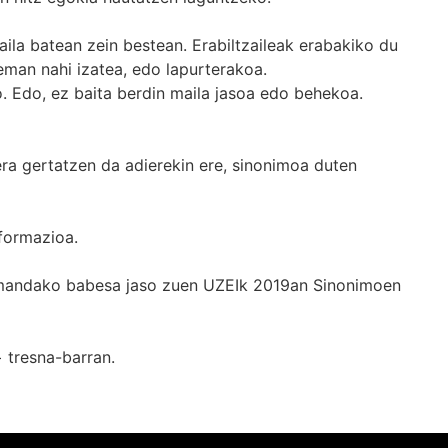
ila batean zein bestean. Erabiltzaileak erabakiko du
man nahi izatea, edo lapurterakoa.
. Edo, ez baita berdin maila jasoa edo behekoa.
era gertatzen da adierekin ere, sinonimoa duten
formazioa.
k emandako babesa jaso zuen UZEIk 2019an Sinonimoen
+
tresna-barran.