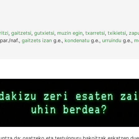
ritzi
,
gaitzetsi
,
gutxietsi
,
muzin egin
,
txarretsi
,
txikietsi
,
zapu
par./naf.
,
gaitzets izan
g.e.
,
kondenatu
g.e.
,
urruindu
g.e.
,
m
untza da: osatzeko eta testuinguru bakoitzak eskatzen due