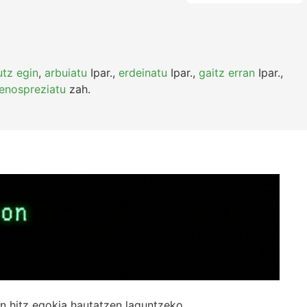
tz egin
,
arbuiatu
Ipar.
,
erdeinatu
Ipar.
,
gaitz erran
Ipar.
,
enospreziatu
zah.
n hitz egokia hautatzen laguntzeko.