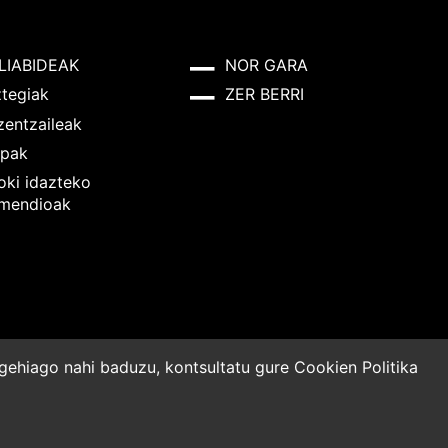
LIABIDEAK
NOR GARA
ztegiak
ZER BERRI
zentzaileak
pak
oki idazteko
mendioak
o gehiago nahi baduzu, kontsultatu gure
Cookien Politika