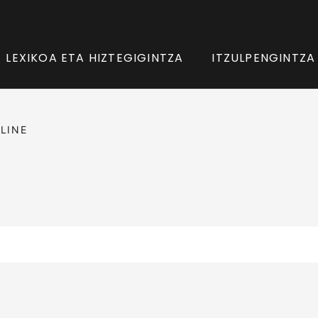
LEXIKOA ETA HIZTEGIGINTZA
ITZULPENGINTZA
LINE