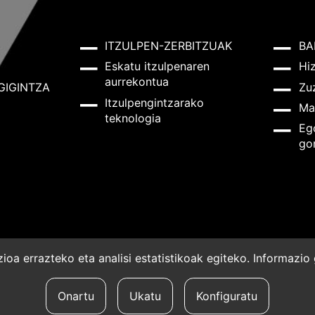
ITZULPEN-ZERBITZUAK
BA
Eskatu itzulpenaren
Hi
aurrekontua
GIGINTZA
Zu
Itzulpengintzarako
Ma
teknologia
Eg
go
oa errazteko eta analisi estatistikoak egiteko. Informazi
a
Onartu
Ukatu
Konfiguratu