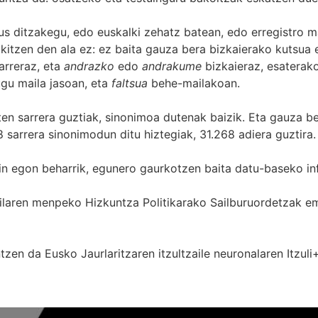
s ditzakegu, edo euskalki zehatz batean, edo erregistro ma
itzen den ala ez: ez baita gauza bera bizkaierako kutsua e
arreraz, eta
andrazko
edo
andrakume
bizkaieraz, esaterako
gu maila jasoan, eta
faltsua
behe-mailakoan.
zten sarrera guztiak, sinonimoa dutenak baizik. Eta gauza b
 sarrera sinonimodun ditu hiztegiak, 31.268 adiera guztira.
in egon beharrik, egunero gaurkotzen baita datu-baseko in
 Sailaren menpeko Hizkuntza Politikarako Sailburuordetza
zen da Eusko Jaurlaritzaren itzultzaile neuronalaren
Itzuli