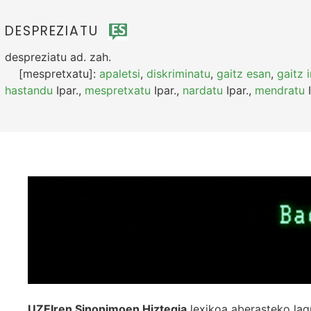
DESPREZIATU
despreziatu
ad.
zah.
[mespretxatu]:
apaletsi
,
diskriminatu
,
gaitz esan
,
gaitz i
hastandu
Ipar.
,
mespretxatu
Ipar.
,
nardatu
Ipar.
,
mendratu
I
UZEIren Sinonimoen Hiztegia
lexikoa aberasteko lag