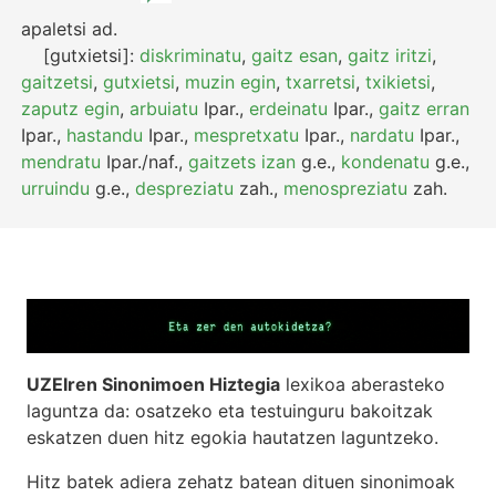
apaletsi
ad.
[gutxietsi]:
diskriminatu
,
gaitz esan
,
gaitz iritzi
,
gaitzetsi
,
gutxietsi
,
muzin egin
,
txarretsi
,
txikietsi
,
zaputz egin
,
arbuiatu
Ipar.
,
erdeinatu
Ipar.
,
gaitz erran
Ipar.
,
hastandu
Ipar.
,
mespretxatu
Ipar.
,
nardatu
Ipar.
,
mendratu
Ipar./naf.
,
gaitzets izan
g.e.
,
kondenatu
g.e.
,
urruindu
g.e.
,
despreziatu
zah.
,
menospreziatu
zah.
UZEIren Sinonimoen Hiztegia
lexikoa aberasteko
laguntza da: osatzeko eta testuinguru bakoitzak
eskatzen duen hitz egokia hautatzen laguntzeko.
Hitz batek adiera zehatz batean dituen sinonimoak