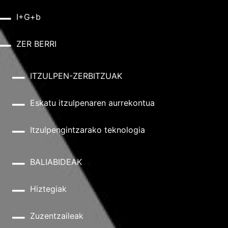
I+G+b
ZER BERRI
ITZULPEN-ZERBITZUAK
Eskatu itzulpenaren aurrekontua
Itzulpengintzarako teknologia
BALIABIDEAK
Hiztegiak
Zuzentzaileak