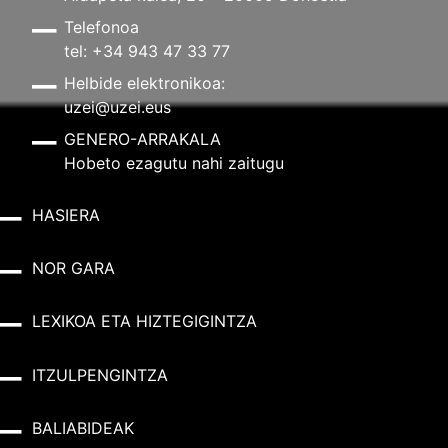
Telefonoa
tel: +34 943 47 33 77
Helbide elektronikoa:
uzei@uzei.eus
GENERO-ARRAKALA
Hobeto ezagutu nahi zaitugu
HASIERA
NOR GARA
LEXIKOA ETA HIZTEGIGINTZA
ITZULPENGINTZA
BALIABIDEAK