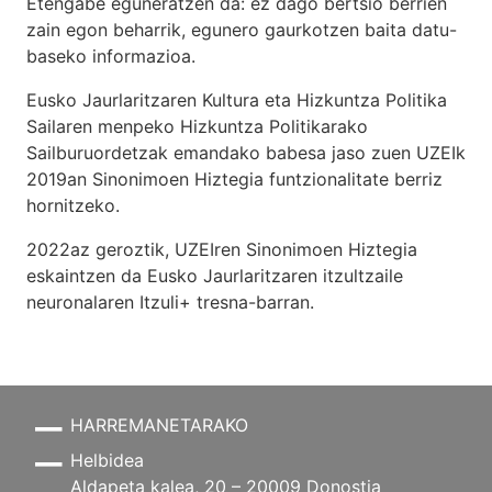
Etengabe eguneratzen da: ez dago bertsio berrien
zain egon beharrik, egunero gaurkotzen baita datu-
baseko informazioa.
Eusko Jaurlaritzaren Kultura eta Hizkuntza Politika
Sailaren menpeko Hizkuntza Politikarako
Sailburuordetzak emandako babesa jaso zuen UZEIk
2019an Sinonimoen Hiztegia funtzionalitate berriz
hornitzeko.
2022az geroztik, UZEIren Sinonimoen Hiztegia
eskaintzen da Eusko Jaurlaritzaren itzultzaile
neuronalaren
Itzuli+
tresna-barran.
HARREMANETARAKO
Helbidea
Aldapeta kalea, 20 – 20009 Donostia