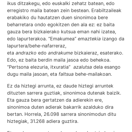
ikus ditzakegu, edo euskalki zehatz batean, edo
erregistro maila batean zein bestean. Erabiltzaileak
erabakiko du hautatzen duen sinonimoa bere
beharretara ondo egokitzen den ala ez: ez baita
gauza bera bizkaierako kutsua eman nahi izatea,
edo lapurterakoa. “Emakumea”
emaztekia
izango da
lapurtera/behe-nafarreraz,
eta
andrazko
edo
andrakume
bizkaieraz, esaterako.
Edo, ez baita berdin maila jasoa edo behekoa.
“Pertsona elezuria, itxuratia”
azalutsa
dela esango
dugu maila jasoan, eta
faltsua
behe-mailakoan.
Ez da hiztegi arrunta, ez daude hiztegi arruntek
dituzten sarrera guztiak, sinonimoa dutenak baizik.
Eta gauza bera gertatzen da adierekin ere,
sinonimoa duten adierak bakarrik azalduko dira
bertan. Horrela, 26.098 sarrera sinonimodun ditu
hiztegiak, 31.268 adiera guztira.