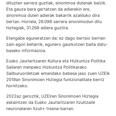
dituzten sarrera guztiak, sinonimoa dutenak baizik.
Eta gauza bera gertatzen da adierekin ere,
sinonimoa duten adierak bakarrik azalduko dira
bertan. Horrela, 26.098 sarrera sinonimodun ditu
hiztegiak, 31.268 adiera guztira.
Etengabe eguneratzen da: ez dago bertsio berrien
zain egon beharrik, egunero gaurkotzen baita datu-
baseko informazioa.
Eusko Jaurlaritzaren Kultura eta Hizkuntza Politika
Sailaren menpeko Hizkuntza Politikarako
Sailburuordetzak emandako babesa jaso zuen UZEIk
2019an Sinonimoen Hiztegia funtzionalitate berriz
hornitzeko.
2022az geroztik, UZEIren Sinonimoen Hiztegia
eskaintzen da Eusko Jaurlaritzaren itzultzaile
neuronalaren
Itzuli+
tresna-barran.