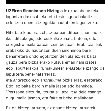
UZEIren Sinonimoen Hiztegia
lexikoa aberasteko
laguntza da: osatzeko eta testuinguru bakoitzak
eskatzen duen hitz egokia hautatzen laguntzeko.
Hitz batek adiera zehatz batean dituen sinonimoak
ikus ditzakegu, edo euskalki zehatz batean, edo
erregistro maila batean zein bestean. Erabiltzaileak
erabakiko du hautatzen duen sinonimoa bere
beharretara ondo egokitzen den ala ez: ez baita
gauza bera bizkaierako kutsua eman nahi izatea,
edo lapurterakoa. “Emakumea”
emaztekia
izango da
lapurtera/behe-nafarreraz,
eta
andrazko
edo
andrakume
bizkaieraz, esaterako.
Edo, ez baita berdin maila jasoa edo behekoa.
“Pertsona elezuria, itxuratia”
azalutsa
dela esango
dugu maila jasoan, eta
faltsua
behe-mailakoan.
Ez da hiztegi arrunta, ez daude hiztegi arruntek