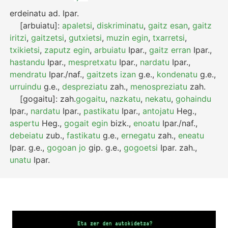
erdeinatu
ad.
Ipar.
[arbuiatu]:
apaletsi
,
diskriminatu
,
gaitz esan
,
gaitz
iritzi
,
gaitzetsi
,
gutxietsi
,
muzin egin
,
txarretsi
,
txikietsi
,
zaputz egin
,
arbuiatu
Ipar.
,
gaitz erran
Ipar.
,
hastandu
Ipar.
,
mespretxatu
Ipar.
,
nardatu
Ipar.
,
mendratu
Ipar./naf.
,
gaitzets izan
g.e.
,
kondenatu
g.e.
,
urruindu
g.e.
,
despreziatu
zah.
,
menospreziatu
zah.
[gogaitu]:
zah.
gogaitu
,
nazkatu
,
nekatu
,
gohaindu
Ipar.
,
nardatu
Ipar.
,
pastikatu
Ipar.
,
antojatu
Heg.
,
aspertu
Heg.
,
gogait egin
bizk.
,
enoatu
Ipar./naf.
,
debeiatu
zub.
,
fastikatu
g.e.
,
ernegatu
zah.
,
eneatu
Ipar.
g.e.
,
gogoan jo
gip.
g.e.
,
gogoetsi
Ipar.
zah.
,
unatu
Ipar.