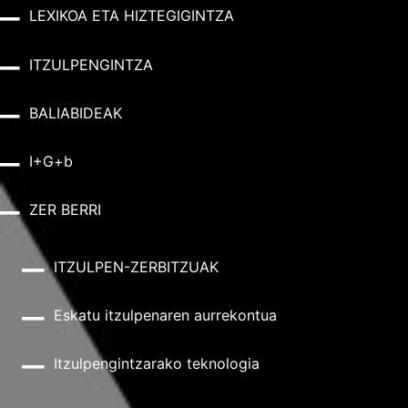
LEXIKOA ETA HIZTEGIGINTZA
ITZULPENGINTZA
BALIABIDEAK
I+G+b
ZER BERRI
ITZULPEN-ZERBITZUAK
Eskatu itzulpenaren aurrekontua
Itzulpengintzarako teknologia