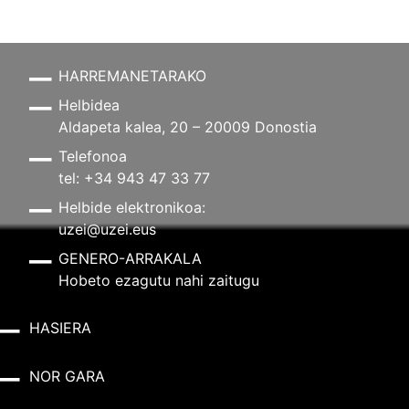
HARREMANETARAKO
Helbidea
Aldapeta kalea, 20 – 20009 Donostia
Telefonoa
tel: +34 943 47 33 77
Helbide elektronikoa:
uzei@uzei.eus
GENERO-ARRAKALA
Hobeto ezagutu nahi zaitugu
HASIERA
NOR GARA