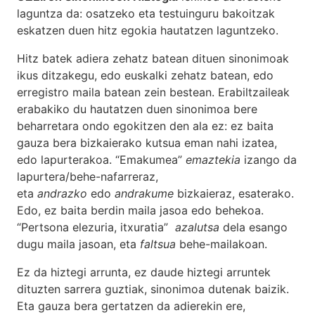
laguntza da: osatzeko eta testuinguru bakoitzak
eskatzen duen hitz egokia hautatzen laguntzeko.
Hitz batek adiera zehatz batean dituen sinonimoak
ikus ditzakegu, edo euskalki zehatz batean, edo
erregistro maila batean zein bestean. Erabiltzaileak
erabakiko du hautatzen duen sinonimoa bere
beharretara ondo egokitzen den ala ez: ez baita
gauza bera bizkaierako kutsua eman nahi izatea,
edo lapurterakoa. “Emakumea”
emaztekia
izango da
lapurtera/behe-nafarreraz,
eta
andrazko
edo
andrakume
bizkaieraz, esaterako.
Edo, ez baita berdin maila jasoa edo behekoa.
“Pertsona elezuria, itxuratia”
azalutsa
dela esango
dugu maila jasoan, eta
faltsua
behe-mailakoan.
Ez da hiztegi arrunta, ez daude hiztegi arruntek
dituzten sarrera guztiak, sinonimoa dutenak baizik.
Eta gauza bera gertatzen da adierekin ere,