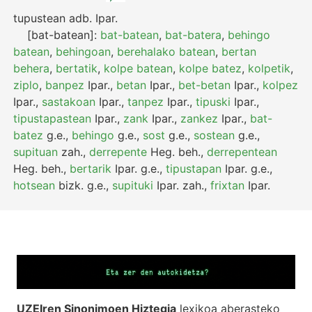
tupustean
adb.
Ipar.
[bat-batean]:
bat-batean
,
bat-batera
,
behingo
batean
,
behingoan
,
berehalako batean
,
bertan
behera
,
bertatik
,
kolpe batean
,
kolpe batez
,
kolpetik
,
ziplo
,
banpez
Ipar.
,
betan
Ipar.
,
bet-betan
Ipar.
,
kolpez
Ipar.
,
sastakoan
Ipar.
,
tanpez
Ipar.
,
tipuski
Ipar.
,
tipustapastean
Ipar.
,
zank
Ipar.
,
zankez
Ipar.
,
bat-
batez
g.e.
,
behingo
g.e.
,
sost
g.e.
,
sostean
g.e.
,
supituan
zah.
,
derrepente
Heg.
beh.
,
derrepentean
Heg.
beh.
,
bertarik
Ipar.
g.e.
,
tipustapan
Ipar.
g.e.
,
hotsean
bizk.
g.e.
,
supituki
Ipar.
zah.
,
frixtan
Ipar.
UZEIren Sinonimoen Hiztegia
lexikoa aberasteko