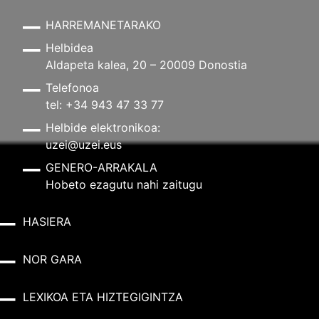
HARREMANETARAKO
Helbidea
Aldapeta kalea, 20 – 20009 Donostia
Telefonoa
tel: +34 943 47 33 77
Helbide elektronikoa:
uzei@uzei.eus
GENERO-ARRAKALA
Hobeto ezagutu nahi zaitugu
HASIERA
NOR GARA
LEXIKOA ETA HIZTEGIGINTZA