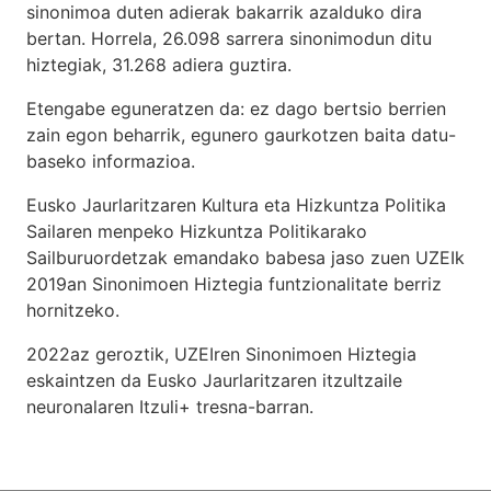
sinonimoa duten adierak bakarrik azalduko dira
bertan. Horrela, 26.098 sarrera sinonimodun ditu
hiztegiak, 31.268 adiera guztira.
Etengabe eguneratzen da: ez dago bertsio berrien
zain egon beharrik, egunero gaurkotzen baita datu-
baseko informazioa.
Eusko Jaurlaritzaren Kultura eta Hizkuntza Politika
Sailaren menpeko Hizkuntza Politikarako
Sailburuordetzak emandako babesa jaso zuen UZEIk
2019an Sinonimoen Hiztegia funtzionalitate berriz
hornitzeko.
2022az geroztik, UZEIren Sinonimoen Hiztegia
eskaintzen da Eusko Jaurlaritzaren itzultzaile
neuronalaren
Itzuli+
tresna-barran.