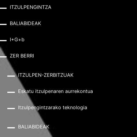
ITZULPENGINTZA
BALIABIDEAK
I+G+b
ZER BERRI
ITZULPEN-ZERBITZUAK
Eskatu itzulpenaren aurrekontua
Itzulpengintzarako teknologia
BALIABIDEAK