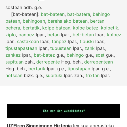
sostean
adb.
g.e.
[bat-batean]:
bat-batean
,
bat-batera
,
behingo
batean
,
behingoan
,
berehalako batean
,
bertan
behera
,
bertatik
,
kolpe batean
,
kolpe batez
,
kolpetik
,
ziplo
,
banpez
Ipar.
,
betan
Ipar.
,
bet-betan
Ipar.
,
kolpez
Ipar.
,
sastakoan
Ipar.
,
tanpez
Ipar.
,
tipuski
Ipar.
,
tipustapastean
Ipar.
,
tupustean
Ipar.
,
zank
Ipar.
,
zankez
Ipar.
,
bat-batez
g.e.
,
behingo
g.e.
,
sost
g.e.
,
supituan
zah.
,
derrepente
Heg.
beh.
,
derrepentean
Heg.
beh.
,
bertarik
Ipar.
g.e.
,
tipustapan
Ipar.
g.e.
,
hotsean
bizk.
g.e.
,
supituki
Ipar.
zah.
,
frixtan
Ipar.
UZEIren Sinonimoen Hiztegia
lexikoa aberasteko