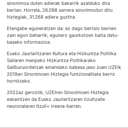
sinonimoa duten adierak bakarrik azalduko dira
bertan. Horrela, 26.098 sarrera sinonimodun ditu
hiztegiak, 31.268 adiera guztira.
Etengabe eguneratzen da: ez dago bertsio berrien
zain egon beharrik, egunero gaurkotzen baita datu-
baseko informazioa.
Eusko Jaurlaritzaren Kultura eta Hizkuntza Politika
Sailaren menpeko Hizkuntza Politikarako
Sailburuordetzak emandako babesa jaso zuen UZEIk
2019an Sinonimoen Hiztegia funtzionalitate berriz
hornitzeko.
2022az geroztik, UZEIren Sinonimoen Hiztegia
eskaintzen da Eusko Jaurlaritzaren itzultzaile
neuronalaren
Itzuli+
tresna-barran.