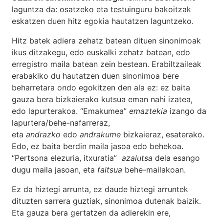
laguntza da: osatzeko eta testuinguru bakoitzak
eskatzen duen hitz egokia hautatzen laguntzeko.
Hitz batek adiera zehatz batean dituen sinonimoak
ikus ditzakegu, edo euskalki zehatz batean, edo
erregistro maila batean zein bestean. Erabiltzaileak
erabakiko du hautatzen duen sinonimoa bere
beharretara ondo egokitzen den ala ez: ez baita
gauza bera bizkaierako kutsua eman nahi izatea,
edo lapurterakoa. “Emakumea”
emaztekia
izango da
lapurtera/behe-nafarreraz,
eta
andrazko
edo
andrakume
bizkaieraz, esaterako.
Edo, ez baita berdin maila jasoa edo behekoa.
“Pertsona elezuria, itxuratia”
azalutsa
dela esango
dugu maila jasoan, eta
faltsua
behe-mailakoan.
Ez da hiztegi arrunta, ez daude hiztegi arruntek
dituzten sarrera guztiak, sinonimoa dutenak baizik.
Eta gauza bera gertatzen da adierekin ere,