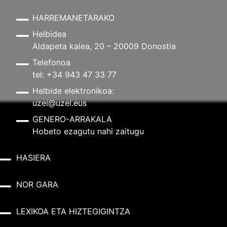
HARREMANETARAKO
Helbidea
Aldapeta kalea, 20 – 20009 Donostia
Telefonoa
tel: +34 943 47 33 77
Helbide elektronikoa:
uzei@uzei.eus
GENERO-ARRAKALA
Hobeto ezagutu nahi zaitugu
HASIERA
NOR GARA
LEXIKOA ETA HIZTEGIGINTZA