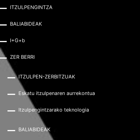
ITZULPENGINTZA
BALIABIDEAK
I+G+b
ZER BERRI
ITZULPEN-ZERBITZUAK
Eskatu itzulpenaren aurrekontua
Itzulpengintzarako teknologia
BALIABIDEAK