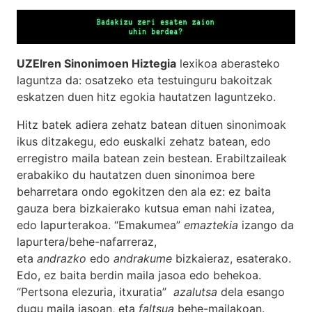
UZEIren Sinonimoen Hiztegia
lexikoa aberasteko
laguntza da: osatzeko eta testuinguru bakoitzak
eskatzen duen hitz egokia hautatzen laguntzeko.
Hitz batek adiera zehatz batean dituen sinonimoak
ikus ditzakegu, edo euskalki zehatz batean, edo
erregistro maila batean zein bestean. Erabiltzaileak
erabakiko du hautatzen duen sinonimoa bere
beharretara ondo egokitzen den ala ez: ez baita
gauza bera bizkaierako kutsua eman nahi izatea,
edo lapurterakoa. “Emakumea”
emaztekia
izango da
lapurtera/behe-nafarreraz,
eta
andrazko
edo
andrakume
bizkaieraz, esaterako.
Edo, ez baita berdin maila jasoa edo behekoa.
“Pertsona elezuria, itxuratia”
azalutsa
dela esango
dugu maila jasoan, eta
faltsua
behe-mailakoan.