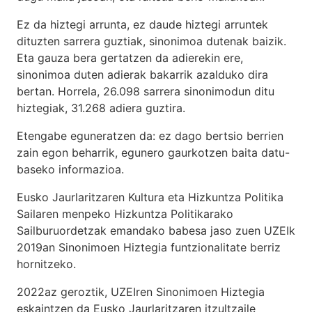
Ez da hiztegi arrunta, ez daude hiztegi arruntek
dituzten sarrera guztiak, sinonimoa dutenak baizik.
Eta gauza bera gertatzen da adierekin ere,
sinonimoa duten adierak bakarrik azalduko dira
bertan. Horrela, 26.098 sarrera sinonimodun ditu
hiztegiak, 31.268 adiera guztira.
Etengabe eguneratzen da: ez dago bertsio berrien
zain egon beharrik, egunero gaurkotzen baita datu-
baseko informazioa.
Eusko Jaurlaritzaren Kultura eta Hizkuntza Politika
Sailaren menpeko Hizkuntza Politikarako
Sailburuordetzak emandako babesa jaso zuen UZEIk
2019an Sinonimoen Hiztegia funtzionalitate berriz
hornitzeko.
2022az geroztik, UZEIren Sinonimoen Hiztegia
eskaintzen da Eusko Jaurlaritzaren itzultzaile