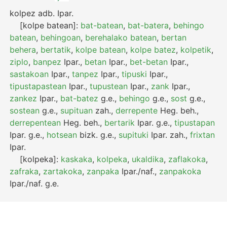
kolpez
adb.
Ipar.
[kolpe batean]:
bat-batean
,
bat-batera
,
behingo
batean
,
behingoan
,
berehalako batean
,
bertan
behera
,
bertatik
,
kolpe batean
,
kolpe batez
,
kolpetik
,
ziplo
,
banpez
Ipar.
,
betan
Ipar.
,
bet-betan
Ipar.
,
sastakoan
Ipar.
,
tanpez
Ipar.
,
tipuski
Ipar.
,
tipustapastean
Ipar.
,
tupustean
Ipar.
,
zank
Ipar.
,
zankez
Ipar.
,
bat-batez
g.e.
,
behingo
g.e.
,
sost
g.e.
,
sostean
g.e.
,
supituan
zah.
,
derrepente
Heg.
beh.
,
derrepentean
Heg.
beh.
,
bertarik
Ipar.
g.e.
,
tipustapan
Ipar.
g.e.
,
hotsean
bizk.
g.e.
,
supituki
Ipar.
zah.
,
frixtan
Ipar.
[kolpeka]:
kaskaka
,
kolpeka
,
ukaldika
,
zaflakoka
,
zafraka
,
zartakoka
,
zanpaka
Ipar./naf.
,
zanpakoka
Ipar./naf.
g.e.