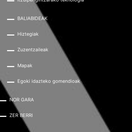
BALIABIDEAK
Hiztegiak
Zuzentzaileak
Mapak
Egoki idazteko gomendioak
NOR GARA
ZER BERRI