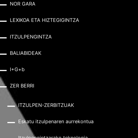
NOR GARA
LEXIKOA ETA HIZTEGIGINTZA
ITZULPENGINTZA
BALIABIDEAK
I+G+b
ZER BERRI
ITZULPEN-ZERBITZUAK
Eskatu itzulpenaren aurrekontua
Itzulpengintzarako teknologia