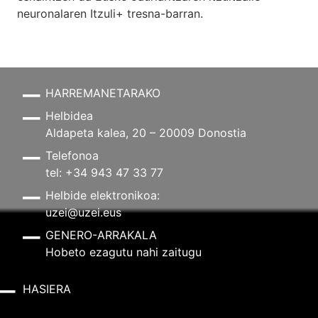
neuronalaren
Itzuli+
tresna-barran.
HARREMANETARAKO
Helbidea
Aldapeta kalea, 20 – 20009 Donostia
Telefonoa
tel: +34 943 47 33 77
Helbide elektronikoa:
uzei@uzei.eus
GENERO-ARRAKALA
Hobeto ezagutu nahi zaitugu
HASIERA