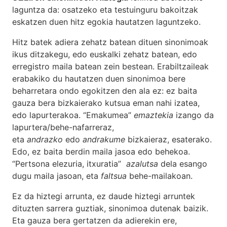
laguntza da: osatzeko eta testuinguru bakoitzak
eskatzen duen hitz egokia hautatzen laguntzeko.
Hitz batek adiera zehatz batean dituen sinonimoak
ikus ditzakegu, edo euskalki zehatz batean, edo
erregistro maila batean zein bestean. Erabiltzaileak
erabakiko du hautatzen duen sinonimoa bere
beharretara ondo egokitzen den ala ez: ez baita
gauza bera bizkaierako kutsua eman nahi izatea,
edo lapurterakoa. “Emakumea”
emaztekia
izango da
lapurtera/behe-nafarreraz,
eta
andrazko
edo
andrakume
bizkaieraz, esaterako.
Edo, ez baita berdin maila jasoa edo behekoa.
“Pertsona elezuria, itxuratia”
azalutsa
dela esango
dugu maila jasoan, eta
faltsua
behe-mailakoan.
Ez da hiztegi arrunta, ez daude hiztegi arruntek
dituzten sarrera guztiak, sinonimoa dutenak baizik.
Eta gauza bera gertatzen da adierekin ere,