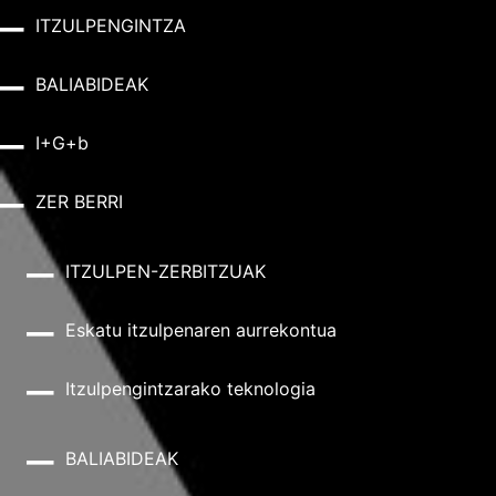
ITZULPENGINTZA
BALIABIDEAK
I+G+b
ZER BERRI
ITZULPEN-ZERBITZUAK
Eskatu itzulpenaren aurrekontua
Itzulpengintzarako teknologia
BALIABIDEAK