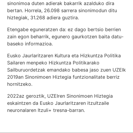
sinonimoa duten adierak bakarrik azalduko dira
bertan. Horrela, 26.098 sarrera sinonimodun ditu
hiztegiak, 31.268 adiera guztira.
Etengabe eguneratzen da: ez dago bertsio berrien
zain egon beharrik, egunero gaurkotzen baita datu-
baseko informazioa.
Eusko Jaurlaritzaren Kultura eta Hizkuntza Politika
Sailaren menpeko Hizkuntza Politikarako
Sailburuordetzak emandako babesa jaso zuen UZEIk
2019an Sinonimoen Hiztegia funtzionalitate berriz
hornitzeko.
2022az geroztik, UZEIren Sinonimoen Hiztegia
eskaintzen da Eusko Jaurlaritzaren itzultzaile
neuronalaren
Itzuli+
tresna-barran.