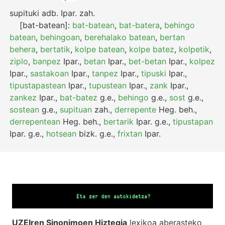
supituki
adb.
Ipar.
zah.
[bat-batean]:
bat-batean
,
bat-batera
,
behingo
batean
,
behingoan
,
berehalako batean
,
bertan
behera
,
bertatik
,
kolpe batean
,
kolpe batez
,
kolpetik
,
ziplo
,
banpez
Ipar.
,
betan
Ipar.
,
bet-betan
Ipar.
,
kolpez
Ipar.
,
sastakoan
Ipar.
,
tanpez
Ipar.
,
tipuski
Ipar.
,
tipustapastean
Ipar.
,
tupustean
Ipar.
,
zank
Ipar.
,
zankez
Ipar.
,
bat-batez
g.e.
,
behingo
g.e.
,
sost
g.e.
,
sostean
g.e.
,
supituan
zah.
,
derrepente
Heg.
beh.
,
derrepentean
Heg.
beh.
,
bertarik
Ipar.
g.e.
,
tipustapan
Ipar.
g.e.
,
hotsean
bizk.
g.e.
,
frixtan
Ipar.
UZEIren Sinonimoen Hiztegia
lexikoa aberasteko