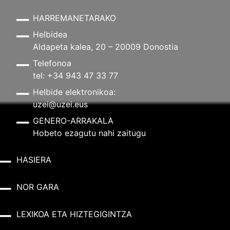
HARREMANETARAKO
Helbidea
Aldapeta kalea, 20 – 20009 Donostia
Telefonoa
tel: +34 943 47 33 77
Helbide elektronikoa:
uzei@uzei.eus
GENERO-ARRAKALA
Hobeto ezagutu nahi zaitugu
HASIERA
NOR GARA
LEXIKOA ETA HIZTEGIGINTZA