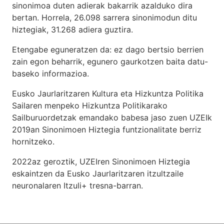
sinonimoa duten adierak bakarrik azalduko dira
bertan. Horrela, 26.098 sarrera sinonimodun ditu
hiztegiak, 31.268 adiera guztira.
Etengabe eguneratzen da: ez dago bertsio berrien
zain egon beharrik, egunero gaurkotzen baita datu-
baseko informazioa.
Eusko Jaurlaritzaren Kultura eta Hizkuntza Politika
Sailaren menpeko Hizkuntza Politikarako
Sailburuordetzak emandako babesa jaso zuen UZEIk
2019an Sinonimoen Hiztegia funtzionalitate berriz
hornitzeko.
2022az geroztik, UZEIren Sinonimoen Hiztegia
eskaintzen da Eusko Jaurlaritzaren itzultzaile
neuronalaren
Itzuli+
tresna-barran.