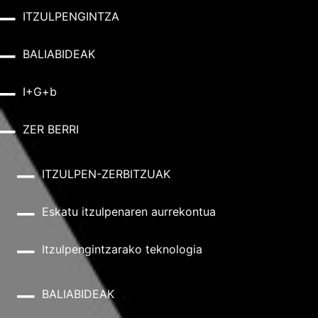
ITZULPENGINTZA
BALIABIDEAK
I+G+b
ZER BERRI
ITZULPEN-ZERBITZUAK
Eskatu itzulpenaren aurrekontua
Itzulpengintzarako teknologia
BALIABIDEAK