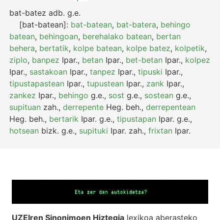
bat-batez
adb.
g.e.
[bat-batean]:
bat-batean
,
bat-batera
,
behingo
batean
,
behingoan
,
berehalako batean
,
bertan
behera
,
bertatik
,
kolpe batean
,
kolpe batez
,
kolpetik
,
ziplo
,
banpez
Ipar.
,
betan
Ipar.
,
bet-betan
Ipar.
,
kolpez
Ipar.
,
sastakoan
Ipar.
,
tanpez
Ipar.
,
tipuski
Ipar.
,
tipustapastean
Ipar.
,
tupustean
Ipar.
,
zank
Ipar.
,
zankez
Ipar.
,
behingo
g.e.
,
sost
g.e.
,
sostean
g.e.
,
supituan
zah.
,
derrepente
Heg.
beh.
,
derrepentean
Heg.
beh.
,
bertarik
Ipar.
g.e.
,
tipustapan
Ipar.
g.e.
,
hotsean
bizk.
g.e.
,
supituki
Ipar.
zah.
,
frixtan
Ipar.
UZEIren Sinonimoen Hiztegia
lexikoa aberasteko