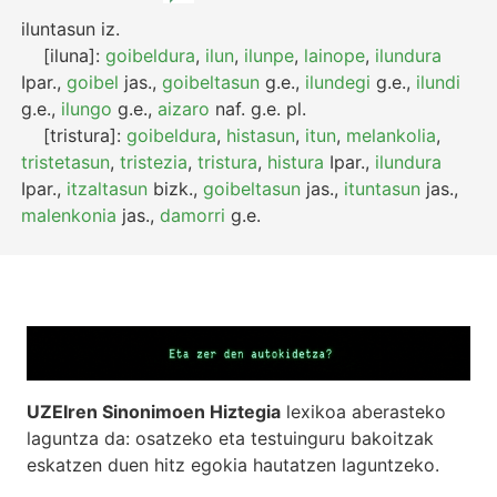
iluntasun
iz.
[iluna]:
goibeldura
,
ilun
,
ilunpe
,
lainope
,
ilundura
Ipar.
,
goibel
jas.
,
goibeltasun
g.e.
,
ilundegi
g.e.
,
ilundi
g.e.
,
ilungo
g.e.
,
aizaro
naf.
g.e.
pl.
[tristura]:
goibeldura
,
histasun
,
itun
,
melankolia
,
tristetasun
,
tristezia
,
tristura
,
histura
Ipar.
,
ilundura
Ipar.
,
itzaltasun
bizk.
,
goibeltasun
jas.
,
ituntasun
jas.
,
malenkonia
jas.
,
damorri
g.e.
UZEIren Sinonimoen Hiztegia
lexikoa aberasteko
laguntza da: osatzeko eta testuinguru bakoitzak
eskatzen duen hitz egokia hautatzen laguntzeko.