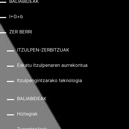
BALIABIDEAK
I+G+b
ZER BERRI
ITZULPEN-ZERBITZUAK
Eskatu itzulpenaren aurrekontua
Itzulpengintzarako teknologia
BALIABIDEAK
Hiztegiak