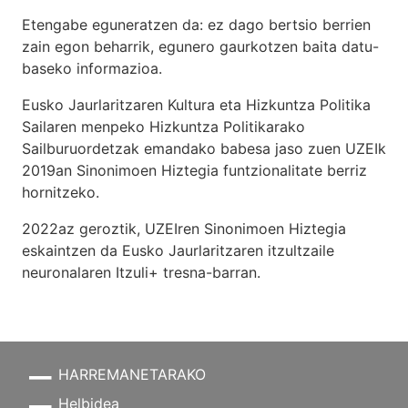
Etengabe eguneratzen da: ez dago bertsio berrien
zain egon beharrik, egunero gaurkotzen baita datu-
baseko informazioa.
Eusko Jaurlaritzaren Kultura eta Hizkuntza Politika
Sailaren menpeko Hizkuntza Politikarako
Sailburuordetzak emandako babesa jaso zuen UZEIk
2019an Sinonimoen Hiztegia funtzionalitate berriz
hornitzeko.
2022az geroztik, UZEIren Sinonimoen Hiztegia
eskaintzen da Eusko Jaurlaritzaren itzultzaile
neuronalaren
Itzuli+
tresna-barran.
HARREMANETARAKO
Helbidea