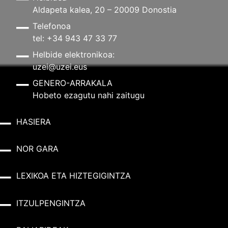
Aldapeta kalea, 20 – 20009 Donostia
Telefonoa
tel: +34 943 47 33 77
Helbide elektronikoa:
uzei@uzei.eus
GENERO-ARRAKALA
Hobeto ezagutu nahi zaitugu
HASIERA
NOR GARA
LEXIKOA ETA HIZTEGIGINTZA
ITZULPENGINTZA