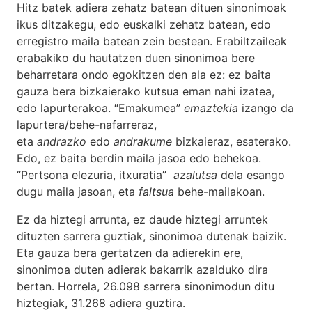
Hitz batek adiera zehatz batean dituen sinonimoak
ikus ditzakegu, edo euskalki zehatz batean, edo
erregistro maila batean zein bestean. Erabiltzaileak
erabakiko du hautatzen duen sinonimoa bere
beharretara ondo egokitzen den ala ez: ez baita
gauza bera bizkaierako kutsua eman nahi izatea,
edo lapurterakoa. “Emakumea”
emaztekia
izango da
lapurtera/behe-nafarreraz,
eta
andrazko
edo
andrakume
bizkaieraz, esaterako.
Edo, ez baita berdin maila jasoa edo behekoa.
“Pertsona elezuria, itxuratia”
azalutsa
dela esango
dugu maila jasoan, eta
faltsua
behe-mailakoan.
Ez da hiztegi arrunta, ez daude hiztegi arruntek
dituzten sarrera guztiak, sinonimoa dutenak baizik.
Eta gauza bera gertatzen da adierekin ere,
sinonimoa duten adierak bakarrik azalduko dira
bertan. Horrela, 26.098 sarrera sinonimodun ditu
hiztegiak, 31.268 adiera guztira.