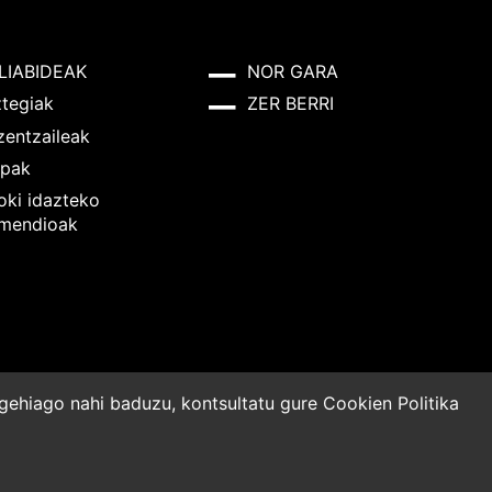
LIABIDEAK
NOR GARA
ztegiak
ZER BERRI
zentzaileak
pak
oki idazteko
mendioak
o gehiago nahi baduzu, kontsultatu gure
Cookien Politika