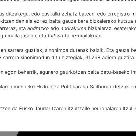
s ditzakegu, edo euskalki zehatz batean, edo erregistro ma
itzen den ala ez: ez baita gauza bera bizkaierako kutsua e
arreraz, eta
andrazko
edo
andrakume
bizkaieraz, esaterako
gu maila jasoan, eta
faltsua
behe-mailakoan.
zten sarrera guztiak, sinonimoa dutenak baizik. Eta gauza b
 sarrera sinonimodun ditu hiztegiak, 31.268 adiera guztira.
in egon beharrik, egunero gaurkotzen baita datu-baseko in
 Sailaren menpeko Hizkuntza Politikarako Sailburuordetza
zen da Eusko Jaurlaritzaren itzultzaile neuronalaren
Itzuli