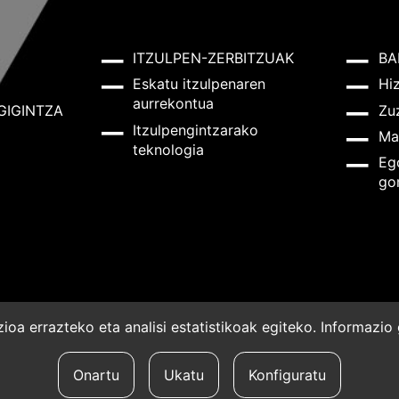
ITZULPEN-ZERBITZUAK
BA
Eskatu itzulpenaren
Hi
aurrekontua
GIGINTZA
Zu
Itzulpengintzarako
Ma
teknologia
Eg
go
oa errazteko eta analisi estatistikoak egiteko. Informazi
a
Onartu
Ukatu
Konfiguratu