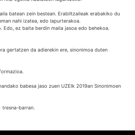
ila batean zein bestean. Erabiltzaileak erabakiko du
man nahi izatea, edo lapurterakoa.
. Edo, ez baita berdin maila jasoa edo behekoa.
era gertatzen da adierekin ere, sinonimoa duten
formazioa.
k emandako babesa jaso zuen UZEIk 2019an Sinonimoen
+
tresna-barran.