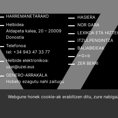
HARREMANETARAKO
HASIERA
Helbidea
NOR GARA
Aldapeta kalea, 20 – 20009
LEXIKOA ETA HIZTE
Donostia
ITZULPENGINTZA
Telefonoa
BALIABIDEAK
tel: +34 943 47 33 77
I+G+b
Helbide elektronikoa:
ZER BERRI
uzei@uzei.eus
GENERO-ARRAKALA
Hobeto ezagutu nahi zaitugu
Webgune honek cookie-ak erabiltzen ditu, zure nabigazi
Lege-oharra
Pribatutasun-politika
Cookie-politik