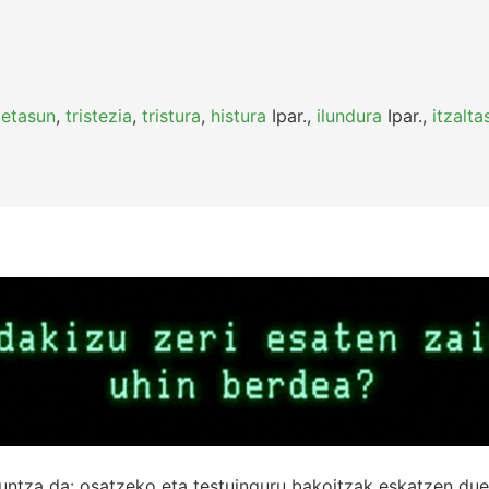
stetasun
,
tristezia
,
tristura
,
histura
Ipar.
,
ilundura
Ipar.
,
itzalta
untza da: osatzeko eta testuinguru bakoitzak eskatzen due