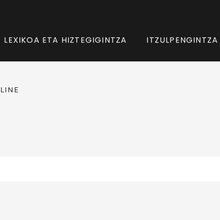
LEXIKOA ETA HIZTEGIGINTZA
ITZULPENGINTZA
LINE