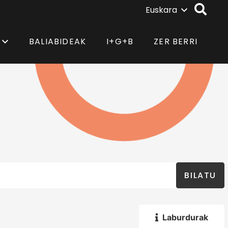
Euskara
BALIABIDEAK
I+G+B
ZER BERRI
BILATU
Laburdurak