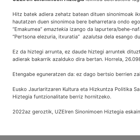
Hitz batek adiera zehatz batean dituen sinonimoak iku
hautatzen duen sinonimoa bere beharretara ondo egok
“Emakumea”
emaztekia
izango da lapurtera/behe-naf
“Pertsona elezuria, itxuratia”
azalutsa
dela esango du
Ez da hiztegi arrunta, ez daude hiztegi arruntek ditu
adierak bakarrik azalduko dira bertan. Horrela, 26.098
Etengabe eguneratzen da: ez dago bertsio berrien za
Eusko Jaurlaritzaren Kultura eta Hizkuntza Politika
Hiztegia funtzionalitate berriz hornitzeko.
2022az geroztik, UZEIren Sinonimoen Hiztegia eskaint