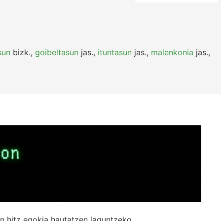
sun
bizk.
,
goibeltasun
jas.
,
ituntasun
jas.
,
malenkonia
jas.
,
n hitz egokia hautatzen laguntzeko.