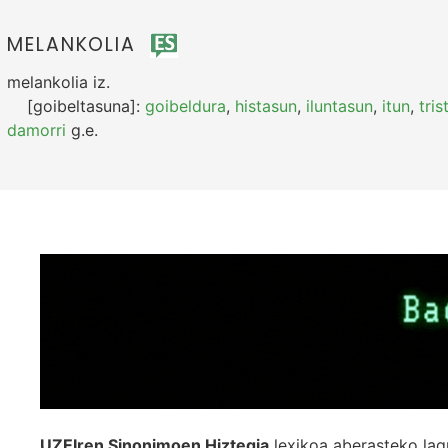
MELANKOLIA
melankolia
iz.
[goibeltasuna]:
goibeldura
,
histasun
,
iluntasun
,
itun
,
tri
damorri
g.e.
UZEIren Sinonimoen Hiztegia
lexikoa aberasteko lag