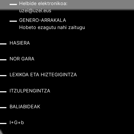
Helbide elektronikoa:
uzei@uzei.eus
GENERO-ARRAKALA
Hobeto ezagutu nahi zaitugu
HASIERA
NOR GARA
LEXIKOA ETA HIZTEGIGINTZA
ITZULPENGINTZA
BALIABIDEAK
I+G+b