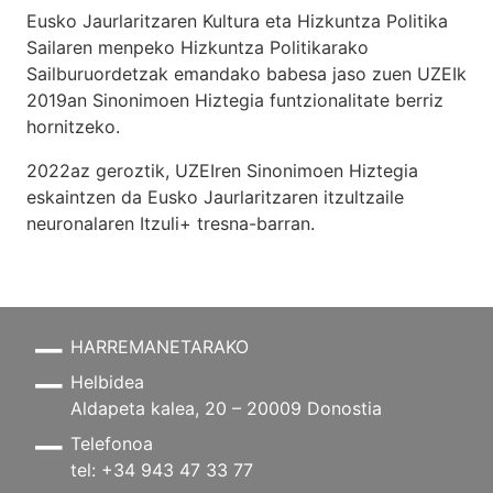
Eusko Jaurlaritzaren Kultura eta Hizkuntza Politika
Sailaren menpeko Hizkuntza Politikarako
Sailburuordetzak emandako babesa jaso zuen UZEIk
2019an Sinonimoen Hiztegia funtzionalitate berriz
hornitzeko.
2022az geroztik, UZEIren Sinonimoen Hiztegia
eskaintzen da Eusko Jaurlaritzaren itzultzaile
neuronalaren
Itzuli+
tresna-barran.
HARREMANETARAKO
Helbidea
Aldapeta kalea, 20 – 20009 Donostia
Telefonoa
tel: +34 943 47 33 77