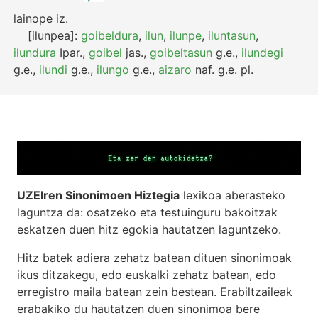
lainope
iz.
[ilunpea]:
goibeldura
,
ilun
,
ilunpe
,
iluntasun
,
ilundura
Ipar.
,
goibel
jas.
,
goibeltasun
g.e.
,
ilundegi
g.e.
,
ilundi
g.e.
,
ilungo
g.e.
,
aizaro
naf.
g.e.
pl.
UZEIren Sinonimoen Hiztegia
lexikoa aberasteko
laguntza da: osatzeko eta testuinguru bakoitzak
eskatzen duen hitz egokia hautatzen laguntzeko.
Hitz batek adiera zehatz batean dituen sinonimoak
ikus ditzakegu, edo euskalki zehatz batean, edo
erregistro maila batean zein bestean. Erabiltzaileak
erabakiko du hautatzen duen sinonimoa bere