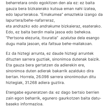
beharretara ondo egokitzen den ala ez: ez baita
gauza bera bizkaierako kutsua eman nahi izatea,
edo lapurterakoa. “Emakumea”
emaztekia
izango da
lapurtera/behe-nafarreraz,
eta
andrazko
edo
andrakume
bizkaieraz, esaterako.
Edo, ez baita berdin maila jasoa edo behekoa.
“Pertsona elezuria, itxuratia”
azalutsa
dela esango
dugu maila jasoan, eta
faltsua
behe-mailakoan.
Ez da hiztegi arrunta, ez daude hiztegi arruntek
dituzten sarrera guztiak, sinonimoa dutenak baizik.
Eta gauza bera gertatzen da adierekin ere,
sinonimoa duten adierak bakarrik azalduko dira
bertan. Horrela, 26.098 sarrera sinonimodun ditu
hiztegiak, 31.268 adiera guztira.
Etengabe eguneratzen da: ez dago bertsio berrien
zain egon beharrik, egunero gaurkotzen baita datu-
baseko informazioa.