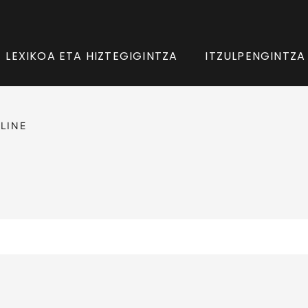
LEXIKOA ETA HIZTEGIGINTZA
ITZULPENGINTZA
LINE