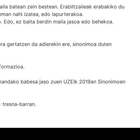
ila batean zein bestean. Erabiltzaileak erabakiko du
man nahi izatea, edo lapurterakoa.
. Edo, ez baita berdin maila jasoa edo behekoa.
era gertatzen da adierekin ere, sinonimoa duten
formazioa.
k emandako babesa jaso zuen UZEIk 2019an Sinonimoen
+
tresna-barran.