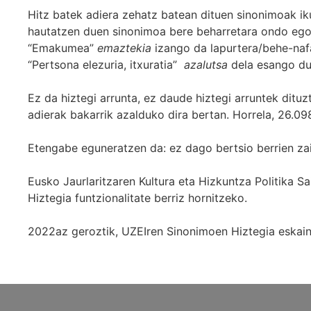
Hitz batek adiera zehatz batean dituen sinonimoak iku
hautatzen duen sinonimoa bere beharretara ondo egok
“Emakumea”
emaztekia
izango da lapurtera/behe-naf
“Pertsona elezuria, itxuratia”
azalutsa
dela esango du
Ez da hiztegi arrunta, ez daude hiztegi arruntek ditu
adierak bakarrik azalduko dira bertan. Horrela, 26.098
Etengabe eguneratzen da: ez dago bertsio berrien za
Eusko Jaurlaritzaren Kultura eta Hizkuntza Politika
Hiztegia funtzionalitate berriz hornitzeko.
2022az geroztik, UZEIren Sinonimoen Hiztegia eskaint