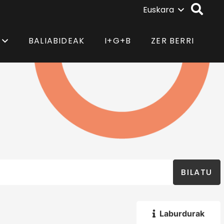
Euskara
BALIABIDEAK
I+G+B
ZER BERRI
BILATU
Laburdurak