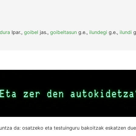
ndura
Ipar.
,
goibel
jas.
,
goibeltasun
g.e.
,
ilundegi
g.e.
,
ilundi
g
untza da: osatzeko eta testuinguru bakoitzak eskatzen due