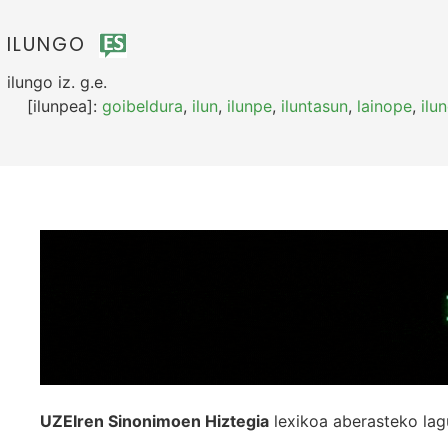
ILUNGO
ilungo
iz.
g.e.
[ilunpea]:
goibeldura
,
ilun
,
ilunpe
,
iluntasun
,
lainope
,
ilu
UZEIren Sinonimoen Hiztegia
lexikoa aberasteko lag