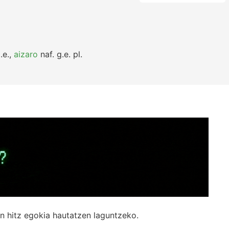
.e.
,
aizaro
naf.
g.e.
pl.
n hitz egokia hautatzen laguntzeko.