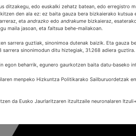
s ditzakegu, edo euskalki zehatz batean, edo erregistro ma
itzen den ala ez: ez baita gauza bera bizkaierako kutsua e
arreraz, eta
andrazko
edo
andrakume
bizkaieraz, esaterako
gu maila jasoan, eta
faltsua
behe-mailakoan.
zten sarrera guztiak, sinonimoa dutenak baizik. Eta gauza b
 sarrera sinonimodun ditu hiztegiak, 31.268 adiera guztira.
in egon beharrik, egunero gaurkotzen baita datu-baseko in
 Sailaren menpeko Hizkuntza Politikarako Sailburuordetza
zen da Eusko Jaurlaritzaren itzultzaile neuronalaren
Itzuli