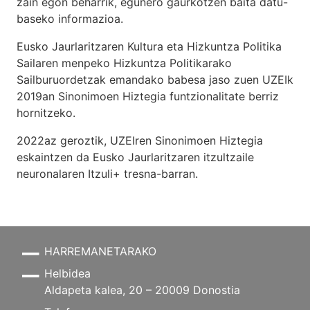
zain egon beharrik, egunero gaurkotzen baita datu-
baseko informazioa.
Eusko Jaurlaritzaren Kultura eta Hizkuntza Politika
Sailaren menpeko Hizkuntza Politikarako
Sailburuordetzak emandako babesa jaso zuen UZEIk
2019an Sinonimoen Hiztegia funtzionalitate berriz
hornitzeko.
2022az geroztik, UZEIren Sinonimoen Hiztegia
eskaintzen da Eusko Jaurlaritzaren itzultzaile
neuronalaren
Itzuli+
tresna-barran.
HARREMANETARAKO
Helbidea
Aldapeta kalea, 20 – 20009 Donostia