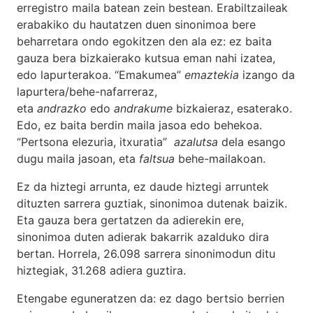
erregistro maila batean zein bestean. Erabiltzaileak
erabakiko du hautatzen duen sinonimoa bere
beharretara ondo egokitzen den ala ez: ez baita
gauza bera bizkaierako kutsua eman nahi izatea,
edo lapurterakoa. “Emakumea”
emaztekia
izango da
lapurtera/behe-nafarreraz,
eta
andrazko
edo
andrakume
bizkaieraz, esaterako.
Edo, ez baita berdin maila jasoa edo behekoa.
“Pertsona elezuria, itxuratia”
azalutsa
dela esango
dugu maila jasoan, eta
faltsua
behe-mailakoan.
Ez da hiztegi arrunta, ez daude hiztegi arruntek
dituzten sarrera guztiak, sinonimoa dutenak baizik.
Eta gauza bera gertatzen da adierekin ere,
sinonimoa duten adierak bakarrik azalduko dira
bertan. Horrela, 26.098 sarrera sinonimodun ditu
hiztegiak, 31.268 adiera guztira.
Etengabe eguneratzen da: ez dago bertsio berrien