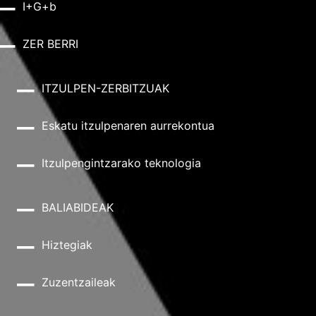
I+G+b
ZER BERRI
ITZULPEN-ZERBITZUAK
Eskatu itzulpenaren aurrekontua
Itzulpengintzarako teknologia
BALIABIDEAK
Hiztegiak
Zuzentzaileak