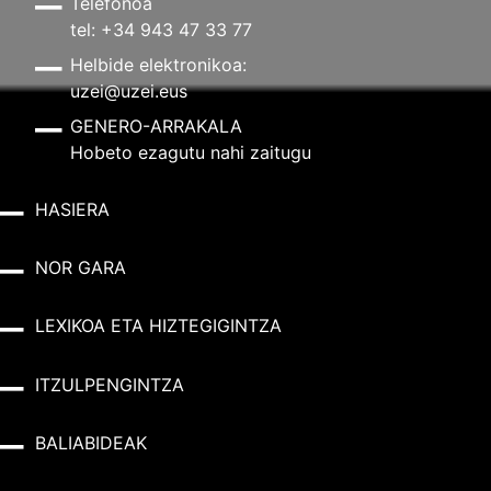
Telefonoa
tel: +34 943 47 33 77
Helbide elektronikoa:
uzei@uzei.eus
GENERO-ARRAKALA
Hobeto ezagutu nahi zaitugu
HASIERA
NOR GARA
LEXIKOA ETA HIZTEGIGINTZA
ITZULPENGINTZA
BALIABIDEAK