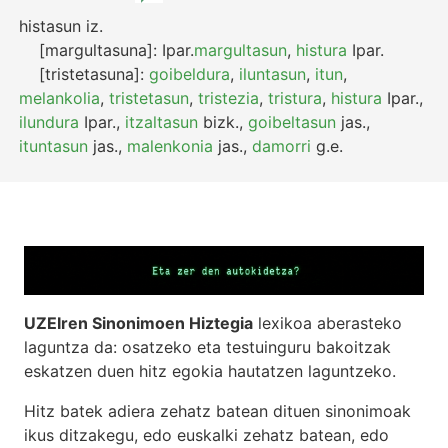
histasun
iz.
[margultasuna]:
Ipar.
margultasun
,
histura
Ipar.
[tristetasuna]:
goibeldura
,
iluntasun
,
itun
,
melankolia
,
tristetasun
,
tristezia
,
tristura
,
histura
Ipar.
,
ilundura
Ipar.
,
itzaltasun
bizk.
,
goibeltasun
jas.
,
ituntasun
jas.
,
malenkonia
jas.
,
damorri
g.e.
UZEIren Sinonimoen Hiztegia
lexikoa aberasteko
laguntza da: osatzeko eta testuinguru bakoitzak
eskatzen duen hitz egokia hautatzen laguntzeko.
Hitz batek adiera zehatz batean dituen sinonimoak
ikus ditzakegu, edo euskalki zehatz batean, edo