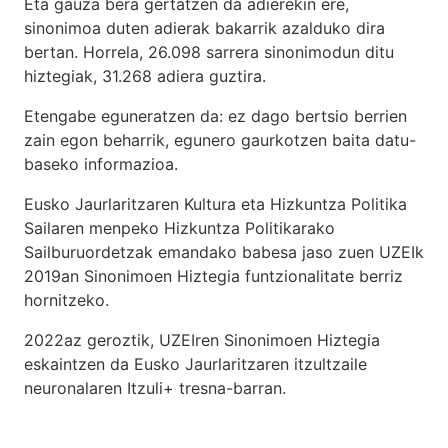
Eta gauza bera gertatzen da adierekin ere,
sinonimoa duten adierak bakarrik azalduko dira
bertan. Horrela, 26.098 sarrera sinonimodun ditu
hiztegiak, 31.268 adiera guztira.
Etengabe eguneratzen da: ez dago bertsio berrien
zain egon beharrik, egunero gaurkotzen baita datu-
baseko informazioa.
Eusko Jaurlaritzaren Kultura eta Hizkuntza Politika
Sailaren menpeko Hizkuntza Politikarako
Sailburuordetzak emandako babesa jaso zuen UZEIk
2019an Sinonimoen Hiztegia funtzionalitate berriz
hornitzeko.
2022az geroztik, UZEIren Sinonimoen Hiztegia
eskaintzen da Eusko Jaurlaritzaren itzultzaile
neuronalaren
Itzuli+
tresna-barran.