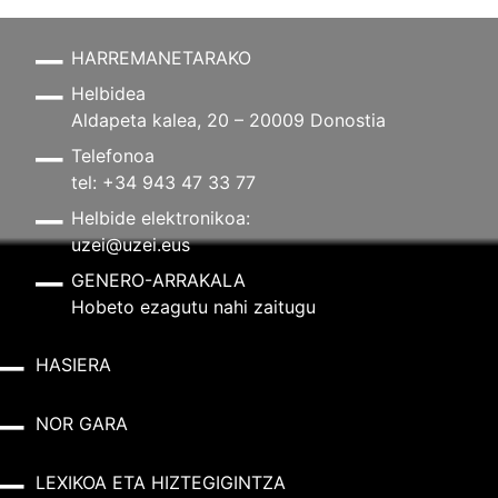
HARREMANETARAKO
Helbidea
Aldapeta kalea, 20 – 20009 Donostia
Telefonoa
tel: +34 943 47 33 77
Helbide elektronikoa:
uzei@uzei.eus
GENERO-ARRAKALA
Hobeto ezagutu nahi zaitugu
HASIERA
NOR GARA
LEXIKOA ETA HIZTEGIGINTZA