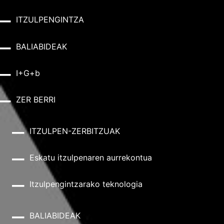
ITZULPENGINTZA
BALIABIDEAK
I+G+b
ZER BERRI
ITZULPEN-ZERBITZUAK
Eskatu itzulpenaren aurrekontua
Itzulpengintzarako teknologia
BALIABIDEAK