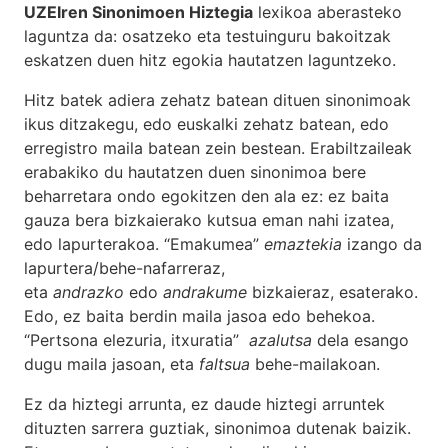
UZEIren Sinonimoen Hiztegia
lexikoa aberasteko
laguntza da: osatzeko eta testuinguru bakoitzak
eskatzen duen hitz egokia hautatzen laguntzeko.
Hitz batek adiera zehatz batean dituen sinonimoak
ikus ditzakegu, edo euskalki zehatz batean, edo
erregistro maila batean zein bestean. Erabiltzaileak
erabakiko du hautatzen duen sinonimoa bere
beharretara ondo egokitzen den ala ez: ez baita
gauza bera bizkaierako kutsua eman nahi izatea,
edo lapurterakoa. “Emakumea”
emaztekia
izango da
lapurtera/behe-nafarreraz,
eta
andrazko
edo
andrakume
bizkaieraz, esaterako.
Edo, ez baita berdin maila jasoa edo behekoa.
“Pertsona elezuria, itxuratia”
azalutsa
dela esango
dugu maila jasoan, eta
faltsua
behe-mailakoan.
Ez da hiztegi arrunta, ez daude hiztegi arruntek
dituzten sarrera guztiak, sinonimoa dutenak baizik.