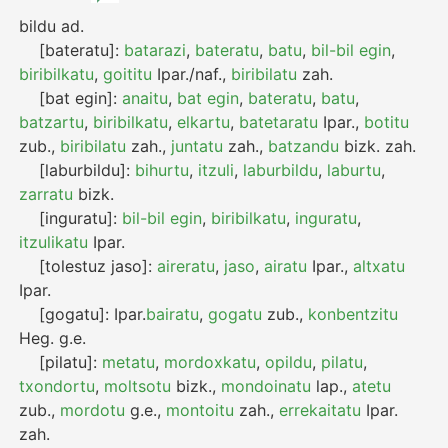
bildu
ad.
[bateratu]:
batarazi
,
bateratu
,
batu
,
bil-bil egin
,
biribilkatu
,
goititu
Ipar./naf.
,
biribilatu
zah.
[bat egin]:
anaitu
,
bat egin
,
bateratu
,
batu
,
batzartu
,
biribilkatu
,
elkartu
,
batetaratu
Ipar.
,
botitu
zub.
,
biribilatu
zah.
,
juntatu
zah.
,
batzandu
bizk.
zah.
[laburbildu]:
bihurtu
,
itzuli
,
laburbildu
,
laburtu
,
zarratu
bizk.
[inguratu]:
bil-bil egin
,
biribilkatu
,
inguratu
,
itzulikatu
Ipar.
[tolestuz jaso]:
aireratu
,
jaso
,
airatu
Ipar.
,
altxatu
Ipar.
[gogatu]:
Ipar.
bairatu
,
gogatu
zub.
,
konbentzitu
Heg.
g.e.
[pilatu]:
metatu
,
mordoxkatu
,
opildu
,
pilatu
,
txondortu
,
moltsotu
bizk.
,
mondoinatu
lap.
,
atetu
zub.
,
mordotu
g.e.
,
montoitu
zah.
,
errekaitatu
Ipar.
zah.