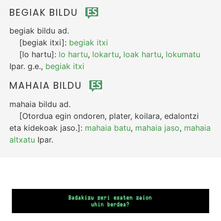
BEGIAK BILDU
begiak bildu
ad.
[begiak itxi]:
begiak itxi
[lo hartu]:
lo hartu
,
lokartu
,
loak hartu
,
lokumatu
Ipar.
g.e.
,
begiak itxi
MAHAIA BILDU
mahaia bildu
ad.
[Otordua egin ondoren, plater, koilara, edalontzi
eta kidekoak jaso.]:
mahaia batu
,
mahaia jaso
,
mahaia
altxatu
Ipar.