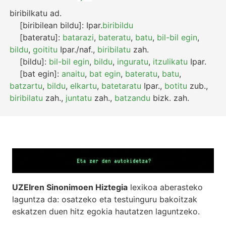
biribilkatu
ad.
[biribilean bildu]:
Ipar.
biribildu
[bateratu]:
batarazi
,
bateratu
,
batu
,
bil-bil egin
,
bildu
,
goititu
Ipar./naf.
,
biribilatu
zah.
[bildu]:
bil-bil egin
,
bildu
,
inguratu
,
itzulikatu
Ipar.
[bat egin]:
anaitu
,
bat egin
,
bateratu
,
batu
,
batzartu
,
bildu
,
elkartu
,
batetaratu
Ipar.
,
botitu
zub.
,
biribilatu
zah.
,
juntatu
zah.
,
batzandu
bizk.
zah.
UZEIren Sinonimoen Hiztegia
lexikoa aberasteko
laguntza da: osatzeko eta testuinguru bakoitzak
eskatzen duen hitz egokia hautatzen laguntzeko.