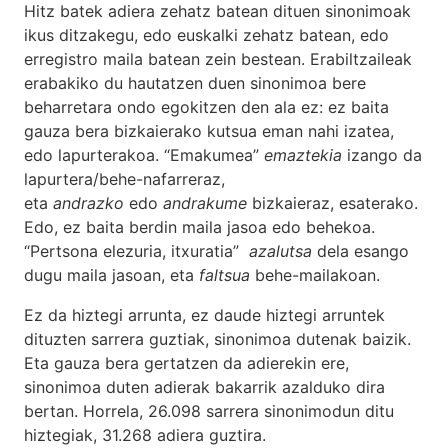
Hitz batek adiera zehatz batean dituen sinonimoak
ikus ditzakegu, edo euskalki zehatz batean, edo
erregistro maila batean zein bestean. Erabiltzaileak
erabakiko du hautatzen duen sinonimoa bere
beharretara ondo egokitzen den ala ez: ez baita
gauza bera bizkaierako kutsua eman nahi izatea,
edo lapurterakoa. “Emakumea”
emaztekia
izango da
lapurtera/behe-nafarreraz,
eta
andrazko
edo
andrakume
bizkaieraz, esaterako.
Edo, ez baita berdin maila jasoa edo behekoa.
“Pertsona elezuria, itxuratia”
azalutsa
dela esango
dugu maila jasoan, eta
faltsua
behe-mailakoan.
Ez da hiztegi arrunta, ez daude hiztegi arruntek
dituzten sarrera guztiak, sinonimoa dutenak baizik.
Eta gauza bera gertatzen da adierekin ere,
sinonimoa duten adierak bakarrik azalduko dira
bertan. Horrela, 26.098 sarrera sinonimodun ditu
hiztegiak, 31.268 adiera guztira.