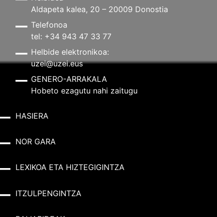
Aldapeta kalea, 20 – 20009 Donostia
Telefonoa
tel: +34 943 47 33 77
Helbide elektronikoa:
uzei@uzei.eus
GENERO-ARRAKALA
Hobeto ezagutu nahi zaitugu
HASIERA
NOR GARA
LEXIKOA ETA HIZTEGIGINTZA
ITZULPENGINTZA