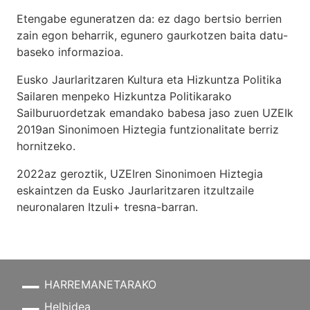
Etengabe eguneratzen da: ez dago bertsio berrien
zain egon beharrik, egunero gaurkotzen baita datu-
baseko informazioa.
Eusko Jaurlaritzaren Kultura eta Hizkuntza Politika
Sailaren menpeko Hizkuntza Politikarako
Sailburuordetzak emandako babesa jaso zuen UZEIk
2019an Sinonimoen Hiztegia funtzionalitate berriz
hornitzeko.
2022az geroztik, UZEIren Sinonimoen Hiztegia
eskaintzen da Eusko Jaurlaritzaren itzultzaile
neuronalaren
Itzuli+
tresna-barran.
HARREMANETARAKO
Helbidea