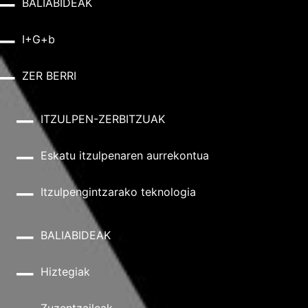
BALIABIDEAK
I+G+b
ZER BERRI
ITZULPEN-ZERBITZUAK
Eskatu itzulpenaren aurrekontua
Itzulpengintzarako teknologia
BALIABIDEAK
Hiztegiak