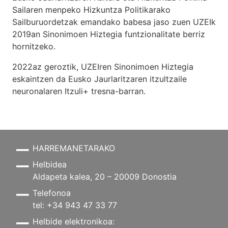
Sailaren menpeko Hizkuntza Politikarako
Sailburuordetzak emandako babesa jaso zuen UZEIk
2019an Sinonimoen Hiztegia funtzionalitate berriz
hornitzeko.
2022az geroztik, UZEIren Sinonimoen Hiztegia
eskaintzen da Eusko Jaurlaritzaren itzultzaile
neuronalaren
Itzuli+
tresna-barran.
HARREMANETARAKO
Helbidea
Aldapeta kalea, 20 – 20009 Donostia
Telefonoa
tel: +34 943 47 33 77
Helbide elektronikoa: