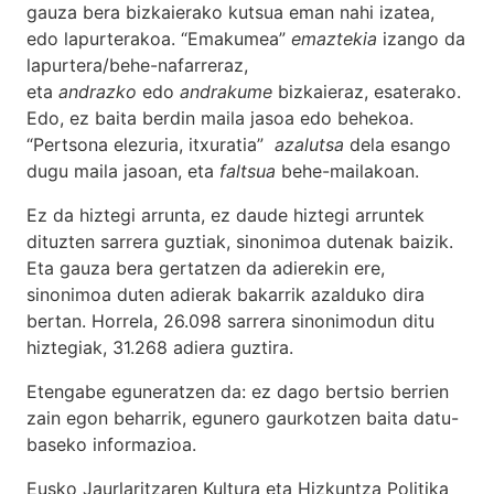
gauza bera bizkaierako kutsua eman nahi izatea,
edo lapurterakoa. “Emakumea”
emaztekia
izango da
lapurtera/behe-nafarreraz,
eta
andrazko
edo
andrakume
bizkaieraz, esaterako.
Edo, ez baita berdin maila jasoa edo behekoa.
“Pertsona elezuria, itxuratia”
azalutsa
dela esango
dugu maila jasoan, eta
faltsua
behe-mailakoan.
Ez da hiztegi arrunta, ez daude hiztegi arruntek
dituzten sarrera guztiak, sinonimoa dutenak baizik.
Eta gauza bera gertatzen da adierekin ere,
sinonimoa duten adierak bakarrik azalduko dira
bertan. Horrela, 26.098 sarrera sinonimodun ditu
hiztegiak, 31.268 adiera guztira.
Etengabe eguneratzen da: ez dago bertsio berrien
zain egon beharrik, egunero gaurkotzen baita datu-
baseko informazioa.
Eusko Jaurlaritzaren Kultura eta Hizkuntza Politika