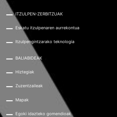
ITZULPEN-ZERBITZUAK
Eskatu itzulpenaren aurrekontua
Itzulpengintzarako teknologia
BALIABIDEAK
Hiztegiak
Zuzentzaileak
Mapak
Egoki idazteko gomendioak