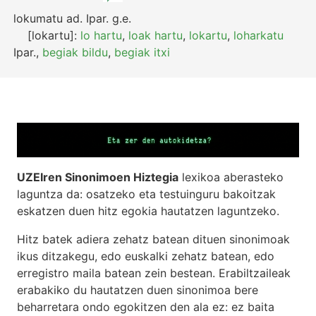
lokumatu
ad.
Ipar.
g.e.
[lokartu]:
lo hartu
,
loak hartu
,
lokartu
,
loharkatu
Ipar.
,
begiak bildu
,
begiak itxi
UZEIren Sinonimoen Hiztegia
lexikoa aberasteko
laguntza da: osatzeko eta testuinguru bakoitzak
eskatzen duen hitz egokia hautatzen laguntzeko.
Hitz batek adiera zehatz batean dituen sinonimoak
ikus ditzakegu, edo euskalki zehatz batean, edo
erregistro maila batean zein bestean. Erabiltzaileak
erabakiko du hautatzen duen sinonimoa bere
beharretara ondo egokitzen den ala ez: ez baita