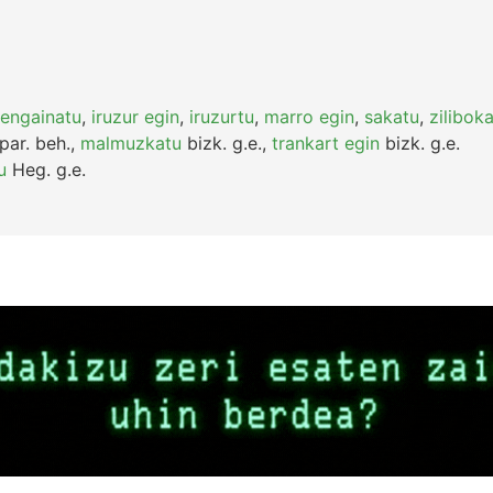
engainatu
,
iruzur egin
,
iruzurtu
,
marro egin
,
sakatu
,
zilibok
par.
beh.
,
malmuzkatu
bizk.
g.e.
,
trankart egin
bizk.
g.e.
u
Heg.
g.e.