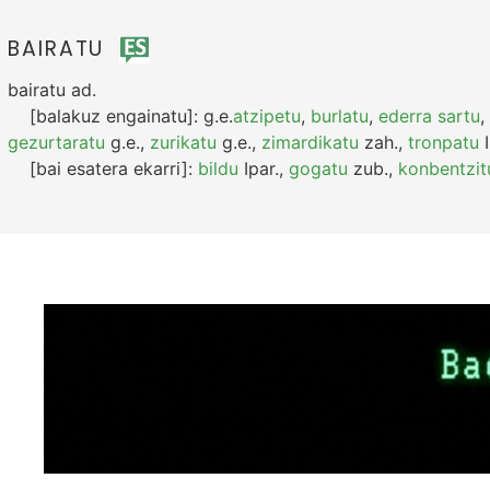
BAIRATU
bairatu
ad.
[balakuz engainatu]:
g.e.
atzipetu
,
burlatu
,
ederra sartu
,
gezurtaratu
g.e.
,
zurikatu
g.e.
,
zimardikatu
zah.
,
tronpatu
I
[bai esatera ekarri]:
bildu
Ipar.
,
gogatu
zub.
,
konbentzit