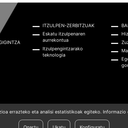
ITZULPEN-ZERBITZUAK
BA
Eskatu itzulpenaren
Hi
aurrekontua
GIGINTZA
Zu
Itzulpengintzarako
Ma
teknologia
Eg
go
oa errazteko eta analisi estatistikoak egiteko. Informazi
a
Onartu
Ukatu
Konfiguratu