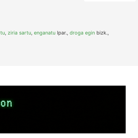
atu
,
ziria sartu
,
enganatu
Ipar.
,
droga egin
bizk.
,