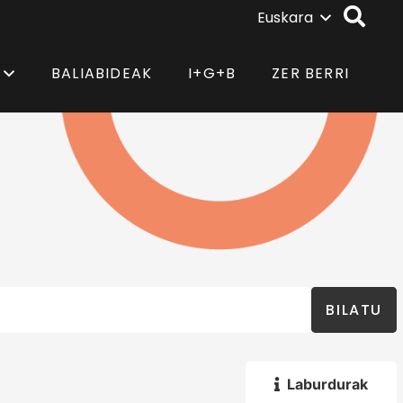
Euskara
BALIABIDEAK
I+G+B
ZER BERRI
BILATU
Laburdurak