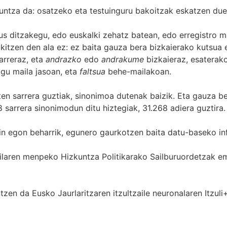
untza da: osatzeko eta testuinguru bakoitzak eskatzen due
s ditzakegu, edo euskalki zehatz batean, edo erregistro ma
itzen den ala ez: ez baita gauza bera bizkaierako kutsua e
arreraz, eta
andrazko
edo
andrakume
bizkaieraz, esaterako
gu maila jasoan, eta
faltsua
behe-mailakoan.
zten sarrera guztiak, sinonimoa dutenak baizik. Eta gauza b
 sarrera sinonimodun ditu hiztegiak, 31.268 adiera guztira.
in egon beharrik, egunero gaurkotzen baita datu-baseko in
 Sailaren menpeko Hizkuntza Politikarako Sailburuordetza
zen da Eusko Jaurlaritzaren itzultzaile neuronalaren
Itzuli