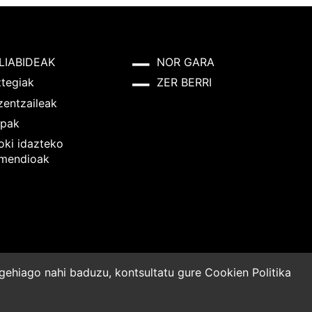
LIABIDEAK
NOR GARA
ztegiak
ZER BERRI
zentzaileak
pak
oki idazteko
mendioak
o gehiago nahi baduzu, kontsultatu gure
Cookien Politika