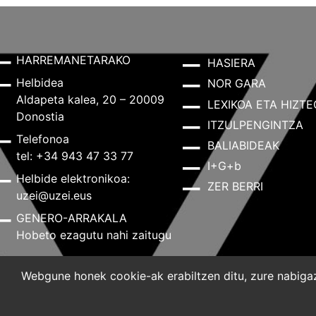
HARREMANETARAKO
HASIERA
Helbidea
NOR GARA
Aldapeta kalea, 20 – 20009
LEXIKOA ETA HIZTE
Donostia
ITZULPENGINTZA
Telefonoa
BALIABIDEAK
tel: +34 943 47 33 77
I+G+b
Helbide elektronikoa:
ZER BERRI
uzei@uzei.eus
GENERO-ARRAKALA
Hobeto ezagutu nahi zaitugu
Webgune honek cookie-ak erabiltzen ditu, zure nabigazi
Lege-oharra
Pribatutasun-politika
Cookie-politik