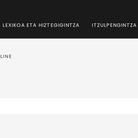
LEXIKOA ETA HIZTEGIGINTZA
ITZULPENGINTZA
LINE