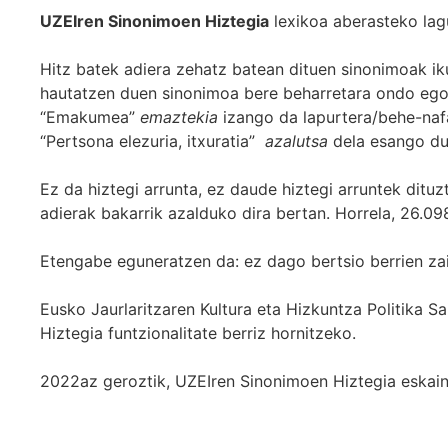
UZEIren Sinonimoen Hiztegia
lexikoa aberasteko lag
Hitz batek adiera zehatz batean dituen sinonimoak iku
hautatzen duen sinonimoa bere beharretara ondo egok
“Emakumea”
emaztekia
izango da lapurtera/behe-naf
“Pertsona elezuria, itxuratia”
azalutsa
dela esango du
Ez da hiztegi arrunta, ez daude hiztegi arruntek ditu
adierak bakarrik azalduko dira bertan. Horrela, 26.098
Etengabe eguneratzen da: ez dago bertsio berrien za
Eusko Jaurlaritzaren Kultura eta Hizkuntza Politika
Hiztegia funtzionalitate berriz hornitzeko.
2022az geroztik, UZEIren Sinonimoen Hiztegia eskaint