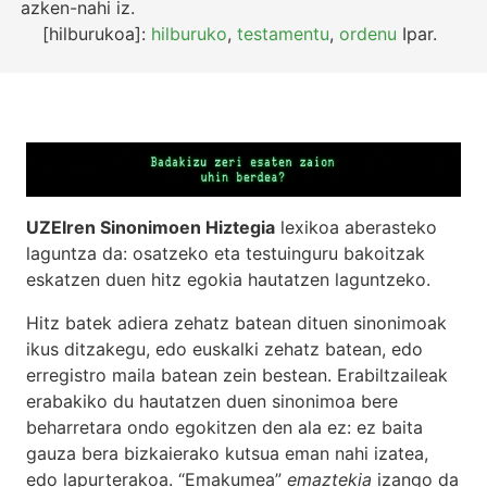
azken-nahi
iz.
[hilburukoa]:
hilburuko
,
testamentu
,
ordenu
Ipar.
UZEIren Sinonimoen Hiztegia
lexikoa aberasteko
laguntza da: osatzeko eta testuinguru bakoitzak
eskatzen duen hitz egokia hautatzen laguntzeko.
Hitz batek adiera zehatz batean dituen sinonimoak
ikus ditzakegu, edo euskalki zehatz batean, edo
erregistro maila batean zein bestean. Erabiltzaileak
erabakiko du hautatzen duen sinonimoa bere
beharretara ondo egokitzen den ala ez: ez baita
gauza bera bizkaierako kutsua eman nahi izatea,
edo lapurterakoa. “Emakumea”
emaztekia
izango da