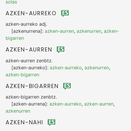
solas
AZKEN-AURREKO
azken-aurreko
adj.
[azkenurrena]:
azken-aurren
,
azkenurren
,
azken-
bigarren
AZKEN-AURREN
azken-aurren
zenbtz.
[azken-aurreko]:
azken-aurreko
,
azkenurren
,
azken-bigarren
AZKEN-BIGARREN
azken-bigarren
zenbtz.
[azken-aurrena]:
azken-aurreko
,
azken-aurren
,
azkenurren
AZKEN-NAHI