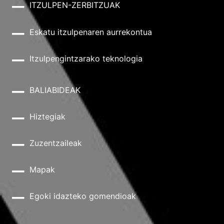
ITZULPEN-ZERBITZUAK
Eskatu itzulpenaren aurrekontua
Itzulpengintzarako teknologia
BALIABIDEAK
Hiztegiak
Zuzentzaileak
Mapak
Egoki idazteko gomendioak