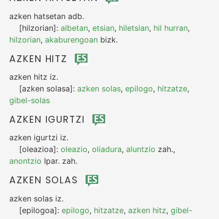
azken hatsetan
adb.
[hilzorian]:
albetan
,
etsian
,
hiletsian
,
hil hurran
,
hilzorian
,
akaburengoan
bizk.
AZKEN HITZ
azken hitz
iz.
[azken solasa]:
azken solas
,
epilogo
,
hitzatze
,
gibel-solas
AZKEN IGURTZI
azken igurtzi
iz.
[oleazioa]:
oleazio
,
oliadura
,
aluntzio
zah.
,
anontzio
Ipar.
zah.
AZKEN SOLAS
azken solas
iz.
[epilogoa]:
epilogo
,
hitzatze
,
azken hitz
,
gibel-