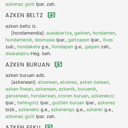
azkenaz goiti
Ipar.
zah.
AZKEN BELTZ
azken beltz
iz.
[hondamendia]:
ausiabartza
,
galmen
,
hondamen
,
hondamendi
,
desmasia
Ipar.
,
galtzapen
Ipar.
,
itxes
zub.
,
hondaketa
g.e.
,
hondapen
g.e.
,
galpen
zah.
,
deskalabru
Heg.
beh.
AZKEN BURUAN
azken buruan
adb.
[azkenean]:
atzenean
,
atzenez
,
azken batean
,
azken finean
,
azkenean
,
azkenik
,
buruenik
,
geroenean
,
hondarrean
,
ororen buruan
,
azkenekoz
Ipar.
,
behingotz
Ipar.
,
guztien buruan
Ipar.
,
azkenez
bizk.
,
azkeneko
g.e.
,
azkenengo
g.e.
,
azkenki
g.e.
,
azkenaz goiti
Ipar.
zah.
AZKEN ESKU