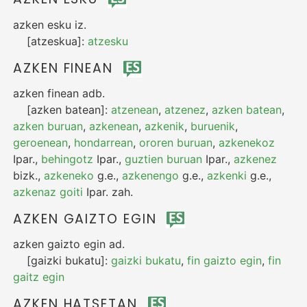
azken esku
iz.
[atzeskua]:
atzesku
AZKEN FINEAN
azken finean
adb.
[azken batean]:
atzenean
,
atzenez
,
azken batean
,
azken buruan
,
azkenean
,
azkenik
,
buruenik
,
geroenean
,
hondarrean
,
ororen buruan
,
azkenekoz
Ipar.
,
behingotz
Ipar.
,
guztien buruan
Ipar.
,
azkenez
bizk.
,
azkeneko
g.e.
,
azkenengo
g.e.
,
azkenki
g.e.
,
azkenaz goiti
Ipar.
zah.
AZKEN GAIZTO EGIN
azken gaizto egin
ad.
[gaizki bukatu]:
gaizki bukatu
,
fin gaizto egin
,
fin
gaitz egin
AZKEN HATSETAN