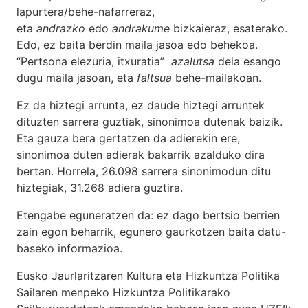
lapurtera/behe-nafarreraz,
eta
andrazko
edo
andrakume
bizkaieraz, esaterako.
Edo, ez baita berdin maila jasoa edo behekoa.
“Pertsona elezuria, itxuratia”
azalutsa
dela esango
dugu maila jasoan, eta
faltsua
behe-mailakoan.
Ez da hiztegi arrunta, ez daude hiztegi arruntek
dituzten sarrera guztiak, sinonimoa dutenak baizik.
Eta gauza bera gertatzen da adierekin ere,
sinonimoa duten adierak bakarrik azalduko dira
bertan. Horrela, 26.098 sarrera sinonimodun ditu
hiztegiak, 31.268 adiera guztira.
Etengabe eguneratzen da: ez dago bertsio berrien
zain egon beharrik, egunero gaurkotzen baita datu-
baseko informazioa.
Eusko Jaurlaritzaren Kultura eta Hizkuntza Politika
Sailaren menpeko Hizkuntza Politikarako