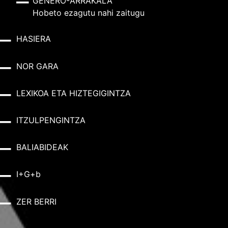
GENERO-ARRAKALA
Hobeto ezagutu nahi zaitugu
HASIERA
NOR GARA
LEXIKOA ETA HIZTEGIGINTZA
ITZULPENGINTZA
BALIABIDEAK
I+G+b
ZER BERRI