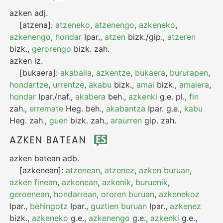
azken
adj.
[atzena]:
atzeneko
,
atzenengo
,
azkeneko
,
azkenengo
,
hondar
Ipar.
,
atzen
bizk./gip.
,
atzeren
bizk.
,
gerorengo
bizk.
zah.
azken
iz.
[bukaera]:
akabaila
,
azkentze
,
bukaera
,
bururapen
,
hondartze
,
urrentze
,
akabu
bizk.
,
amai
bizk.
,
amaiera
,
hondar
Ipar./naf.
,
akabera
beh.
,
azkenki
g.e.
pl.
,
fin
zah.
,
erremate
Heg.
beh.
,
akabantza
Ipar.
g.e.
,
kabu
Heg.
zah.
,
guen
bizk.
zah.
,
araurren
gip.
zah.
AZKEN BATEAN
azken batean
adb.
[azkenean]:
atzenean
,
atzenez
,
azken buruan
,
azken finean
,
azkenean
,
azkenik
,
buruenik
,
geroenean
,
hondarrean
,
ororen buruan
,
azkenekoz
Ipar.
,
behingotz
Ipar.
,
guztien buruan
Ipar.
,
azkenez
bizk.
,
azkeneko
g.e.
,
azkenengo
g.e.
,
azkenki
g.e.
,