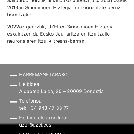
Sailburuordetzak emandako babesa jaso zuen UZEIk
2019an Sinonimoen Hiztegia funtzionalitate berriz
hornitzeko.
2022az geroztik, UZEIren Sinonimoen Hiztegia
eskaintzen da Eusko Jaurlaritzaren itzultzaile
neuronalaren
Itzuli+
tresna-barran.
HARREMANETARAKO
Helbidea
Aldapeta kalea, 20 – 20009 Donostia
Telefonoa
tel: +34 943 47 33 77
Helbide elektronikoa:
uzei@uzei.eus