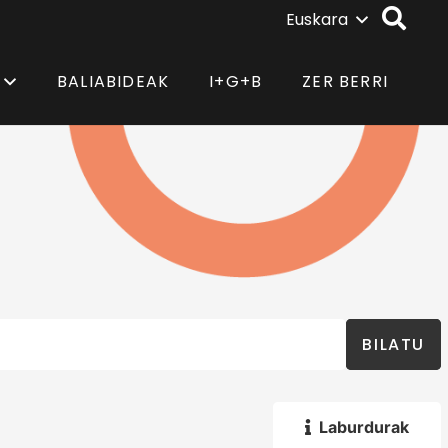
Euskara
BALIABIDEAK
I+G+B
ZER BERRI
BILATU
Laburdurak