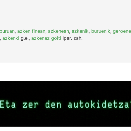
buruan
,
azken finean
,
azkenean
,
azkenik
,
buruenik
,
geroen
,
azkenki
g.e.
,
azkenaz goiti
Ipar.
zah.