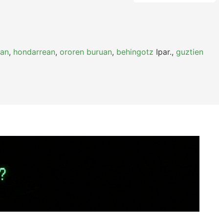
ean
,
hondarrean
,
ororen buruan
,
behingotz
Ipar.
,
guztien