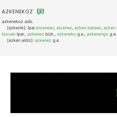
AZKENEKOZ
azkenekoz
adb.
[azkenik]:
Ipar.
atzenean
,
atzenez
,
azken batean
,
azken 
buruan
Ipar.
,
azkenez
bizk.
,
azkeneko
g.e.
,
azkenengo
g.e.
[azken aldiz]:
azkenez
g.e.