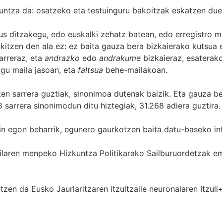
untza da: osatzeko eta testuinguru bakoitzak eskatzen due
s ditzakegu, edo euskalki zehatz batean, edo erregistro ma
itzen den ala ez: ez baita gauza bera bizkaierako kutsua e
arreraz, eta
andrazko
edo
andrakume
bizkaieraz, esaterako
gu maila jasoan, eta
faltsua
behe-mailakoan.
zten sarrera guztiak, sinonimoa dutenak baizik. Eta gauza b
 sarrera sinonimodun ditu hiztegiak, 31.268 adiera guztira.
in egon beharrik, egunero gaurkotzen baita datu-baseko in
 Sailaren menpeko Hizkuntza Politikarako Sailburuordetza
zen da Eusko Jaurlaritzaren itzultzaile neuronalaren
Itzuli