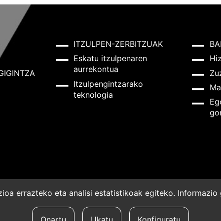
ITZULPEN-ZERBITZUAK
BA
Eskatu itzulpenaren
Hi
aurrekontua
GIGINTZA
Zu
Itzulpengintzarako
Ma
teknologia
Eg
go
oa errazteko eta analisi estatistikoak egiteko. Informazi
a
Onartu
Ukatu
Konfiguratu