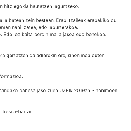
n hitz egokia hautatzen laguntzeko.
ila batean zein bestean. Erabiltzaileak erabakiko du
man nahi izatea, edo lapurterakoa.
. Edo, ez baita berdin maila jasoa edo behekoa.
era gertatzen da adierekin ere, sinonimoa duten
formazioa.
k emandako babesa jaso zuen UZEIk 2019an Sinonimoen
+
tresna-barran.