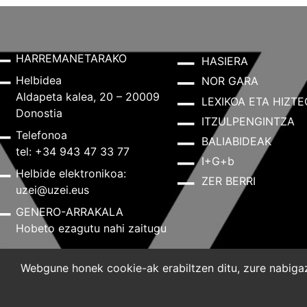
HARREMANETARAKO
HASIERA
Helbidea
NOR GARA
Aldapeta kalea, 20 – 20009
LEXIKOA ETA HIZTE
Donostia
ITZULPENGINTZA
Telefonoa
BALIABIDEAK
tel: +34 943 47 33 77
I+G+b
Helbide elektronikoa:
ZER BERRI
uzei@uzei.eus
GENERO-ARRAKALA
Hobeto ezagutu nahi zaitugu
Webgune honek cookie-ak erabiltzen ditu, zure nabigazi
Lege-oharra
Pribatutasun-politika
Cookie-politik