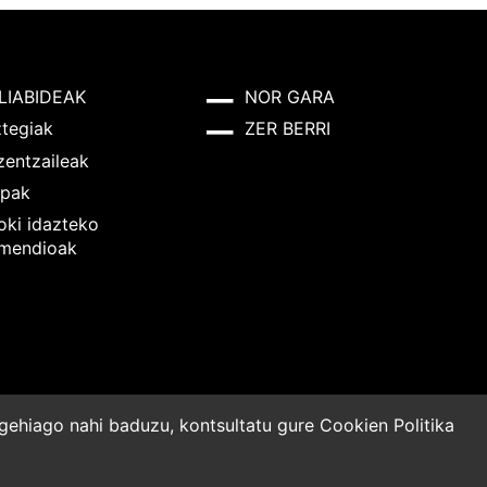
LIABIDEAK
NOR GARA
ztegiak
ZER BERRI
zentzaileak
pak
oki idazteko
mendioak
o gehiago nahi baduzu, kontsultatu gure
Cookien Politika