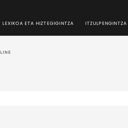
LEXIKOA ETA HIZTEGIGINTZA
ITZULPENGINTZA
LINE