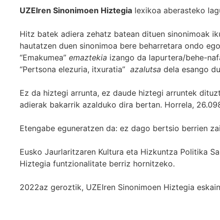
UZEIren Sinonimoen Hiztegia
lexikoa aberasteko lag
Hitz batek adiera zehatz batean dituen sinonimoak iku
hautatzen duen sinonimoa bere beharretara ondo egok
“Emakumea”
emaztekia
izango da lapurtera/behe-naf
“Pertsona elezuria, itxuratia”
azalutsa
dela esango du
Ez da hiztegi arrunta, ez daude hiztegi arruntek ditu
adierak bakarrik azalduko dira bertan. Horrela, 26.098
Etengabe eguneratzen da: ez dago bertsio berrien za
Eusko Jaurlaritzaren Kultura eta Hizkuntza Politika
Hiztegia funtzionalitate berriz hornitzeko.
2022az geroztik, UZEIren Sinonimoen Hiztegia eskaint