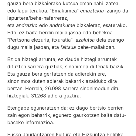
gauza bera bizkaierako kutsua eman nahi izatea,
edo lapurterakoa. “Emakumea”
emaztekia
izango da
lapurtera/behe-nafarreraz,
eta
andrazko
edo
andrakume
bizkaieraz, esaterako.
Edo, ez baita berdin maila jasoa edo behekoa.
“Pertsona elezuria, itxuratia”
azalutsa
dela esango
dugu maila jasoan, eta
faltsua
behe-mailakoan.
Ez da hiztegi arrunta, ez daude hiztegi arruntek
dituzten sarrera guztiak, sinonimoa dutenak baizik.
Eta gauza bera gertatzen da adierekin ere,
sinonimoa duten adierak bakarrik azalduko dira
bertan. Horrela, 26.098 sarrera sinonimodun ditu
hiztegiak, 31.268 adiera guztira.
Etengabe eguneratzen da: ez dago bertsio berrien
zain egon beharrik, egunero gaurkotzen baita datu-
baseko informazioa.
Eusko Jaurlaritzaren Kultura eta Hizkuntza Politika