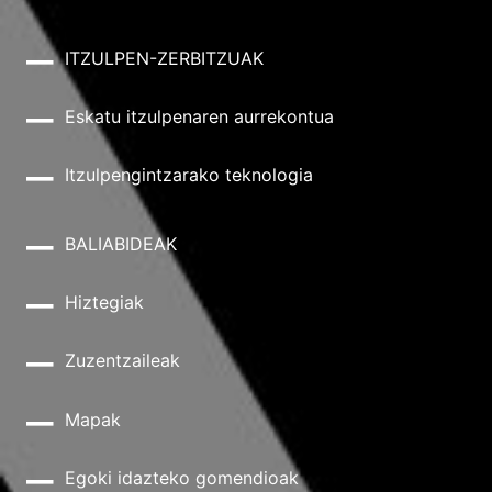
ITZULPEN-ZERBITZUAK
Eskatu itzulpenaren aurrekontua
Itzulpengintzarako teknologia
BALIABIDEAK
Hiztegiak
Zuzentzaileak
Mapak
Egoki idazteko gomendioak