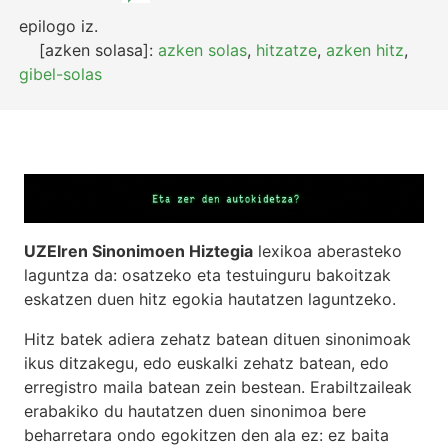
epilogo
iz.
[azken solasa]:
azken solas
,
hitzatze
,
azken hitz
,
gibel-solas
UZEIren Sinonimoen Hiztegia
lexikoa aberasteko
laguntza da: osatzeko eta testuinguru bakoitzak
eskatzen duen hitz egokia hautatzen laguntzeko.
Hitz batek adiera zehatz batean dituen sinonimoak
ikus ditzakegu, edo euskalki zehatz batean, edo
erregistro maila batean zein bestean. Erabiltzaileak
erabakiko du hautatzen duen sinonimoa bere
beharretara ondo egokitzen den ala ez: ez baita