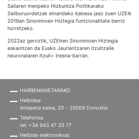
Sailaren menpeko Hizkuntza Politikarako
Sailburuordetzak emandako babesa jaso zuen UZEIk
2019an Sinonimoen Hiztegia funtzionalitate berriz
hornitzeko.
2022az geroztik, UZEIren Sinonimoen Hiztegia
eskaintzen da Eusko Jaurlaritzaren itzultzaile
neuronalaren
Itzuli+
tresna-barran.
HARREMANETARAKO
Helbidea
Aldapeta kalea, 20 – 20009 Donostia
Telefonoa
tel: +34 943 47 33 77
Helbide elektronikoa: