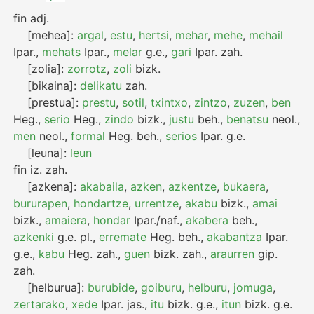
fin
adj.
[mehea]:
argal
,
estu
,
hertsi
,
mehar
,
mehe
,
mehail
Ipar.
,
mehats
Ipar.
,
melar
g.e.
,
gari
Ipar.
zah.
[zolia]:
zorrotz
,
zoli
bizk.
[bikaina]:
delikatu
zah.
[prestua]:
prestu
,
sotil
,
txintxo
,
zintzo
,
zuzen
,
ben
Heg.
,
serio
Heg.
,
zindo
bizk.
,
justu
beh.
,
benatsu
neol.
,
men
neol.
,
formal
Heg.
beh.
,
serios
Ipar.
g.e.
[leuna]:
leun
fin
iz.
zah.
[azkena]:
akabaila
,
azken
,
azkentze
,
bukaera
,
bururapen
,
hondartze
,
urrentze
,
akabu
bizk.
,
amai
bizk.
,
amaiera
,
hondar
Ipar./naf.
,
akabera
beh.
,
azkenki
g.e.
pl.
,
erremate
Heg.
beh.
,
akabantza
Ipar.
g.e.
,
kabu
Heg.
zah.
,
guen
bizk.
zah.
,
araurren
gip.
zah.
[helburua]:
burubide
,
goiburu
,
helburu
,
jomuga
,
zertarako
,
xede
Ipar.
jas.
,
itu
bizk.
g.e.
,
itun
bizk.
g.e.