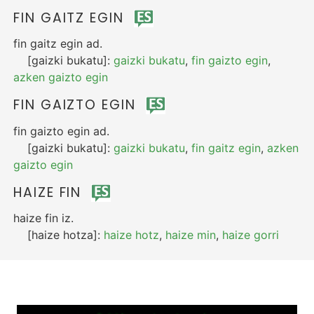
FIN GAITZ EGIN
fin gaitz egin
ad.
[gaizki bukatu]:
gaizki bukatu
,
fin gaizto egin
,
azken gaizto egin
FIN GAIZTO EGIN
fin gaizto egin
ad.
[gaizki bukatu]:
gaizki bukatu
,
fin gaitz egin
,
azken
gaizto egin
HAIZE FIN
haize fin
iz.
[haize hotza]:
haize hotz
,
haize min
,
haize gorri