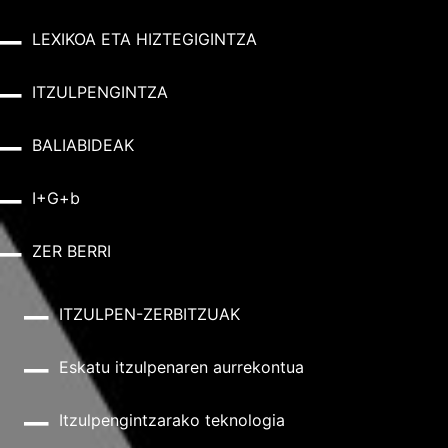
LEXIKOA ETA HIZTEGIGINTZA
ITZULPENGINTZA
BALIABIDEAK
I+G+b
ZER BERRI
ITZULPEN-ZERBITZUAK
Eskatu itzulpenaren aurrekontua
Itzulpengintzarako teknologia