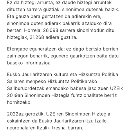
Ez da hiztegi arrunta, ez daude hiztegi arruntek
dituzten sarrera guztiak, sinonimoa dutenak baizik.
Eta gauza bera gertatzen da adierekin ere,
sinonimoa duten adierak bakarrik azalduko dira
bertan. Horrela, 26.098 sarrera sinonimodun ditu
hiztegiak, 31.268 adiera guztira.
Etengabe eguneratzen da: ez dago bertsio berrien
zain egon beharrik, egunero gaurkotzen baita datu-
baseko informazioa.
Eusko Jaurlaritzaren Kultura eta Hizkuntza Politika
Sailaren menpeko Hizkuntza Politikarako
Sailburuordetzak emandako babesa jaso zuen UZEIk
2019an Sinonimoen Hiztegia funtzionalitate berriz
hornitzeko.
2022az geroztik, UZEIren Sinonimoen Hiztegia
eskaintzen da Eusko Jaurlaritzaren itzultzaile
neuronalaren
Itzuli+
tresna-barran.