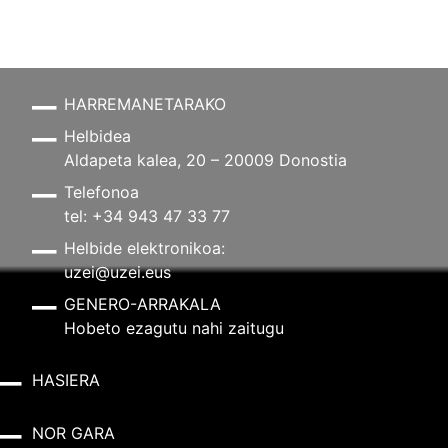
HARREMANETARAKO
Helbidea
Aldapeta kalea, 20 – 20009 Donostia
Telefonoa
tel: +34 943 47 33 77
Helbide elektronikoa:
uzei@uzei.eus
GENERO-ARRAKALA
Hobeto ezagutu nahi zaitugu
HASIERA
NOR GARA