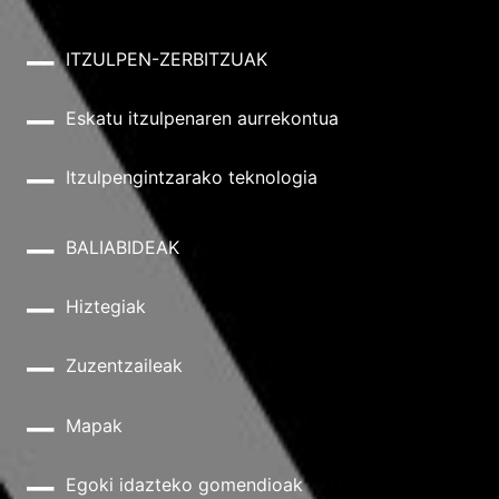
ITZULPEN-ZERBITZUAK
Eskatu itzulpenaren aurrekontua
Itzulpengintzarako teknologia
BALIABIDEAK
Hiztegiak
Zuzentzaileak
Mapak
Egoki idazteko gomendioak