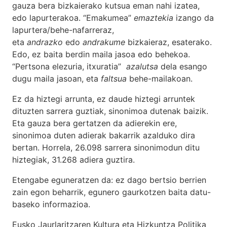
gauza bera bizkaierako kutsua eman nahi izatea,
edo lapurterakoa. “Emakumea”
emaztekia
izango da
lapurtera/behe-nafarreraz,
eta
andrazko
edo
andrakume
bizkaieraz, esaterako.
Edo, ez baita berdin maila jasoa edo behekoa.
“Pertsona elezuria, itxuratia”
azalutsa
dela esango
dugu maila jasoan, eta
faltsua
behe-mailakoan.
Ez da hiztegi arrunta, ez daude hiztegi arruntek
dituzten sarrera guztiak, sinonimoa dutenak baizik.
Eta gauza bera gertatzen da adierekin ere,
sinonimoa duten adierak bakarrik azalduko dira
bertan. Horrela, 26.098 sarrera sinonimodun ditu
hiztegiak, 31.268 adiera guztira.
Etengabe eguneratzen da: ez dago bertsio berrien
zain egon beharrik, egunero gaurkotzen baita datu-
baseko informazioa.
Eusko Jaurlaritzaren Kultura eta Hizkuntza Politika