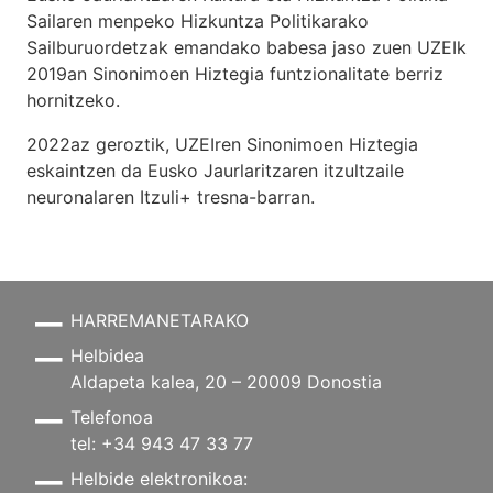
Sailaren menpeko Hizkuntza Politikarako
Sailburuordetzak emandako babesa jaso zuen UZEIk
2019an Sinonimoen Hiztegia funtzionalitate berriz
hornitzeko.
2022az geroztik, UZEIren Sinonimoen Hiztegia
eskaintzen da Eusko Jaurlaritzaren itzultzaile
neuronalaren
Itzuli+
tresna-barran.
HARREMANETARAKO
Helbidea
Aldapeta kalea, 20 – 20009 Donostia
Telefonoa
tel: +34 943 47 33 77
Helbide elektronikoa: