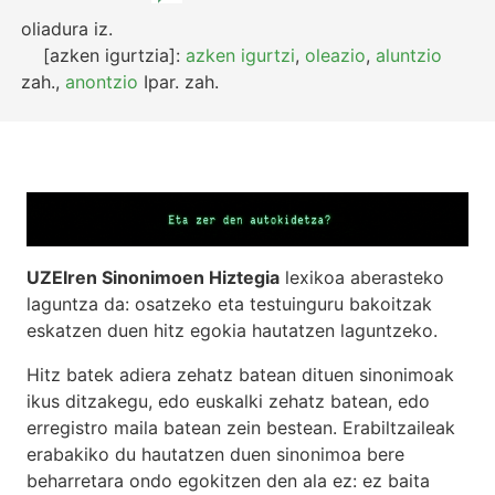
oliadura
iz.
[azken igurtzia]:
azken igurtzi
,
oleazio
,
aluntzio
zah.
,
anontzio
Ipar.
zah.
UZEIren Sinonimoen Hiztegia
lexikoa aberasteko
laguntza da: osatzeko eta testuinguru bakoitzak
eskatzen duen hitz egokia hautatzen laguntzeko.
Hitz batek adiera zehatz batean dituen sinonimoak
ikus ditzakegu, edo euskalki zehatz batean, edo
erregistro maila batean zein bestean. Erabiltzaileak
erabakiko du hautatzen duen sinonimoa bere
beharretara ondo egokitzen den ala ez: ez baita