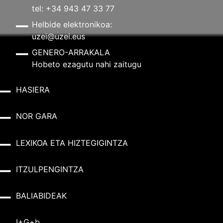
tel: +34 943 47 33 77
Helbide elektronikoa:
uzei@uzei.eus
GENERO-ARRAKALA
Hobeto ezagutu nahi zaitugu
HASIERA
NOR GARA
LEXIKOA ETA HIZTEGIGINTZA
ITZULPENGINTZA
BALIABIDEAK
I+G+b