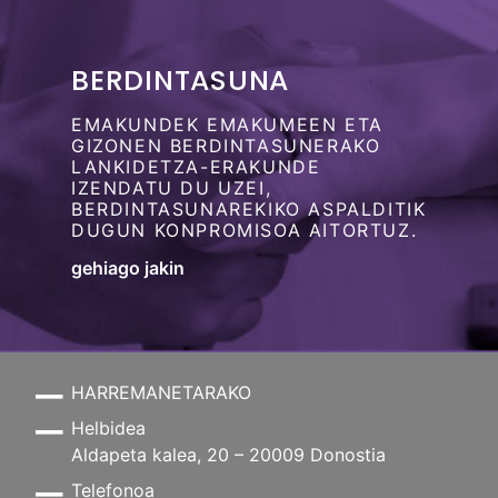
BERDINTASUNA
EMAKUNDEK EMAKUMEEN ETA
GIZONEN BERDINTASUNERAKO
LANKIDETZA-ERAKUNDE
IZENDATU DU UZEI,
BERDINTASUNAREKIKO ASPALDITIK
DUGUN KONPROMISOA AITORTUZ.
gehiago jakin
HARREMANETARAKO
Helbidea
Aldapeta kalea, 20 – 20009 Donostia
Telefonoa