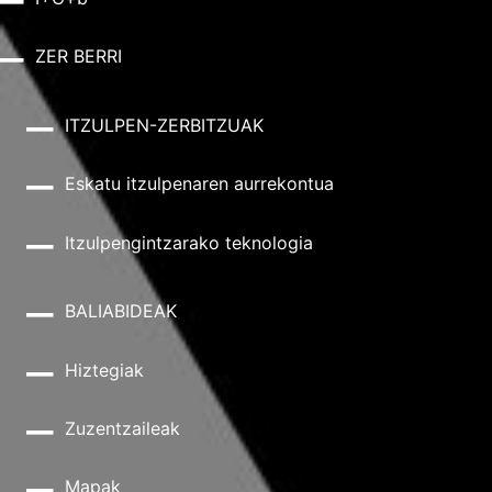
ZER BERRI
ITZULPEN-ZERBITZUAK
Eskatu itzulpenaren aurrekontua
Itzulpengintzarako teknologia
BALIABIDEAK
Hiztegiak
Zuzentzaileak
Mapak