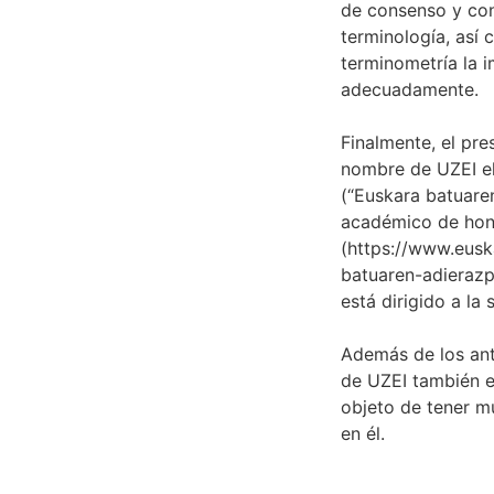
de consenso y con
terminología, así 
terminometría la 
adecuadamente.
Finalmente, el pr
nombre de UZEI el
(“Euskara batuaren
académico de hono
(
https://www.eusk
batuaren-adieraz
está dirigido a la
Además de los ant
de UZEI también e
objeto de tener m
en él.