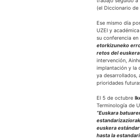
trabajo seguido a 
(el Diccionario de
Ese mismo día por
UZEI y académica 
su conferencia en 
etorkizuneko erro
retos del euskera 
intervención, Ainh
implantación y la
ya desarrollados,
prioridades futur
El 5 de octubre
Ik
Terminología de U
“Euskara batuaren 
estandarizaziorak
euskera estándar
hasta la estandar