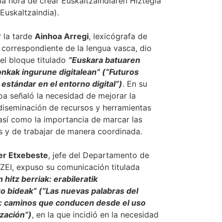
la hora de crear Euskaltzaindiaren Hiztegia
 Euskaltzaindia).
 la tarde
Ainhoa Arregi
, lexicógrafa de
correspondiente de la lengua vasca, dio
el bloque titulado
“Euskara batuaren
nkak ingurune digitalean” (“Futuros
estándar en el entorno digital”)
. En su
oa señaló la necesidad de mejorar la
 diseminación de recursos y herramientas
 así como la importancia de marcar las
as y de trabajar de manera coordinada.
er Etxebeste
, jefe del Departamento de
ZEI, expuso su comunicación titulada
hitz berriak: erabileratik
o bideak” (“Las nuevas palabras del
: caminos que conducen desde el uso
ización”)
, en la que incidió en la necesidad