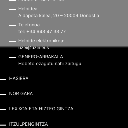
Helbidea
Aldapeta kalea, 20 – 20009 Donostia
Telefonoa
tel: +34 943 47 33 77
Helbide elektronikoa:
uzei@uzei.eus
GENERO-ARRAKALA
Hobeto ezagutu nahi zaitugu
HASIERA
NOR GARA
LEXIKOA ETA HIZTEGIGINTZA
ITZULPENGINTZA