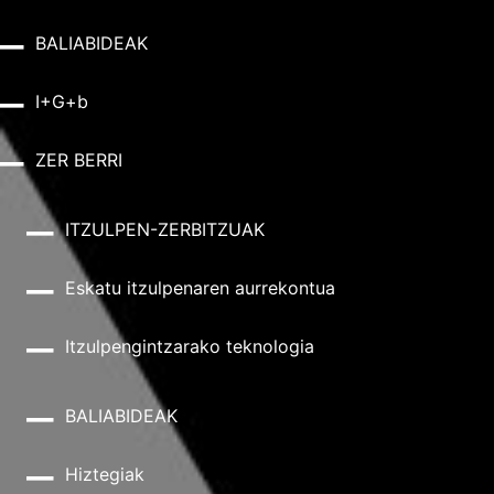
BALIABIDEAK
I+G+b
ZER BERRI
ITZULPEN-ZERBITZUAK
Eskatu itzulpenaren aurrekontua
Itzulpengintzarako teknologia
BALIABIDEAK
Hiztegiak