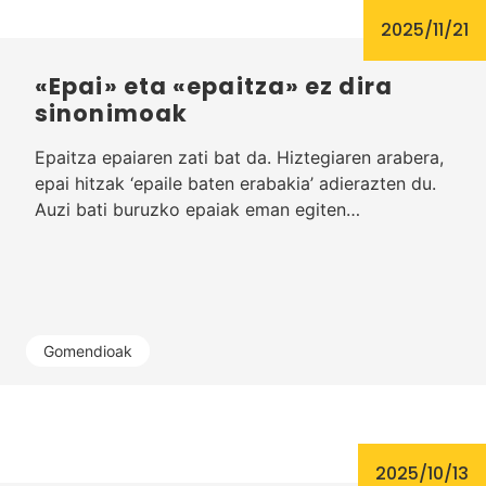
2025/11/21
«Epai» eta «epaitza» ez dira
sinonimoak
Epaitza epaiaren zati bat da. Hiztegiaren arabera,
epai hitzak ‘epaile baten erabakia’ adierazten du.
Auzi bati buruzko epaiak eman egiten…
Gomendioak
2025/10/13