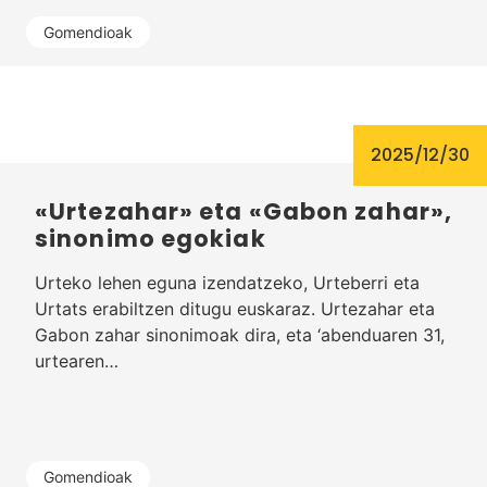
Gomendioak
2025/12/30
«Urtezahar» eta «Gabon zahar»,
sinonimo egokiak
Urteko lehen eguna izendatzeko, Urteberri eta
Urtats erabiltzen ditugu euskaraz. Urtezahar eta
Gabon zahar sinonimoak dira, eta ‘abenduaren 31,
urtearen…
Gomendioak