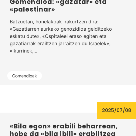
Gomendioa: «gazatar» eta
«palestinar»
Batzuetan, honelakoak irakurtzen dira:
«Gazatiarren aurkako genozidioa gelditzeko
eskatu dute», «Ospitaleei eraso egiten eta
gazatiarrak erailtzen jarraitzen du Israelek»,
«Ikurrinek,…
Gomendioak
2025/07/08
«Bila egon» erabili beharrean,
hobe da «bila ibili» erabiltzea