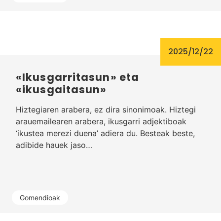
2025/12/22
«Ikusgarritasun» eta
«ikusgaitasun»
Hiztegiaren arabera, ez dira sinonimoak. Hiztegi
arauemailearen arabera, ikusgarri adjektiboak
‘ikustea merezi duena’ adiera du. Besteak beste,
adibide hauek jaso…
Gomendioak