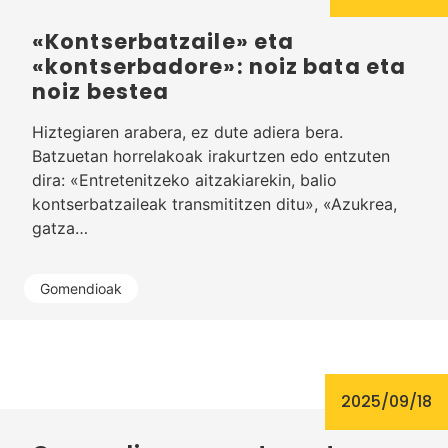
«Kontserbatzaile» eta
«kontserbadore»: noiz bata eta
noiz bestea
Hiztegiaren arabera, ez dute adiera bera.
Batzuetan horrelakoak irakurtzen edo entzuten
dira: «Entretenitzeko aitzakiarekin, balio
kontserbatzaileak transmititzen ditu», «Azukrea,
gatza…
Gomendioak
2025/09/18