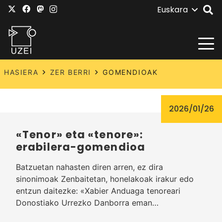
Euskara
HASIERA
ZER BERRI
GOMENDIOAK
2026/01/26
«Tenor» eta «tenore»:
erabilera-gomendioa
Batzuetan nahasten diren arren, ez dira
sinonimoak Zenbaitetan, honelakoak irakur edo
entzun daitezke: «Xabier Anduaga tenoreari
Donostiako Urrezko Danborra eman…