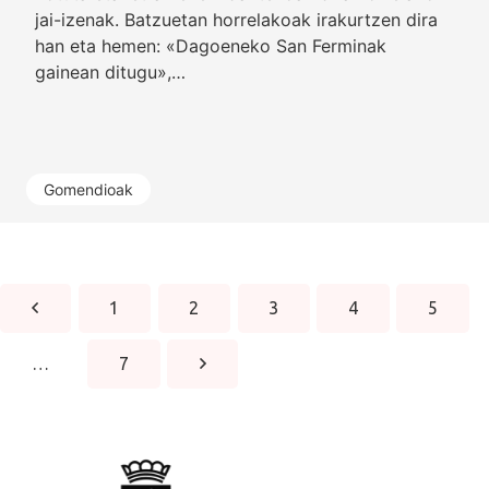
jai-izenak. Batzuetan horrelakoak irakurtzen dira
han eta hemen: «Dagoeneko San Ferminak
gainean ditugu»,…
Gomendioak
1
2
3
4
5
…
7