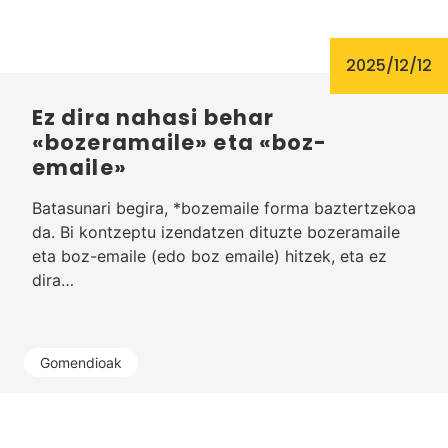
2025/12/12
Ez dira nahasi behar
«bozeramaile» eta «boz-
emaile»
Batasunari begira, *bozemaile forma baztertzekoa
da. Bi kontzeptu izendatzen dituzte bozeramaile
eta boz-emaile (edo boz emaile) hitzek, eta ez
dira…
Gomendioak