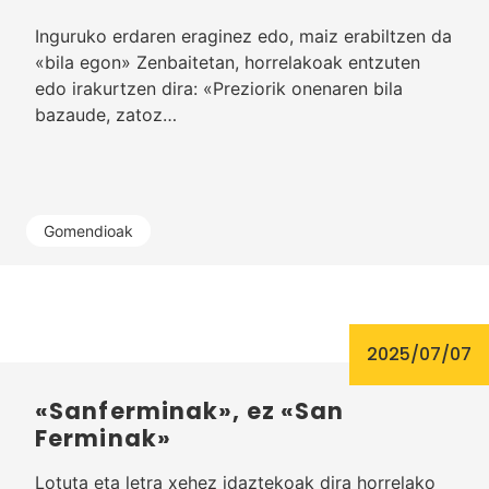
Inguruko erdaren eraginez edo, maiz erabiltzen da
«bila egon» Zenbaitetan, horrelakoak entzuten
edo irakurtzen dira: «Preziorik onenaren bila
bazaude, zatoz…
Gomendioak
2025/07/07
«Sanferminak», ez «San
Ferminak»
Lotuta eta letra xehez idaztekoak dira horrelako