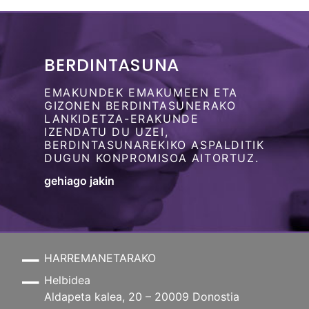
BERDINTASUNA
EMAKUNDEK EMAKUMEEN ETA
GIZONEN BERDINTASUNERAKO
LANKIDETZA-ERAKUNDE
IZENDATU DU UZEI,
BERDINTASUNAREKIKO ASPALDITIK
DUGUN KONPROMISOA AITORTUZ.
gehiago jakin
HARREMANETARAKO
Helbidea
Aldapeta kalea, 20 – 20009 Donostia