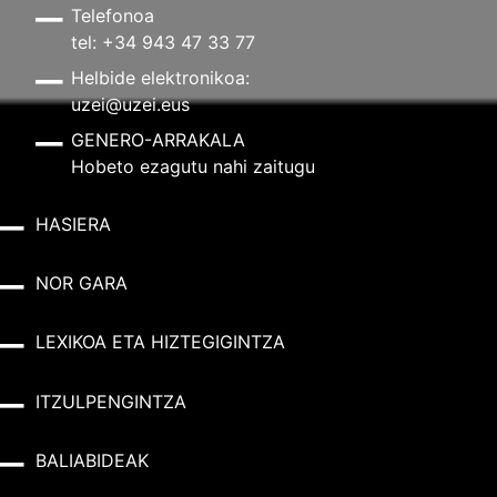
Telefonoa
tel: +34 943 47 33 77
Helbide elektronikoa:
uzei@uzei.eus
GENERO-ARRAKALA
Hobeto ezagutu nahi zaitugu
HASIERA
NOR GARA
LEXIKOA ETA HIZTEGIGINTZA
ITZULPENGINTZA
BALIABIDEAK