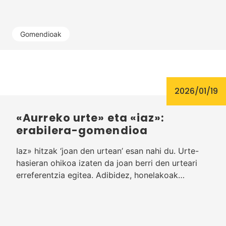
Gomendioak
2026/01/19
«Aurreko urte» eta «iaz»:
erabilera-gomendioa
Iaz» hitzak ‘joan den urtean’ esan nahi du. Urte-
hasieran ohikoa izaten da joan berri den urteari
erreferentzia egitea. Adibidez, honelakoak…