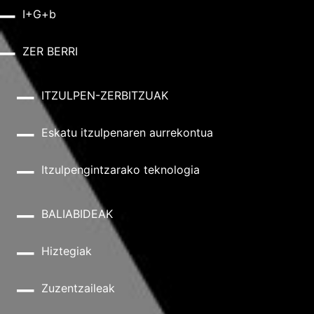
I+G+b
ZER BERRI
ITZULPEN-ZERBITZUAK
Eskatu itzulpenaren aurrekontua
Itzulpengintzarako teknologia
BALIABIDEAK
Hiztegiak
Zuzentzaileak