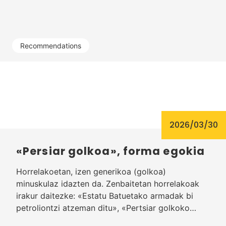
Recommendations
2026/03/30
«Persiar golkoa», forma egokia
Horrelakoetan, izen generikoa (golkoa)
minuskulaz idazten da. Zenbaitetan horrelakoak
irakur daitezke: «Estatu Batuetako armadak bi
petroliontzi atzeman ditu», «Pertsiar golkoko…