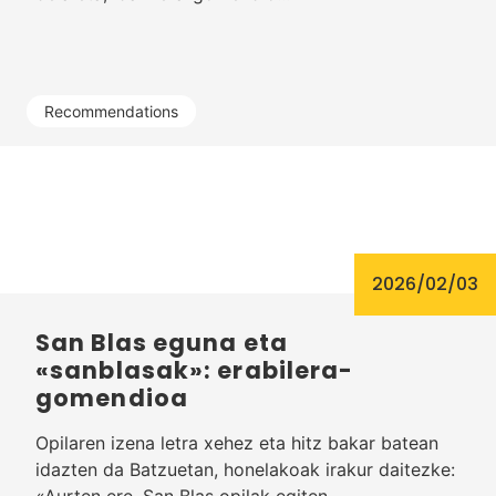
Recommendations
2026/02/03
San Blas eguna eta
«sanblasak»: erabilera-
gomendioa
Opilaren izena letra xehez eta hitz bakar batean
idazten da Batzuetan, honelakoak irakur daitezke:
«Aurten ere, San Blas opilak egiten…