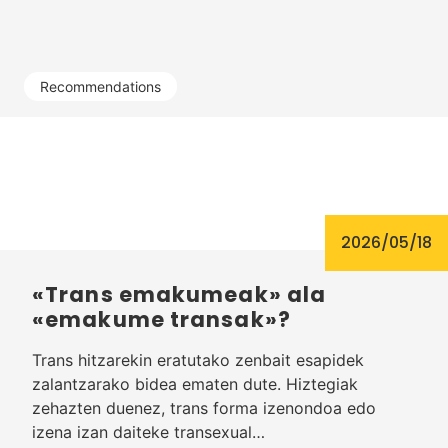
Recommendations
2026/05/18
«Trans emakumeak» ala
«emakume transak»?
Trans hitzarekin eratutako zenbait esapidek
zalantzarako bidea ematen dute. Hiztegiak
zehazten duenez, trans forma izenondoa edo
izena izan daiteke transexual…