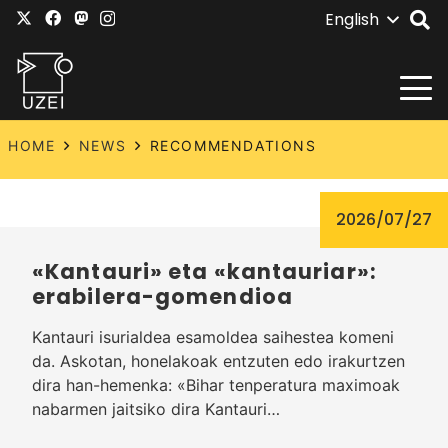
English
HOME
NEWS
RECOMMENDATIONS
2026/07/27
«Kantauri» eta «kantauriar»:
erabilera-gomendioa
Kantauri isurialdea esamoldea saihestea komeni
da. Askotan, honelakoak entzuten edo irakurtzen
dira han-hemenka: «Bihar tenperatura maximoak
nabarmen jaitsiko dira Kantauri…