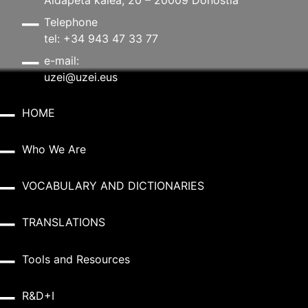
Aldapeta kalea, 20 – 20009 Donostia
Telephone
tel: +34 943 47 33 77
e-mail:
uzei@uzei.eus
HOME
Who We Are
VOCABULARY AND DICTIONARIES
TRANSLATIONS
Tools and Resources
R&D+I