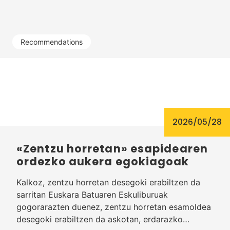
Recommendations
2026/05/28
«Zentzu horretan» esapidearen
ordezko aukera egokiagoak
Kalkoz, zentzu horretan desegoki erabiltzen da
sarritan Euskara Batuaren Eskuliburuak
gogorarazten duenez, zentzu horretan esamoldea
desegoki erabiltzen da askotan, erdarazko…