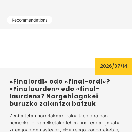
Recommendations
2026/07/14
«Finalerdi» edo «final-erdi»?
«Finalaurden» edo «final-
laurden»? Norgehiagokei
buruzko zalantza batzuk
Zenbaitetan horrelakoak irakurtzen dira han-
hemenka: «Txapelketako lehen final erdiak jokatu
ziren joan den astean», «Hurrengo kanporaketan,