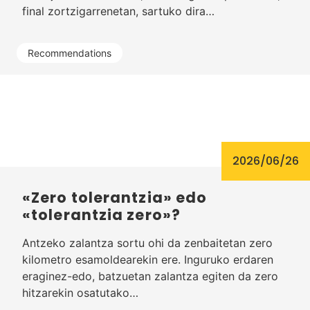
final zortzigarrenetan, sartuko dira…
Recommendations
2026/06/26
«Zero tolerantzia» edo
«tolerantzia zero»?
Antzeko zalantza sortu ohi da zenbaitetan zero
kilometro esamoldearekin ere. Inguruko erdaren
eraginez-edo, batzuetan zalantza egiten da zero
hitzarekin osatutako…