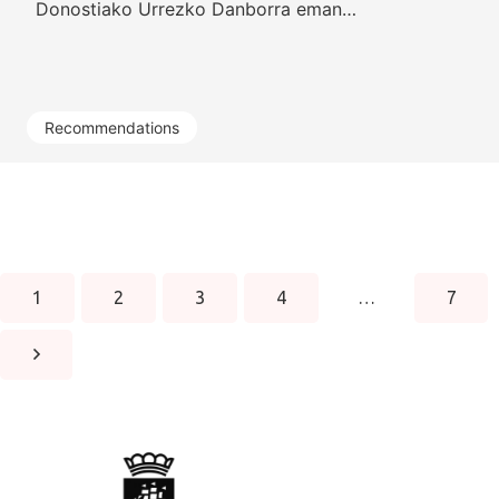
Donostiako Urrezko Danborra eman…
Recommendations
1
2
3
4
…
7