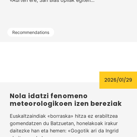
Recommendations
2026/01/29
Nola idatzi fenomeno
meteorologikoen izen bereziak
Euskaltzaindiak «borraska» hitza ez erabiltzea
gomendatzen du Batzuetan, honelakoak irakur
daitezke han eta hemen: «Gogotik ari da Ingrid