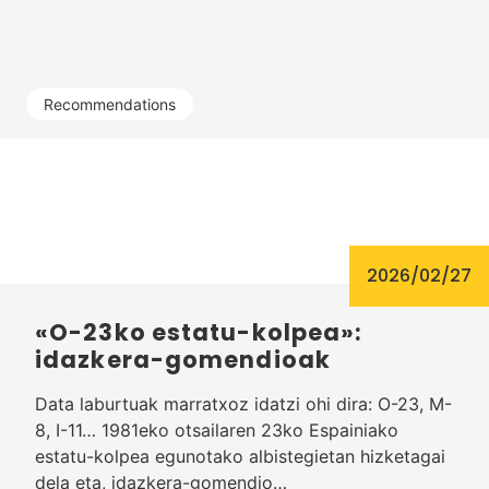
Recommendations
2026/02/27
«O-23ko estatu-kolpea»:
idazkera-gomendioak
Data laburtuak marratxoz idatzi ohi dira: O-23, M-
8, I-11… 1981eko otsailaren 23ko Espainiako
estatu-kolpea egunotako albistegietan hizketagai
dela eta, idazkera-gomendio…