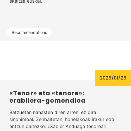
ekaitza euskal…
Recommendations
2026/01/26
«Tenor» eta «tenore»:
erabilera-gomendioa
Batzuetan nahasten diren arren, ez dira
sinonimoak Zenbaitetan, honelakoak irakur edo
entzun daitezke: «Xabier Anduaga tenoreari