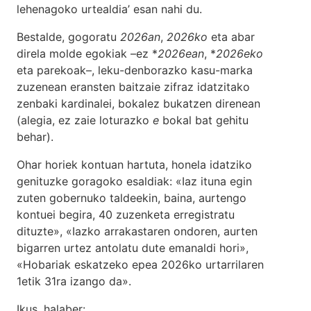
lehenagoko urtealdia’ esan nahi du.
Bestalde, gogoratu
2026an
,
2026ko
eta abar
direla molde egokiak –ez *
2026ean
, *
2026eko
eta parekoak–, leku-denborazko kasu-marka
zuzenean eransten baitzaie zifraz idatzitako
zenbaki kardinalei, bokalez bukatzen direnean
(alegia, ez zaie loturazko
e
bokal bat gehitu
behar).
Ohar horiek kontuan hartuta, honela idatziko
genituzke goragoko esaldiak: «Iaz ituna egin
zuten gobernuko taldeekin, baina, aurtengo
kontuei begira, 40 zuzenketa erregistratu
dituzte», «Iazko arrakastaren ondoren, aurten
bigarren urtez antolatu dute emanaldi hori»,
«Hobariak eskatzeko epea 2026ko urtarrilaren
1etik 31ra izango da».
Ikus, halaber: