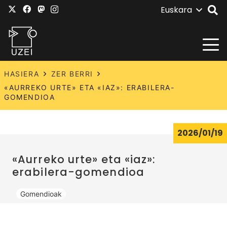
Euskara
HASIERA
ZER BERRI
«AURREKO URTE» ETA «IAZ»: ERABILERA-
GOMENDIOA
2026/01/19
«Aurreko urte» eta «iaz»:
erabilera-gomendioa
Gomendioak