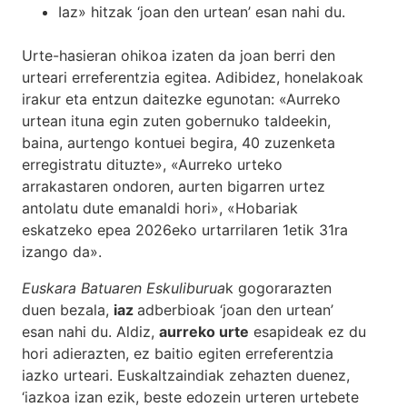
Iaz» hitzak ‘joan den urtean’ esan nahi du.
Urte-hasieran ohikoa izaten da joan berri den
urteari erreferentzia egitea. Adibidez, honelakoak
irakur eta entzun daitezke egunotan: «Aurreko
urtean ituna egin zuten gobernuko taldeekin,
baina, aurtengo kontuei begira, 40 zuzenketa
erregistratu dituzte», «Aurreko urteko
arrakastaren ondoren, aurten bigarren urtez
antolatu dute emanaldi hori», «Hobariak
eskatzeko epea 2026eko urtarrilaren 1etik 31ra
izango da».
Euskara Batuaren Eskuliburua
k gogorarazten
duen bezala,
iaz
adberbioak ‘joan den urtean’
esan nahi du. Aldiz,
aurreko urte
esapideak ez du
hori adierazten, ez baitio egiten erreferentzia
iazko urteari. Euskaltzaindiak zehazten duenez,
‘iazkoa izan ezik, beste edozein urteren urtebete