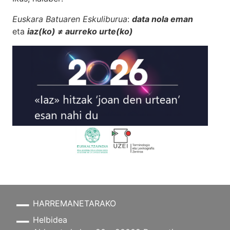
Euskara Batuaren Eskuliburua
:
data nola eman
eta
iaz(ko) ≠ aurreko urte(ko)
HARREMANETARAKO
Helbidea