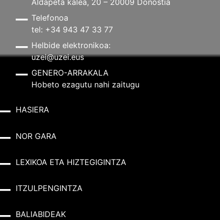
Aldapeta kalea, 20 – 20009 Donostia
Telefonoa
tel: +34 943 47 33 77
Helbide elektronikoa:
uzei@uzei.eus
GENERO-ARRAKALA
Hobeto ezagutu nahi zaitugu
HASIERA
NOR GARA
LEXIKOA ETA HIZTEGIGINTZA
ITZULPENGINTZA
BALIABIDEAK