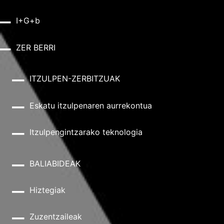
I+G+b
ZER BERRI
ITZULPEN-ZERBITZUAK
Eskatu itzulpenaren aurrekontua
Itzulpengintzarako teknologia
BALIABIDEAK
Hiztegiak
Zuzentzaileak