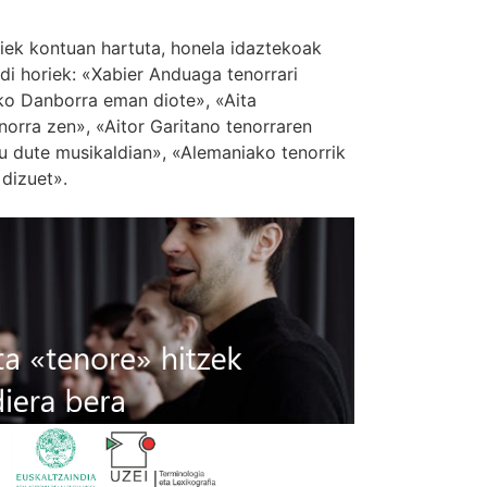
riek kontuan hartuta, honela idaztekoak
ldi horiek: «Xabier Anduaga tenorrari
o Danborra eman diote», «Aita
norra zen», «Aitor Garitano tenorraren
u dute musikaldian», «Alemaniako tenorrik
dizuet».