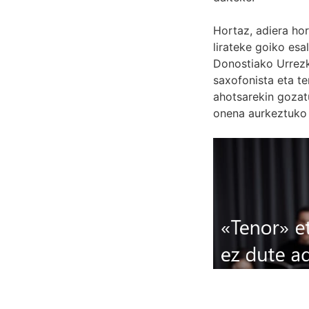
Hortaz, adiera ho
lirateke goiko esa
Donostiako Urrezk
saxofonista eta te
ahotsarekin gozat
onena aurkeztuko 