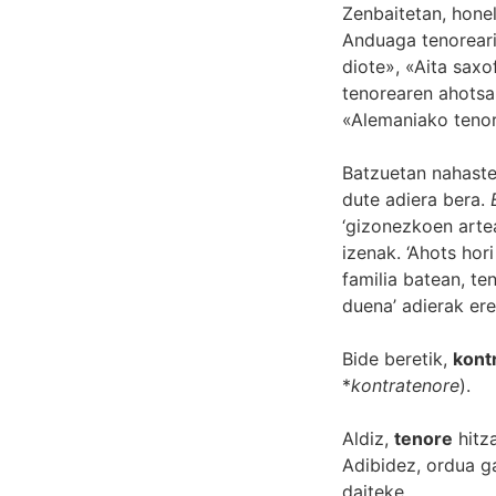
Zenbaitetan, hone
Anduaga tenorear
diote», «Aita saxo
tenorearen ahotsa
«Alemaniako tenor
Batzuetan nahaste
dute adiera bera.
‘gizonezkoen arte
izenak. ‘Ahots hor
familia batean, te
duena’ adierak ere
Bide beretik,
kont
*
kontratenore
).
Aldiz,
tenore
hitza
Adibidez, ordua g
daiteke.