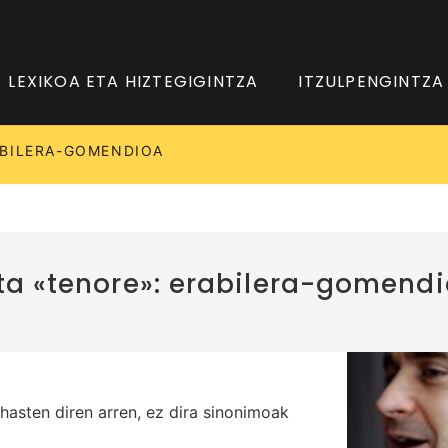
LEXIKOA ETA HIZTEGIGINTZA
ITZULPENGINTZA
ABILERA-GOMENDIOA
ta «tenore»: erabilera-gomend
hasten diren arren, ez dira sinonimoak