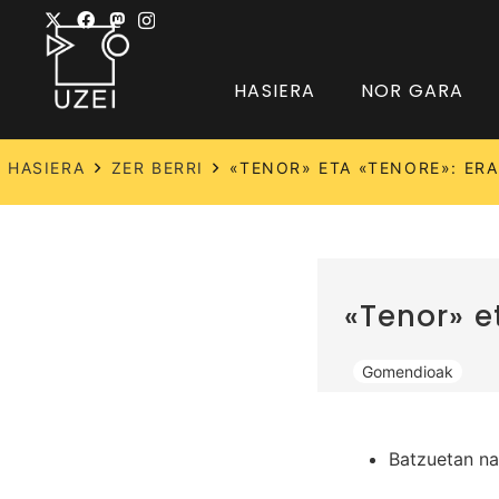
HASIERA
NOR GARA
HASIERA
ZER BERRI
«TENOR» ETA «TENORE»: ER
«Tenor» e
Gomendioak
Batzuetan na