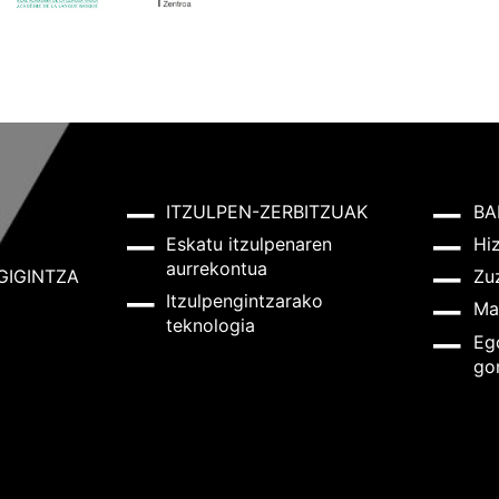
ITZULPEN-ZERBITZUAK
BA
Eskatu itzulpenaren
Hi
aurrekontua
GIGINTZA
Zu
Itzulpengintzarako
Ma
teknologia
Eg
go