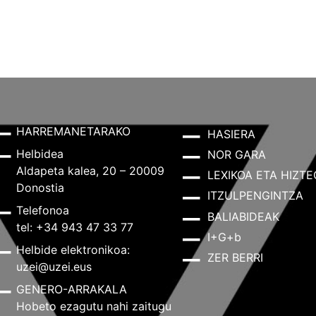
HARREMANETARAKO
HASIERA
Helbidea
NOR GARA
Aldapeta kalea, 20 – 20009
LEXIKOA ETA HIZTE
Donostia
ITZULPENGINTZA
Telefonoa
BALIABIDEAK
tel: +34 943 47 33 77
I+G+b
Helbide elektronikoa:
ZER BERRI
uzei@uzei.eus
GENERO-ARRAKALA
Hobeto ezagutu nahi zaitugu