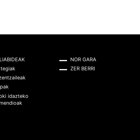
LIABIDEAK
NOR GARA
ztegiak
ZER BERRI
zentzaileak
pak
oki idazteko
mendioak