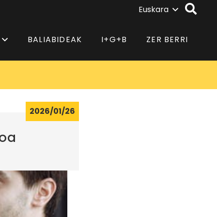
Euskara
BALIABIDEAK
I+G+B
ZER BERRI
2026/01/26
ioa