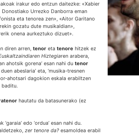
lakoak irakur edo entzun daitezke: «Xabier
i Donostiako Urrezko Danborra eman
fonista eta tenorea zen», «Aitor Garitano
rekin gozatu dute musikaldian»,
erik onena aurkeztuko dizuet».
n diren arren,
tenor
eta
tenore
hitzek ez
Euskaltzaindiaren Hiztegia
ren arabera,
an ahotsik gorena’ esan nahi du
tenor
i duen abeslaria’ eta, ‘musika-tresnen
nor-ahotsari dagokion eskala erabiltzen
 baditu.
ratenor
hautatu da batasunerako (ez
k ‘garaia’ edo ‘ordua’ esan nahi du.
aldetzeko,
zer tenore da?
esamoldea erabil