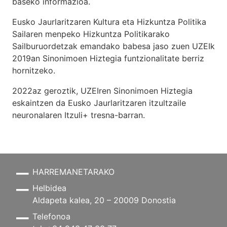
baseko informazioa.
Eusko Jaurlaritzaren Kultura eta Hizkuntza Politika
Sailaren menpeko Hizkuntza Politikarako
Sailburuordetzak emandako babesa jaso zuen UZEIk
2019an Sinonimoen Hiztegia funtzionalitate berriz
hornitzeko.
2022az geroztik, UZEIren Sinonimoen Hiztegia
eskaintzen da Eusko Jaurlaritzaren itzultzaile
neuronalaren
Itzuli+
tresna-barran.
HARREMANETARAKO
Helbidea
Aldapeta kalea, 20 – 20009 Donostia
Telefonoa