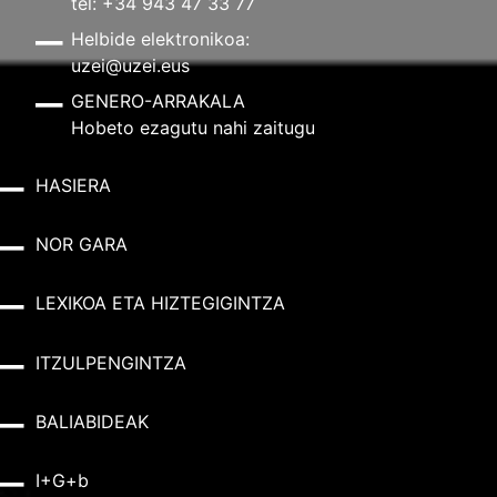
tel: +34 943 47 33 77
Helbide elektronikoa:
uzei@uzei.eus
GENERO-ARRAKALA
Hobeto ezagutu nahi zaitugu
HASIERA
NOR GARA
LEXIKOA ETA HIZTEGIGINTZA
ITZULPENGINTZA
BALIABIDEAK
I+G+b