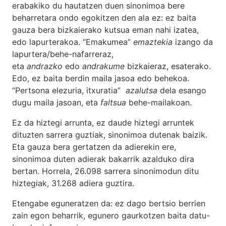
erabakiko du hautatzen duen sinonimoa bere
beharretara ondo egokitzen den ala ez: ez baita
gauza bera bizkaierako kutsua eman nahi izatea,
edo lapurterakoa. “Emakumea”
emaztekia
izango da
lapurtera/behe-nafarreraz,
eta
andrazko
edo
andrakume
bizkaieraz, esaterako.
Edo, ez baita berdin maila jasoa edo behekoa.
“Pertsona elezuria, itxuratia”
azalutsa
dela esango
dugu maila jasoan, eta
faltsua
behe-mailakoan.
Ez da hiztegi arrunta, ez daude hiztegi arruntek
dituzten sarrera guztiak, sinonimoa dutenak baizik.
Eta gauza bera gertatzen da adierekin ere,
sinonimoa duten adierak bakarrik azalduko dira
bertan. Horrela, 26.098 sarrera sinonimodun ditu
hiztegiak, 31.268 adiera guztira.
Etengabe eguneratzen da: ez dago bertsio berrien
zain egon beharrik, egunero gaurkotzen baita datu-