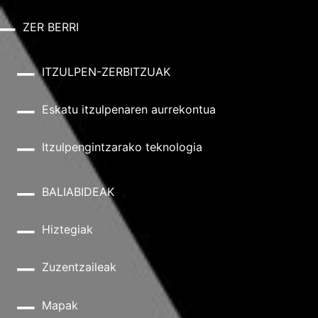
ZER BERRI
ITZULPEN-ZERBITZUAK
Eskatu itzulpenaren aurrekontua
Itzulpengintzarako teknologia
BALIABIDEAK
Hiztegiak
Zuzentzaileak
Mapak