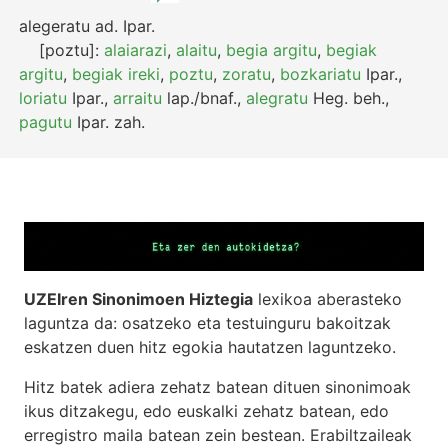
alegeratu
ad.
Ipar.
[poztu]:
alaiarazi
,
alaitu
,
begia argitu
,
begiak
argitu
,
begiak ireki
,
poztu
,
zoratu
,
bozkariatu
Ipar.
,
loriatu
Ipar.
,
arraitu
lap./bnaf.
,
alegratu
Heg.
beh.
,
pagutu
Ipar.
zah.
UZEIren Sinonimoen Hiztegia
lexikoa aberasteko
laguntza da: osatzeko eta testuinguru bakoitzak
eskatzen duen hitz egokia hautatzen laguntzeko.
Hitz batek adiera zehatz batean dituen sinonimoak
ikus ditzakegu, edo euskalki zehatz batean, edo
erregistro maila batean zein bestean. Erabiltzaileak