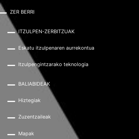
ZER BERRI
ITZULPEN-ZERBITZUAK
Eskatu itzulpenaren aurrekontua
Itzulpengintzarako teknologia
BALIABIDEAK
Hiztegiak
Zuzentzaileak
Mapak