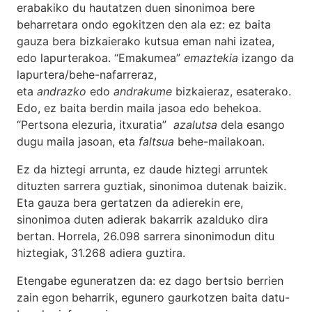
erabakiko du hautatzen duen sinonimoa bere
beharretara ondo egokitzen den ala ez: ez baita
gauza bera bizkaierako kutsua eman nahi izatea,
edo lapurterakoa. “Emakumea”
emaztekia
izango da
lapurtera/behe-nafarreraz,
eta
andrazko
edo
andrakume
bizkaieraz, esaterako.
Edo, ez baita berdin maila jasoa edo behekoa.
“Pertsona elezuria, itxuratia”
azalutsa
dela esango
dugu maila jasoan, eta
faltsua
behe-mailakoan.
Ez da hiztegi arrunta, ez daude hiztegi arruntek
dituzten sarrera guztiak, sinonimoa dutenak baizik.
Eta gauza bera gertatzen da adierekin ere,
sinonimoa duten adierak bakarrik azalduko dira
bertan. Horrela, 26.098 sarrera sinonimodun ditu
hiztegiak, 31.268 adiera guztira.
Etengabe eguneratzen da: ez dago bertsio berrien
zain egon beharrik, egunero gaurkotzen baita datu-