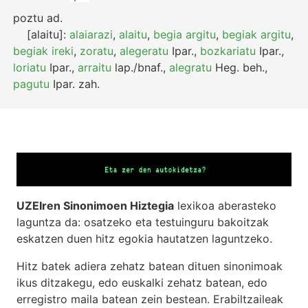
poztu
ad.
[alaitu]:
alaiarazi
,
alaitu
,
begia argitu
,
begiak argitu
,
begiak ireki
,
zoratu
,
alegeratu
Ipar.
,
bozkariatu
Ipar.
,
loriatu
Ipar.
,
arraitu
lap./bnaf.
,
alegratu
Heg.
beh.
,
pagutu
Ipar.
zah.
UZEIren Sinonimoen Hiztegia
lexikoa aberasteko
laguntza da: osatzeko eta testuinguru bakoitzak
eskatzen duen hitz egokia hautatzen laguntzeko.
Hitz batek adiera zehatz batean dituen sinonimoak
ikus ditzakegu, edo euskalki zehatz batean, edo
erregistro maila batean zein bestean. Erabiltzaileak