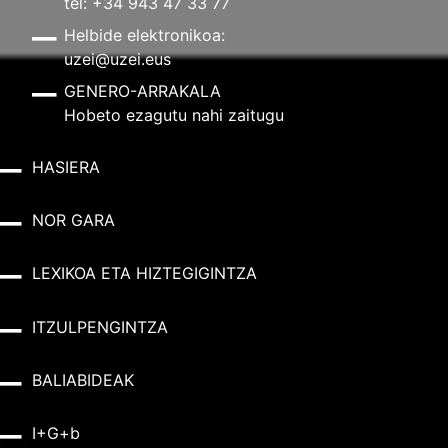
tel: +34 943 47 33 77
Helbide elektronikoa:
uzei@uzei.eus
GENERO-ARRAKALA
Hobeto ezagutu nahi zaitugu
HASIERA
NOR GARA
LEXIKOA ETA HIZTEGIGINTZA
ITZULPENGINTZA
BALIABIDEAK
I+G+b