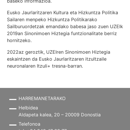
baseko informazioa.
Eusko Jaurlaritzaren Kultura eta Hizkuntza Politika
Sailaren menpeko Hizkuntza Politikarako
Sailburuordetzak emandako babesa jaso zuen UZEIk
2019an Sinonimoen Hiztegia funtzionalitate berriz
hornitzeko.
2022az geroztik, UZEIren Sinonimoen Hiztegia
eskaintzen da Eusko Jaurlaritzaren itzultzaile
neuronalaren
Itzuli+
tresna-barran.
HARREMANETARAKO
Helbidea
Aldapeta kalea, 20 – 20009 Donostia
Telefonoa