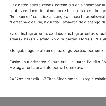
Hitz batek adiera zehatz batean dituen sinonimoak iku
hautatzen duen sinonimoa bere beharretara ondo egok
“Emakumea”
emaztekia
izango da lapurtera/behe-naf
“Pertsona elezuria, itxuratia”
azalutsa
dela esango du
Ez da hiztegi arrunta, ez daude hiztegi arruntek ditu
adierak bakarrik azalduko dira bertan. Horrela, 26.098
Etengabe eguneratzen da: ez dago bertsio berrien za
Eusko Jaurlaritzaren Kultura eta Hizkuntza Politika
Hiztegia funtzionalitate berriz hornitzeko.
2022az geroztik, UZEIren Sinonimoen Hiztegia eskaint