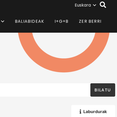
Euskara
BALIABIDEAK
I+G+B
ZER BERRI
BILATU
Laburdurak