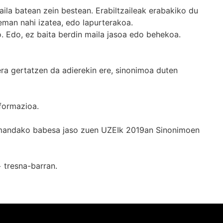
ila batean zein bestean. Erabiltzaileak erabakiko du
man nahi izatea, edo lapurterakoa.
. Edo, ez baita berdin maila jasoa edo behekoa.
era gertatzen da adierekin ere, sinonimoa duten
formazioa.
k emandako babesa jaso zuen UZEIk 2019an Sinonimoen
+
tresna-barran.