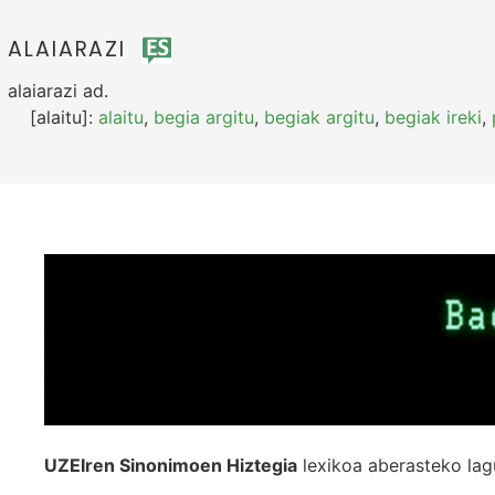
ALAIARAZI
alaiarazi
ad.
[alaitu]:
alaitu
,
begia argitu
,
begiak argitu
,
begiak ireki
,
UZEIren Sinonimoen Hiztegia
lexikoa aberasteko lag