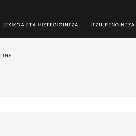
LEXIKOA ETA HIZTEGIGINTZA
ITZULPENGINTZA
LINE