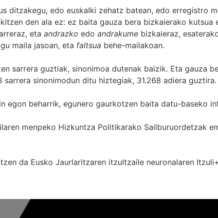
s ditzakegu, edo euskalki zehatz batean, edo erregistro ma
itzen den ala ez: ez baita gauza bera bizkaierako kutsua e
arreraz, eta
andrazko
edo
andrakume
bizkaieraz, esaterako
gu maila jasoan, eta
faltsua
behe-mailakoan.
zten sarrera guztiak, sinonimoa dutenak baizik. Eta gauza b
 sarrera sinonimodun ditu hiztegiak, 31.268 adiera guztira.
in egon beharrik, egunero gaurkotzen baita datu-baseko in
 Sailaren menpeko Hizkuntza Politikarako Sailburuordetza
zen da Eusko Jaurlaritzaren itzultzaile neuronalaren
Itzuli