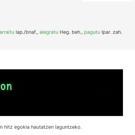
arraitu
lap./bnaf.
,
alegratu
Heg.
beh.
,
pagutu
Ipar.
zah.
n hitz egokia hautatzen laguntzeko.