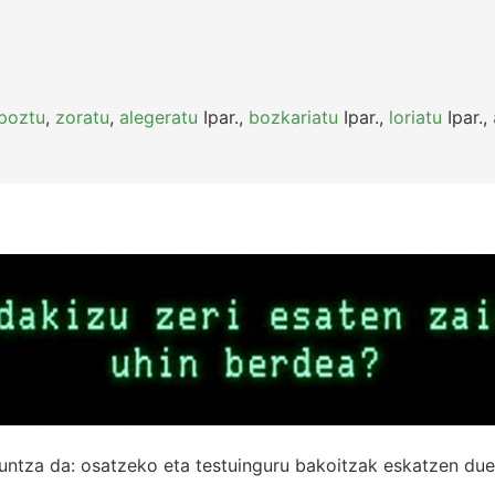
poztu
,
zoratu
,
alegeratu
Ipar.
,
bozkariatu
Ipar.
,
loriatu
Ipar.
,
untza da: osatzeko eta testuinguru bakoitzak eskatzen due