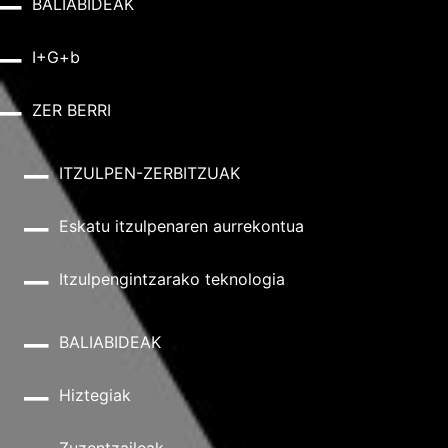
BALIABIDEAK
I+G+b
ZER BERRI
ITZULPEN-ZERBITZUAK
Eskatu itzulpenaren aurrekontua
Itzulpengintzarako teknologia
BALIABIDEAK
Hiztegiak