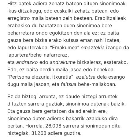
Hitz batek adiera zehatz batean dituen sinonimoak
ikus ditzakegu, edo euskalki zehatz batean, edo
erregistro maila batean zein bestean. Erabiltzaileak
erabakiko du hautatzen duen sinonimoa bere
beharretara ondo egokitzen den ala ez: ez baita
gauza bera bizkaierako kutsua eman nahi izatea,
edo lapurterakoa. “Emakumea”
emaztekia
izango da
lapurtera/behe-nafarreraz,
eta
andrazko
edo
andrakume
bizkaieraz, esaterako.
Edo, ez baita berdin maila jasoa edo behekoa.
“Pertsona elezuria, itxuratia”
azalutsa
dela esango
dugu maila jasoan, eta
faltsua
behe-mailakoan.
Ez da hiztegi arrunta, ez daude hiztegi arruntek
dituzten sarrera guztiak, sinonimoa dutenak baizik.
Eta gauza bera gertatzen da adierekin ere,
sinonimoa duten adierak bakarrik azalduko dira
bertan. Horrela, 26.098 sarrera sinonimodun ditu
hiztegiak, 31.268 adiera guztira.