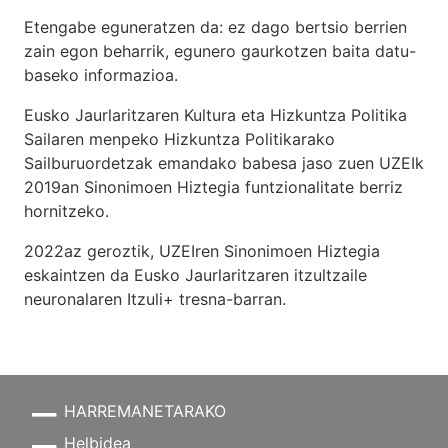
Etengabe eguneratzen da: ez dago bertsio berrien
zain egon beharrik, egunero gaurkotzen baita datu-
baseko informazioa.
Eusko Jaurlaritzaren Kultura eta Hizkuntza Politika
Sailaren menpeko Hizkuntza Politikarako
Sailburuordetzak emandako babesa jaso zuen UZEIk
2019an Sinonimoen Hiztegia funtzionalitate berriz
hornitzeko.
2022az geroztik, UZEIren Sinonimoen Hiztegia
eskaintzen da Eusko Jaurlaritzaren itzultzaile
neuronalaren
Itzuli+
tresna-barran.
HARREMANETARAKO
Helbidea