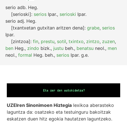
serio
adb.
Heg.
[serioski]:
serios
Ipar.
,
serioski
Ipar.
serio
adj.
Heg.
[txantxetan gutxitan aritzen dena]:
grabe
,
serios
Ipar.
[zintzoa]:
fin
,
prestu
,
sotil
,
txintxo
,
zintzo
,
zuzen
,
ben
Heg.
,
zindo
bizk.
,
justu
beh.
,
benatsu
neol.
,
men
neol.
,
formal
Heg.
beh.
,
serios
Ipar.
g.e.
UZEIren Sinonimoen Hiztegia
lexikoa aberasteko
laguntza da: osatzeko eta testuinguru bakoitzak
eskatzen duen hitz egokia hautatzen laguntzeko.