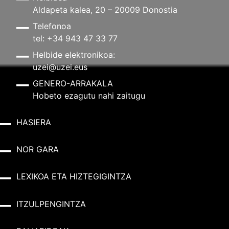
Aldapeta kalea, 20 – 20009 Donostia
Telefonoa
tel: +34 943 47 33 77
Helbide elektronikoa:
uzei@uzei.eus
GENERO-ARRAKALA
Hobeto ezagutu nahi zaitugu
HASIERA
NOR GARA
LEXIKOA ETA HIZTEGIGINTZA
ITZULPENGINTZA